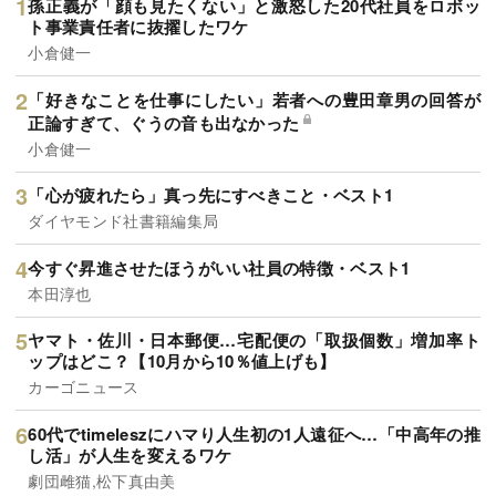
孫正義が「顔も見たくない」と激怒した20代社員をロボッ
ト事業責任者に抜擢したワケ
小倉健一
「好きなことを仕事にしたい」若者への豊田章男の回答が
正論すぎて、ぐうの音も出なかった
小倉健一
「心が疲れたら」真っ先にすべきこと・ベスト1
ダイヤモンド社書籍編集局
今すぐ昇進させたほうがいい社員の特徴・ベスト1
本田淳也
ヤマト・佐川・日本郵便…宅配便の「取扱個数」増加率ト
ップはどこ？【10月から10％値上げも】
カーゴニュース
60代でtimeleszにハマり人生初の1人遠征へ…「中高年の推
し活」が人生を変えるワケ
劇団雌猫,松下真由美