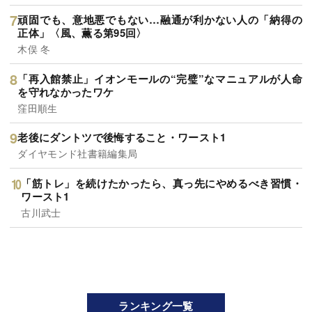
頑固でも、意地悪でもない…融通が利かない人の「納得の
正体」〈風、薫る第95回〉
木俣 冬
「再入館禁止」イオンモールの“完璧”なマニュアルが人命
を守れなかったワケ
窪田順生
老後にダントツで後悔すること・ワースト1
ダイヤモンド社書籍編集局
「筋トレ」を続けたかったら、真っ先にやめるべき習慣・
ワースト1
古川武士
ランキング一覧