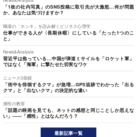
News&Analysis
「1枚の社内写真」のSNS投稿に取引先が大激怒…何が問題
か、あなたは気づけますか？
職場の「ホンネ」を読み解くビジネス心理学
仕事ができる人が〈長期休暇〉にしている「たった1つのこ
と」
News&Analysis
習近平は焦っている…中国が弾道ミサイルを「ロケット軍」
ではなく「海軍」に撃たせた切実なワケ
ニュース3面鏡
「街中を徘徊するクマ」が急増…GPS追跡でわかった「出る
クマ」と「出ないクマ」の決定的な違い
感性の教室
「話題の映画を見ても、ネットの感想と同じことしか思えな
い」――「感性」とはなんだろう？
最新記事一覧