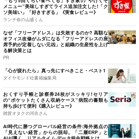
「もう5回くらい食べてる」すき家の“やけくそ
メニュー”美味しすぎてライス追加注文した!「ク
ソ美味い」「好きすぎる」《実食レビュー》
ランチ命の山盛くん
なぜ「フリーアドレス」は失敗するのか? 高額な
オフィス改修がムダになる「フリーアドレスの座
席予約が定着しない元凶」と組織の生産性を上げ
る解決策とは
PR
「心が疲れたら」真っ先にすべきこと・ベスト1
ダイヤモンド社書籍編集局
おくすり手帳と診察券24枚がスッキリ!セリア
の“ポケットたくさん収納ケース”病院の書類も
持ち歩けて便利《購入レビュー》
雑貨オタクの河合さん
AI時代に勝つグローバル経営の条件:海外拠点の
「見えない経営」からの脱却。「二層ERP」と
AIが導く、リアルタイム·データ統合戦略とは