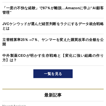
「一度の不快な経験」で87％が離脱…Amazonに学ぶ“AI顧客
管理”
JVCケンウッドが選んだ経営判断をラクにするデータ統合戦略
とは
立替精算率25％→7％、ヤンマーを変えた購買改革の全貌を公
開
中外製薬CEOが明かす生存戦略と【変化に強い組織の作り
方】は？
一覧を見る
最新記事