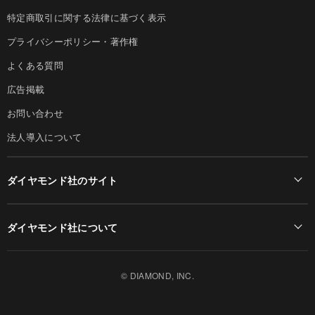
特定商取引に関する法律に基づく表示
プライバシーポリシー・著作権
よくある質問
広告掲載
お問い合わせ
法人導入について
ダイヤモンド社のサイト
Diamond Online(English)
ダイヤモンド社について
週刊ダイヤモンド
ダイヤモンド社TOP
DIAMONDハーバード・ビジネス・レビュー
© DIAMOND, INC.
会社概要
ダイヤモンドZAi（デジタル版）
採用情報
書籍オンライン