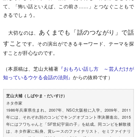
て、「怖い話といえば、この前さ……」とつなぐこともで
きるでしょう。
あくまでも「話のつながり」で話
大切なのは、
すこと
です。その演出ができるキーワード、テーマを探
すことが肝心なのです。
（本原稿は、芝山大補著
『おもろい話し方 ～芸人だけが
知っているウケる会話の法則』
からの抜粋です）
芝山大補（しばやま・だいすけ）
ネタ作家
1986年兵庫県生まれ。2007年、NSC大阪校に入学。2009年、2011
年には、それぞれ別のコンビでキングオブコント準決勝進出。2015
年にはフワちゃんと「SF世紀宇宙の子」を結成。同コンビを解散後
は、ネタ作家に転身。賞レースのファイナリスト、セミファイナリ