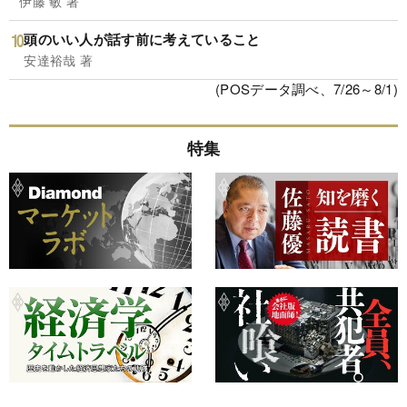
伊藤 敏 著
頭のいい人が話す前に考えていること
安達裕哉 著
(POSデータ調べ、7/26～8/1)
特集