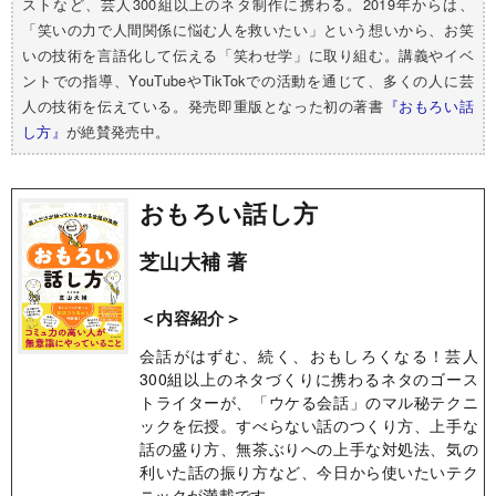
ストなど、芸人300組以上のネタ制作に携わる。2019年からは、
「笑いの力で人間関係に悩む人を救いたい」という想いから、お笑
いの技術を言語化して伝える「笑わせ学」に取り組む。講義やイベ
ントでの指導、YouTubeやTikTokでの活動を通じて、多くの人に芸
人の技術を伝えている。発売即重版となった初の著書
『おもろい話
し方』
が絶賛発売中。
おもろい話し方
芝山大補 著
＜内容紹介＞
会話がはずむ、続く、おもしろくなる！芸人
300組以上のネタづくりに携わるネタのゴース
トライターが、「ウケる会話」のマル秘テクニ
ックを伝授。すべらない話のつくり方、上手な
話の盛り方、無茶ぶりへの上手な対処法、気の
利いた話の振り方など、今日から使いたいテク
ニックが満載です。