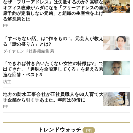
なぜ「フリーアドレス」は失敗するのか? 高額な
オフィス改修がムダになる「フリーアドレスの座
席予約が定着しない元凶」と組織の生産性を上げ
る解決策とは
PR
「すべらない話」は“作るもの”。元芸人が教え
る「話の盛り方」とは?
ダイヤモンド社書籍編集局
「できれば付き合いたくない女性の特徴は?」で
出てきた、「趣味を全否定してくる」を超える秀
逸な回答・ベスト3
坊主
地方の防水工事会社が正社員職人を60人育て大
手企業から引く手あまた。年商は30倍に
PR
トレンドウォッチ