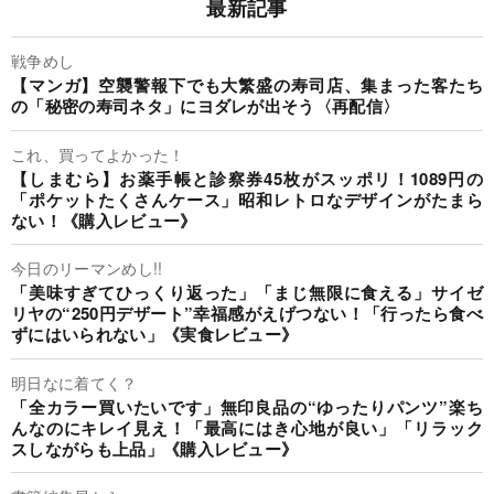
最新記事
戦争めし
【マンガ】空襲警報下でも大繁盛の寿司店、集まった客たち
の「秘密の寿司ネタ」にヨダレが出そう〈再配信〉
これ、買ってよかった！
【しまむら】お薬手帳と診察券45枚がスッポリ！1089円の
「ポケットたくさんケース」昭和レトロなデザインがたまら
ない！《購入レビュー》
今日のリーマンめし!!
「美味すぎてひっくり返った」「まじ無限に食える」サイゼ
リヤの“250円デザート”幸福感がえげつない！「行ったら食べ
ずにはいられない」《実食レビュー》
明日なに着てく？
「全カラー買いたいです」無印良品の“ゆったりパンツ”楽ち
んなのにキレイ見え！「最高にはき心地が良い」「リラック
スしながらも上品」《購入レビュー》