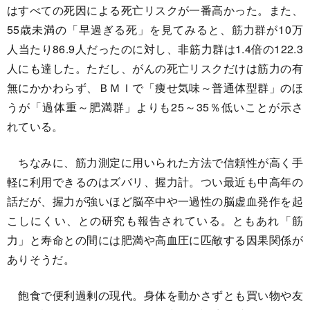
はすべての死因による死亡リスクが一番高かった。また、
55歳未満の「早過ぎる死」を見てみると、筋力群が10万
人当たり86.9人だったのに対し、非筋力群は1.4倍の122.3
人にも達した。ただし、がんの死亡リスクだけは筋力の有
無にかかわらず、ＢＭＩで「痩せ気味～普通体型群」のほ
うが「過体重～肥満群」よりも25～35％低いことが示さ
れている。
ちなみに、筋力測定に用いられた方法で信頼性が高く手
軽に利用できるのはズバリ、握力計。つい最近も中高年の
話だが、握力が強いほど脳卒中や一過性の脳虚血発作を起
こしにくい、との研究も報告されている。ともあれ「筋
力」と寿命との間には肥満や高血圧に匹敵する因果関係が
ありそうだ。
飽食で便利過剰の現代。身体を動かさずとも買い物や友