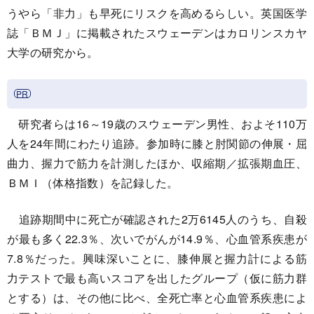
うやら「非力」も早死にリスクを高めるらしい。英国医学
誌「ＢＭＪ」に掲載されたスウェーデンはカロリンスカヤ
大学の研究から。
研究者らは16～19歳のスウェーデン男性、およそ110万
人を24年間にわたり追跡。参加時に膝と肘関節の伸展・屈
曲力、握力で筋力を計測したほか、収縮期／拡張期血圧、
ＢＭＩ（体格指数）を記録した。
追跡期間中に死亡が確認された2万6145人のうち、自殺
が最も多く22.3％、次いでがんが14.9％、心血管系疾患が
7.8％だった。興味深いことに、膝伸展と握力計による筋
力テストで最も高いスコアを出したグループ（仮に筋力群
とする）は、その他に比べ、全死亡率と心血管系疾患によ