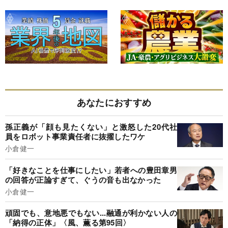
あなたにおすすめ
孫正義が「顔も見たくない」と激怒した20代社
員をロボット事業責任者に抜擢したワケ
小倉健一
「好きなことを仕事にしたい」若者への豊田章男
の回答が正論すぎて、ぐうの音も出なかった
小倉健一
頑固でも、意地悪でもない...融通が利かない人の
「納得の正体」〈風、薫る第95回〉