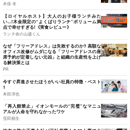
木俣 冬
【ロイヤルホスト】大人のお子様ランチみた
い...!木金限定の“よくばりランチ”ボリューム満
点で幸せすぎる!《実食レビュー》
ランチ命の山盛くん
なぜ「フリーアドレス」は失敗するのか? 高額な
オフィス改修がムダになる「フリーアドレスの座
席予約が定着しない元凶」と組織の生産性を上げ
る解決策とは
PR
今すぐ昇進させたほうがいい社員の特徴・ベスト
1
本田淳也
「再入館禁止」イオンモールの“完璧”なマニュ
アルが人命を守れなかったワケ
窪田順生