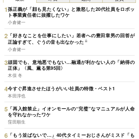
孫正義が「顔も見たくない」と激怒した20代社員をロボッ
ト事業責任者に抜擢したワケ
小倉健一
「好きなことを仕事にしたい」若者への豊田章男の回答が
正論すぎて、ぐうの音も出なかった
小倉健一
頑固でも、意地悪でもない…融通が利かない人の「納得の
正体」〈風、薫る第95回〉
木俣 冬
今すぐ昇進させたほうがいい社員の特徴・ベスト1
本田淳也
「再入館禁止」イオンモールの“完璧”なマニュアルが人命
を守れなかったワケ
窪田順生
「もう並ばないで…」40代タイミーおじさんがミスド「も