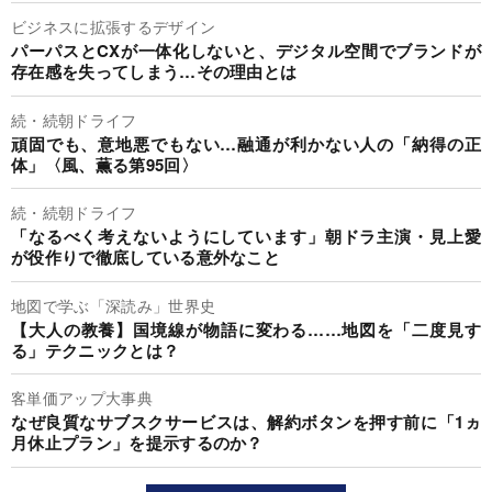
ビジネスに拡張するデザイン
パーパスとCXが一体化しないと、デジタル空間でブランドが
存在感を失ってしまう…その理由とは
続・続朝ドライフ
頑固でも、意地悪でもない…融通が利かない人の「納得の正
体」〈風、薫る第95回〉
続・続朝ドライフ
「なるべく考えないようにしています」朝ドラ主演・見上愛
が役作りで徹底している意外なこと
地図で学ぶ「深読み」世界史
【大人の教養】国境線が物語に変わる……地図を「二度見す
る」テクニックとは？
客単価アップ大事典
なぜ良質なサブスクサービスは、解約ボタンを押す前に「1ヵ
月休止プラン」を提示するのか？