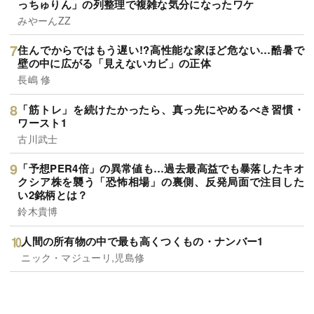
っちゅりん」の列整理で複雑な気分になったワケ
みやーんZZ
住んでからではもう遅い!?高性能な家ほど危ない…酷暑で
壁の中に広がる「見えないカビ」の正体
長嶋 修
「筋トレ」を続けたかったら、真っ先にやめるべき習慣・
ワースト1
古川武士
「予想PER4倍」の異常値も…過去最高益でも暴落したキオ
クシア株を襲う「恐怖相場」の裏側、反発局面で注目した
い2銘柄とは？
鈴木貴博
人間の所有物の中で最も高くつくもの・ナンバー1
ニック・マジューリ,児島修