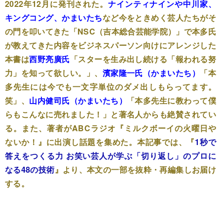
2022年12月に発刊された。
ナインティナインや中川家、
キングコング、かまいたち
など今をときめく芸人たちがそ
の門を叩いてきた「NSC（吉本総合芸能学院）」で本多氏
が教えてきた内容をビジネスパーソン向けにアレンジした
本書は
西野亮廣氏
「スターを生み出し続ける「報われる努
力」を知って欲しい。」、
濱家隆一氏（かまいたち）
「本
多先生には今でも一文字単位のダメ出しもらってます。
笑」、
山内健司氏（かまいたち）
「本多先生に教わって僕
らもこんなに売れました！」と著名人からも絶賛されてい
る。また、著者がABCラジオ『ミルクボーイの火曜日や
ないか！』に出演し話題を集めた。本記事では、『
1秒で
答えをつくる力 お笑い芸人が学ぶ「切り返し」のプロに
なる48の技術
』より、本文の一部を抜粋・再編集しお届け
する。