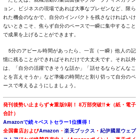
ョン、ビジネスの現場であれば大事なプレゼンなど、限ら
れた機会のなかで、自分のインパクトを残さなければいけ
ないときこそ、焦らず自分のペースで一瞬に集中すること
で成果を上げることができます。
5分のアピール時間があったら、一言（一瞬）他人の記
憶に残ることができればそれだけで大丈夫です。それ以外
は、「自分の活躍できそうな話か」「話せるならどんなこ
とを言えそうか」など準備の時間だと割り切って自分のペ
ースで考えるようにしましょう。
発刊後勢い止まらず★重版9刷！ 8万部突破!!★（紙・電子
合計）
Amazon
で続々ベストセラー1位獲得！
全国書店および
Amazon
・
楽天ブックス
・
紀伊國屋ウェブ