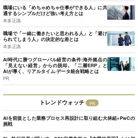
職場にいる「めちゃめちゃ仕事ができる人」に共
通するシンプルだけど強い考え方とは
本多正識
職場で「一緒に働きたいと思われる人」と「避け
られてしまう人」の決定的な差とは
本多正識
AI時代に勝つグローバル経営の条件:海外拠点の
「見えない経営」からの脱却。「二層ERP」と
AIが導く、リアルタイム·データ統合戦略とは
PR
トレンドウォッチ
AIを前提とした業務プロセス再設計に取り組む大林組×PwCの
挑戦