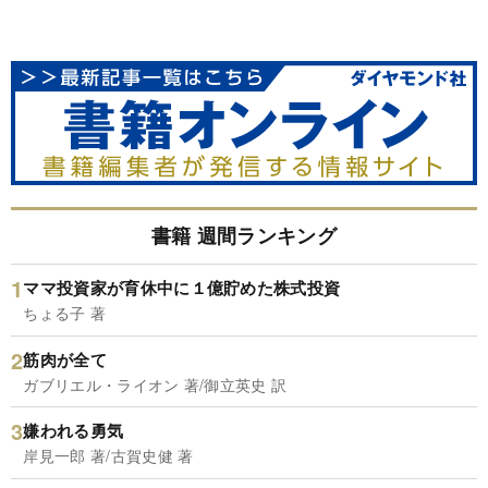
書籍 週間ランキング
ママ投資家が育休中に１億貯めた株式投資
ちょる子 著
筋肉が全て
ガブリエル・ライオン 著/御立英史 訳
嫌われる勇気
岸見一郎 著/古賀史健 著