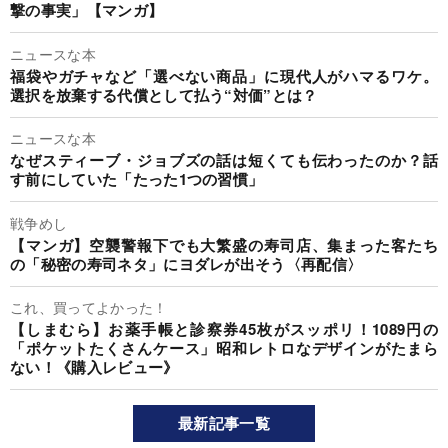
撃の事実」【マンガ】
ニュースな本
福袋やガチャなど「選べない商品」に現代人がハマるワケ。
選択を放棄する代償として払う“対価”とは？
ニュースな本
なぜスティーブ・ジョブズの話は短くても伝わったのか？話
す前にしていた「たった1つの習慣」
戦争めし
【マンガ】空襲警報下でも大繁盛の寿司店、集まった客たち
の「秘密の寿司ネタ」にヨダレが出そう〈再配信〉
これ、買ってよかった！
【しまむら】お薬手帳と診察券45枚がスッポリ！1089円の
「ポケットたくさんケース」昭和レトロなデザインがたまら
ない！《購入レビュー》
最新記事一覧