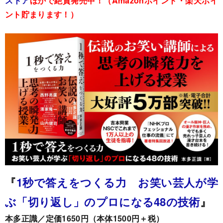
ストア
ほかで絶賛発売中！（Amazonポイント・楽天ポイ
ント貯まります！）
『
1秒で答えをつくる力 お笑い芸人が学
ぶ「切り返し」のプロになる48の技術
』
本多正識／定価1650円（本体1500円＋税）