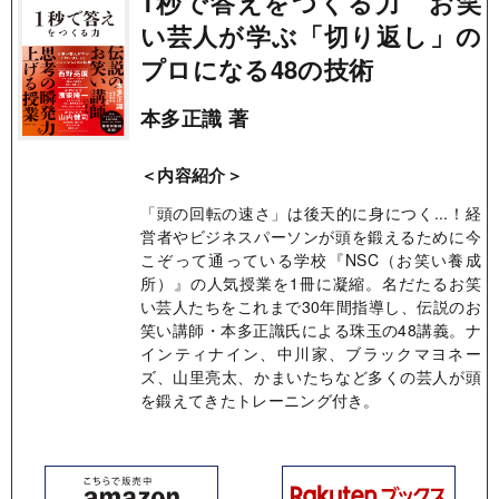
1秒で答えをつくる力 お笑
い芸人が学ぶ「切り返し」の
プロになる48の技術
本多正識 著
＜内容紹介＞
「頭の回転の速さ」は後天的に身につく...！経
営者やビジネスパーソンが頭を鍛えるために今
こぞって通っている学校『NSC（お笑い養成
所）』の人気授業を1冊に凝縮。名だたるお笑
い芸人たちをこれまで30年間指導し、伝説のお
笑い講師・本多正識氏による珠玉の48講義。ナ
インティナイン、中川家、ブラックマヨネー
ズ、山里亮太、かまいたちなど多くの芸人が頭
を鍛えてきたトレーニング付き。