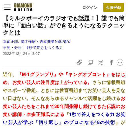
ログイン
【ミルクボーイのラジオでも話題！】誰でも簡
単に「面白い話」ができるようになるテクニッ
クとは
本多正識:
漫才作家・吉本興業NSC講師
予測・分析
1秒で答えをつくる力
2022年12月24日 3:07
近年、
『M-1グランプリ』や『キングオブコント』をはじ
め、お笑い芸人の注目度は上がっている。
さらに情報番組
やスポーツ番組、ときには教育番組までお笑い芸人を見な
い日はない。そんなあらゆるジャンルで活躍をし続ける
お
笑い芸人たちをこれまで30年間指導し続けてきた伝説のお
笑い講師・本多正識氏による
『
1秒で答えをつくる力 お笑
い芸人が学ぶ「切り返し」のプロになる48の技術
』が