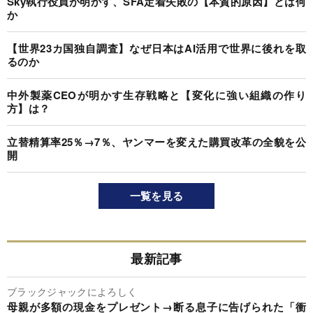
Sky執行役員が明かす、SFA定着失敗の【本質的原因】とは何
か
【世界23カ国独自調査】なぜ日本はAI活用で世界に後れを取
るのか
中外製薬CEOが明かす生存戦略と【変化に強い組織の作り
方】は？
立替精算率25％→7％、ヤンマーを変えた購買改革の全貌を公
開
一覧を見る
最新記事
ブラックジャックによろしく
母親が多額の現金をプレゼント→断る息子に告げられた「衝