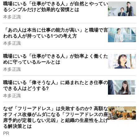
職場にいる「仕事ができる人」が自然とやってい
るシンプルだけど効果的な習慣とは
本多正識
「あの人は本当に仕事の能力が高い」と職場で言
われる人が持っている1つの考え方
本多正識
職場にいる「仕事ができる人」が効率よく働くた
めに守っているルールとは
本多正識
職場にいる「偉そうな人」に絡まれたとき仕事の
できる人はどうする?
本多正識
なぜ「フリーアドレス」は失敗するのか? 高額な
オフィス改修がムダになる「フリーアドレスの座
席予約が定着しない元凶」と組織の生産性を上げ
る解決策とは
PR