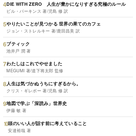
DIE WITH ZERO 人生が豊かになりすぎる究極のルール
ビル・パーキンス 著/児島 修 訳
やりたいことが見つかる 世界の果てのカフェ
ジョン・ストレルキー 著/鹿田昌美 訳
ブティック
池井戸 潤 著
わたしはこれでやせました
MEGUMI 著/道下将太郎 監修
人生は気づかぬうちにすぎるから。
クリス・ギレボー 著/児島 修 訳
地図で学ぶ「深読み」世界史
伊藤 敏 著
頭のいい人が話す前に考えていること
安達裕哉 著