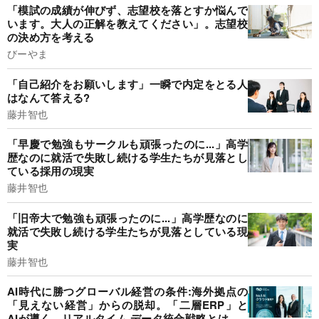
「模試の成績が伸びず、志望校を落とすか悩んで
います。大人の正解を教えてください」。志望校
の決め方を考える
びーやま
「自己紹介をお願いします」一瞬で内定をとる人
はなんて答える?
藤井智也
「早慶で勉強もサークルも頑張ったのに...」高学
歴なのに就活で失敗し続ける学生たちが見落とし
ている採用の現実
藤井智也
「旧帝大で勉強も頑張ったのに...」高学歴なのに
就活で失敗し続ける学生たちが見落としている現
実
藤井智也
AI時代に勝つグローバル経営の条件:海外拠点の
「見えない経営」からの脱却。「二層ERP」と
AIが導く、リアルタイム·データ統合戦略とは