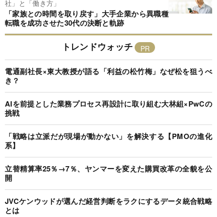
社」と「働き方」
「家族との時間を取り戻す」大手企業から異職種
転職を成功させた30代の決断と軌跡
トレンドウォッチ
電通副社長×東大教授が語る「利益の松竹梅」なぜ松を狙うべ
き？
AIを前提とした業務プロセス再設計に取り組む大林組×PwCの
挑戦
「戦略は立派だが現場が動かない」を解決する【PMOの進化
系】
立替精算率25％→7％、ヤンマーを変えた購買改革の全貌を公
開
JVCケンウッドが選んだ経営判断をラクにするデータ統合戦略
とは