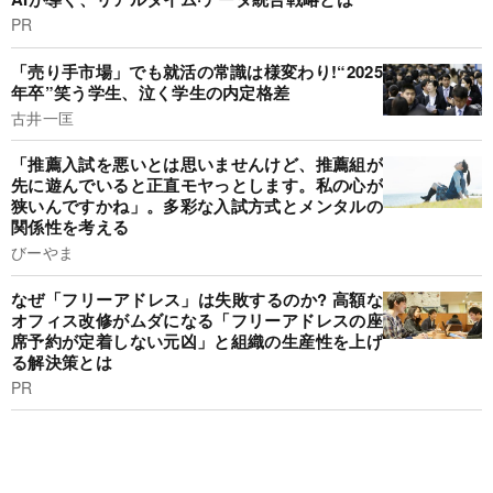
PR
「売り手市場」でも就活の常識は様変わり!“2025
年卒”笑う学生、泣く学生の内定格差
古井一匡
「推薦入試を悪いとは思いませんけど、推薦組が
先に遊んでいると正直モヤっとします。私の心が
狭いんですかね」。多彩な入試方式とメンタルの
関係性を考える
びーやま
なぜ「フリーアドレス」は失敗するのか? 高額な
オフィス改修がムダになる「フリーアドレスの座
席予約が定着しない元凶」と組織の生産性を上げ
る解決策とは
PR