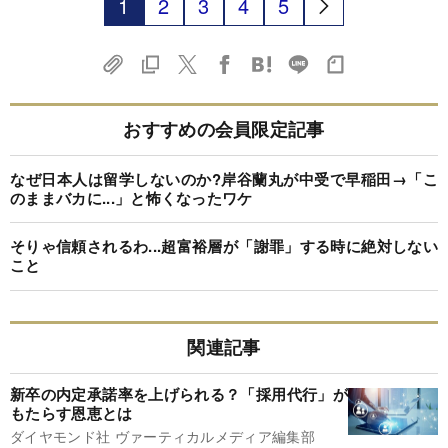
1
2
3
4
5
おすすめの会員限定記事
なぜ日本人は留学しないのか?岸谷蘭丸が中受で早稲田→「こ
のままバカに...」と怖くなったワケ
そりゃ信頼されるわ...超富裕層が「謝罪」する時に絶対しない
こと
関連記事
新卒の内定承諾率を上げられる？「採用代行」が
もたらす恩恵とは
ダイヤモンド社 ヴァーティカルメディア編集部