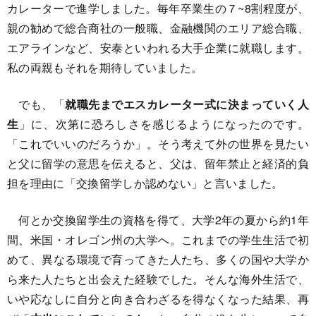
カレーターで進学しました。毎年卒業生の７~8割程度が、
親の勧めで総合商社の一般職、金融機関のエリア総合職、
エアラインなど、安泰といわれる大手企業に就職します。
私の両親もそれを期待していました。
でも、「
就職先までエスカレーター式に決まっていく人
生
」に、次第に恐ろしさを感じるようになったのです。
「これでいいのだろうか」。そう考えて外の世界を見たい
と父に留学の意思を伝えると、父は、留年禁止と経済的負
担を理由に「交換留学しか認めない」と言いました。
何とか交換留学生の資格を得て、大学2年の夏から約1年
間、米国・オレゴン州の大学へ。これまでの学生生活で初
めて、異なる環境で育ってきた人たち、多くの国や大学か
ら来た人たちと出会えた経験でした。そんな海外生活で、
いや応なしに自分と向き合わざるを得なくなった結果、再