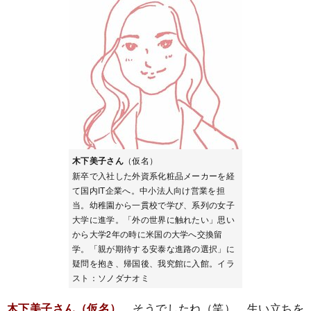
木下美子さん
（仮名）
新卒で入社した外資系化粧品メーカーを経
て国内IT企業へ。中小法人向け営業を担
当。幼稚園から一貫校で学び、系列の女子
大学に進学。「外の世界に触れたい」思い
から大学2年の時に米国の大学へ交換留
学。「親が期待する安泰な進路の選択」に
疑問を抱き、帰国後、我究館に入館。イラ
スト：ソノダナオミ
木下美子さん（仮名）
そうでしたね（笑）。生い立ちを