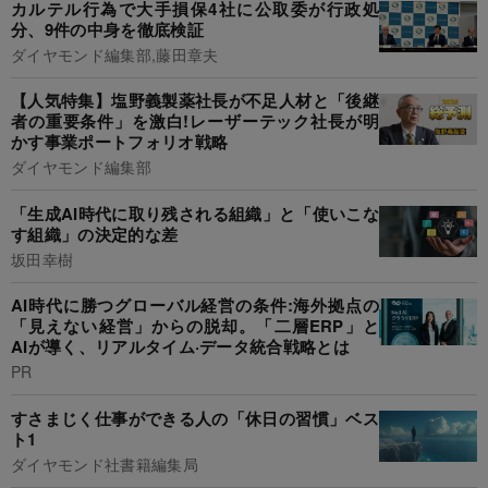
カルテル行為で大手損保4社に公取委が行政処
分、9件の中身を徹底検証
ダイヤモンド編集部,藤田章夫
【人気特集】塩野義製薬社長が不足人材と「後継
者の重要条件」を激白!レーザーテック社長が明
かす事業ポートフォリオ戦略
ダイヤモンド編集部
「生成AI時代に取り残される組織」と「使いこな
す組織」の決定的な差
坂田幸樹
AI時代に勝つグローバル経営の条件:海外拠点の
「見えない経営」からの脱却。「二層ERP」と
AIが導く、リアルタイム·データ統合戦略とは
PR
すさまじく仕事ができる人の「休日の習慣」ベス
ト1
ダイヤモンド社書籍編集局