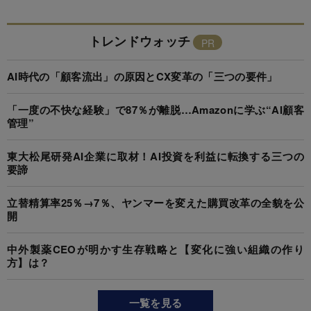
トレンドウォッチ
AI時代の「顧客流出」の原因とCX変革の「三つの要件」
「一度の不快な経験」で87％が離脱…Amazonに学ぶ“AI顧客
管理”
東大松尾研発AI企業に取材！AI投資を利益に転換する三つの
要諦
立替精算率25％→7％、ヤンマーを変えた購買改革の全貌を公
開
中外製薬CEOが明かす生存戦略と【変化に強い組織の作り
方】は？
一覧を見る