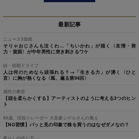
最新記事
ニュース3面鏡
そりゃおじさんも泣くわ…「ちいかわ」が描く〈友情・努
力・貧困〉が中年男性に突き刺さるワケ
続・続朝ドライフ
人は何のためなら頑張れる？→「生きる力」が湧く〈ひと
言〉に胸が熱くなる〈風、薫る第94回〉
感性の教室
【頭を柔らかくする】アーティストのように考える3つのヒン
ト
89歳、現役トレーダー 大富豪シゲルさんの教え
【NG習慣】パッと見の印象で株を買うのはなぜダメなの？
暮らしの信じ方