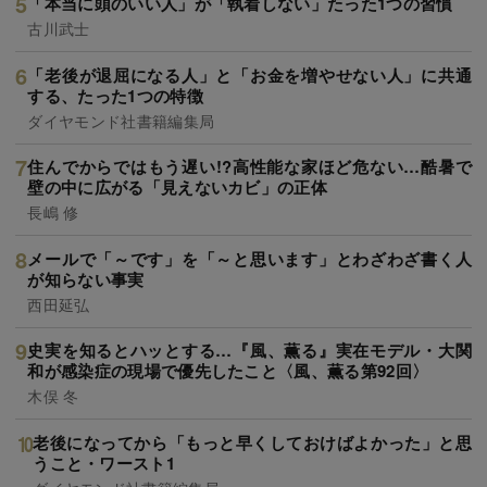
「本当に頭のいい人」が「執着しない」たった1つの習慣
古川武士
「老後が退屈になる人」と「お金を増やせない人」に共通
する、たった1つの特徴
ダイヤモンド社書籍編集局
住んでからではもう遅い!?高性能な家ほど危ない…酷暑で
壁の中に広がる「見えないカビ」の正体
長嶋 修
メールで「～です」を「～と思います」とわざわざ書く人
が知らない事実
西田延弘
史実を知るとハッとする…『風、薫る』実在モデル・大関
和が感染症の現場で優先したこと〈風、薫る第92回〉
木俣 冬
老後になってから「もっと早くしておけばよかった」と思
うこと・ワースト1