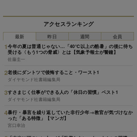
アクセスランキング
最新
昨日
週間
会員
今年の夏は普通じゃない…「40℃以上の酷暑」の後に待ち
受ける〈もう1つの脅威〉とは【気象予報士が警鐘】
佐藤圭一
老後にダントツで後悔すること・ワースト1
ダイヤモンド社書籍編集局
すさまじく仕事ができる人の「休日の習慣」ベスト1
ダイヤモンド社書籍編集局
暴行・暴言を繰り返していた非行少年→教官が気づけなか
った「ある特徴」【マンガ】
宮口幸治