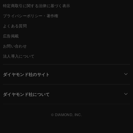
特定商取引に関する法律に基づく表示
プライバシーポリシー・著作権
よくある質問
広告掲載
お問い合わせ
法人導入について
ダイヤモンド社のサイト
Diamond Online(English)
ダイヤモンド社について
週刊ダイヤモンド
ダイヤモンド社TOP
DIAMONDハーバード・ビジネス・レビュー
© DIAMOND, INC.
会社概要
ダイヤモンドZAi（デジタル版）
採用情報
書籍オンライン