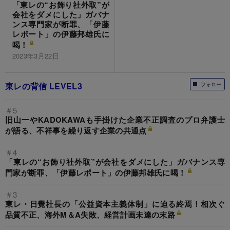
「東レの“お飾り社外取”が
会社をダメにした」ガバナ
ンス専門家が断罪、「伊藤
レポート」の伊藤邦雄氏に
喝！
2023年3月22日
東レの背信 LEVEL3
フォロー
＃5
旧山一やKADOKAWAも手掛けた企業不正調査のプロ弁護士
が語る、不祥事を繰り返す企業の共通点
＃4
「東レの“お飾り社外取”が会社をダメにした」ガバナンス専
門家が断罪、「伊藤レポート」の伊藤邦雄氏に喝！
＃3
東レ・日覺社長の「公益資本主義体制」に迫る終焉！相次ぐ
品質不正、海外M＆A失敗、経営計画未達の末路