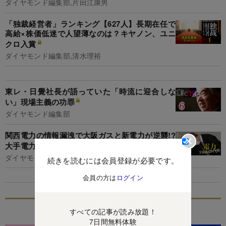
ダイヤモンド編集部,片田江康男
「独裁経営者」ランキング【627人】長期在任で
高給×株価低迷で人望薄なのは？キヤノン、ユニ
クロ入賞
ダイヤモンド編集部,清水理裕
東レ・日覺社長が語っていた「時流に迎合しな
い」現場主義の功罪
ダイヤモンド編集部
関西電力の情報漏洩で大阪ガスと新電力が逆襲!?
大手電力「解体論」も再燃
ダイヤモンド編集部,土本匡孝
続きを読むには会員登録が必要です。
会員の方は
ログイン
特集
すべての記事が読み放題！
7日間無料体験