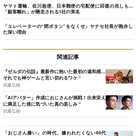
ヤマト運輸、佐川急便、日本郵便の宅配便に回復の兆しも...
「顧客離れ」が懸念される1社の実名
「エレベーターの“閉ボタン”をなくせ」ヤナセ社長が熱弁し
た深い理由
関連記事
『ゼルダの伝説』最新作に抱いた最初の違和感…
それでも神ゲームと言い切れるワケ
武藤弘樹
「AIアバター」作成におじさんが挑戦！出来栄え
に満足した後に気づいた真の楽しみ
武藤弘樹
「おじさん嫌い」の時代、嫌われたくない40代