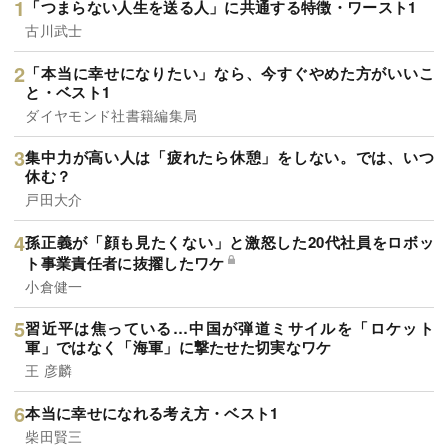
「つまらない人生を送る人」に共通する特徴・ワースト1
古川武士
「本当に幸せになりたい」なら、今すぐやめた方がいいこ
と・ベスト1
ダイヤモンド社書籍編集局
集中力が高い人は「疲れたら休憩」をしない。では、いつ
休む？
戸田大介
孫正義が「顔も見たくない」と激怒した20代社員をロボッ
ト事業責任者に抜擢したワケ
小倉健一
習近平は焦っている…中国が弾道ミサイルを「ロケット
軍」ではなく「海軍」に撃たせた切実なワケ
王 彦麟
本当に幸せになれる考え方・ベスト1
柴田賢三