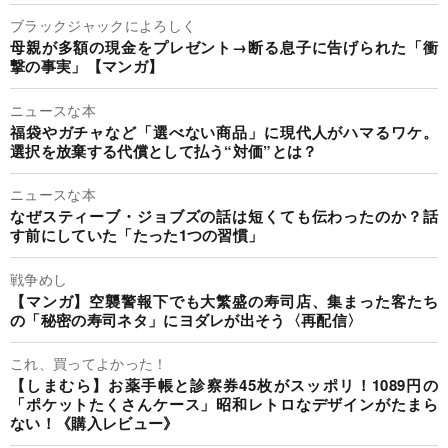
ブラックジャックによろしく
母親が多額の現金をプレゼント→断る息子に告げられた「衝
撃の事実」【マンガ】
ニュースな本
福袋やガチャなど「選べない商品」に現代人がハマるワケ。
選択を放棄する代償として払う“対価”とは？
ニュースな本
なぜスティーブ・ジョブズの話は短くても伝わったのか？話
す前にしていた「たった1つの習慣」
戦争めし
【マンガ】空襲警報下でも大繁盛の寿司店、集まった客たち
の「秘密の寿司ネタ」にヨダレが出そう〈再配信〉
これ、買ってよかった！
【しまむら】お薬手帳と診察券45枚がスッポリ！1089円の
「ポケットたくさんケース」昭和レトロなデザインがたまら
ない！《購入レビュー》