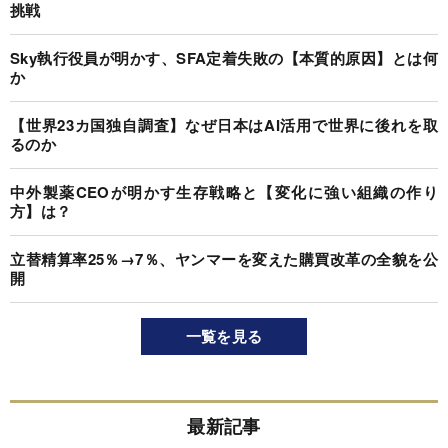
挑戦
Sky執行役員が明かす、SFA定着失敗の【本質的原因】とは何
か
【世界23カ国独自調査】なぜ日本はAI活用で世界に後れを取
るのか
中外製薬CEOが明かす生存戦略と【変化に強い組織の作り
方】は？
立替精算率25％→7％、ヤンマーを変えた購買改革の全貌を公
開
一覧を見る
最新記事