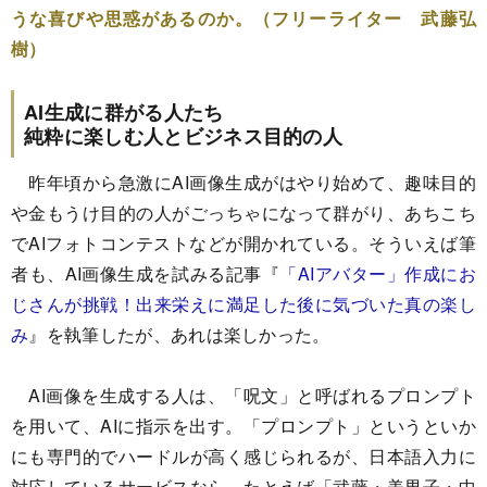
うな喜びや思惑があるのか。（フリーライター 武藤弘
樹）
AI生成に群がる人たち
純粋に楽しむ人とビジネス目的の人
昨年頃から急激にAI画像生成がはやり始めて、趣味目的
や金もうけ目的の人がごっちゃになって群がり、あちこち
でAIフォトコンテストなどが開かれている。そういえば筆
者も、AI画像生成を試みる記事『
「AIアバター」作成にお
じさんが挑戦！出来栄えに満足した後に気づいた真の楽し
み
』を執筆したが、あれは楽しかった。
AI画像を生成する人は、「呪文」と呼ばれるプロンプト
を用いて、AIに指示を出す。「プロンプト」というといか
にも専門的でハードルが高く感じられるが、日本語入力に
対応しているサービスなら、たとえば「武藤・美男子・中