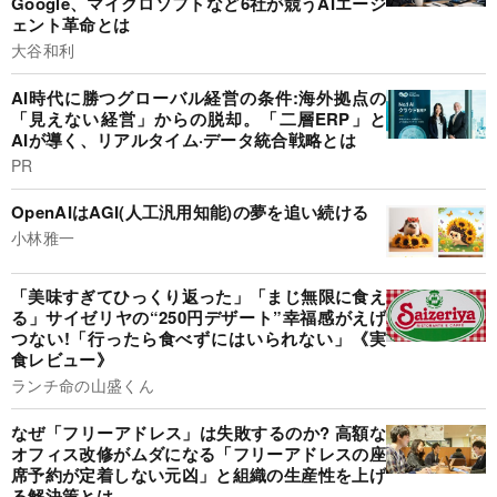
Google、マイクロソフトなど6社が競うAIエージ
ェント革命とは
大谷和利
AI時代に勝つグローバル経営の条件:海外拠点の
「見えない経営」からの脱却。「二層ERP」と
AIが導く、リアルタイム·データ統合戦略とは
PR
OpenAIはAGI(人工汎用知能)の夢を追い続ける
小林雅一
「美味すぎてひっくり返った」「まじ無限に食え
る」サイゼリヤの“250円デザート”幸福感がえげ
つない!「行ったら食べずにはいられない」《実
食レビュー》
ランチ命の山盛くん
なぜ「フリーアドレス」は失敗するのか? 高額な
オフィス改修がムダになる「フリーアドレスの座
席予約が定着しない元凶」と組織の生産性を上げ
る解決策とは