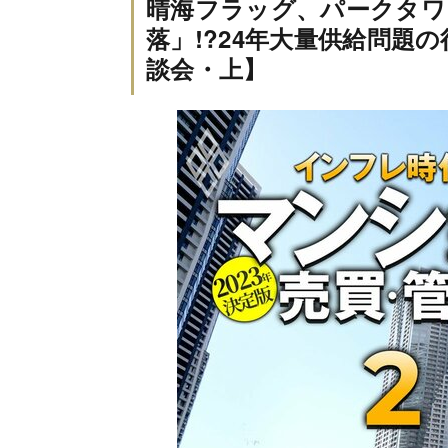
晴海フラッグ、パークタワ
落」!?24年大量供給問題
談会・上】