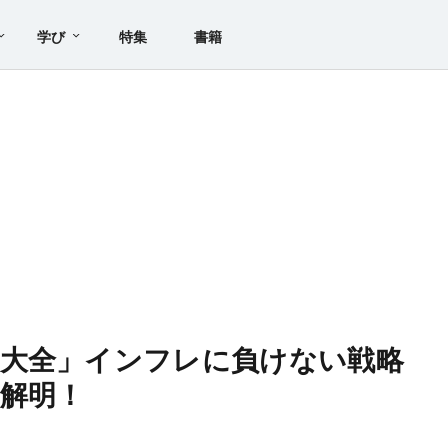
学び
特集
書籍
理大全」インフレに負けない戦略
解明！