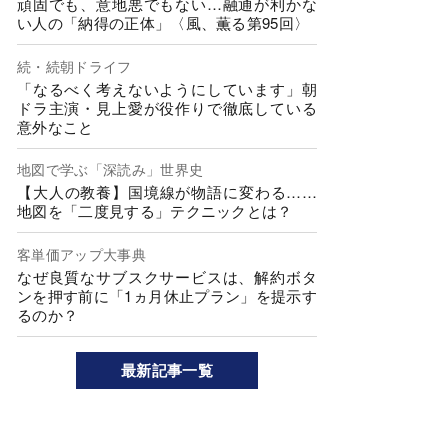
頑固でも、意地悪でもない…融通が利かな
い人の「納得の正体」〈風、薫る第95回〉
続・続朝ドライフ
「なるべく考えないようにしています」朝
ドラ主演・見上愛が役作りで徹底している
意外なこと
地図で学ぶ「深読み」世界史
【大人の教養】国境線が物語に変わる……
地図を「二度見する」テクニックとは？
客単価アップ大事典
なぜ良質なサブスクサービスは、解約ボタ
ンを押す前に「1ヵ月休止プラン」を提示す
るのか？
最新記事一覧