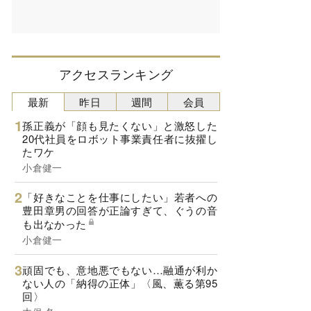
アクセスランキング
最新
昨日
週間
会員
孫正義が「顔も見たくない」と激怒した
20代社員をロボット事業責任者に抜擢し
たワケ
小倉健一
「好きなことを仕事にしたい」若者への
豊田章男の回答が正論すぎて、ぐうの音
も出なかった
小倉健一
頑固でも、意地悪でもない…融通が利か
ない人の「納得の正体」〈風、薫る第95
回〉