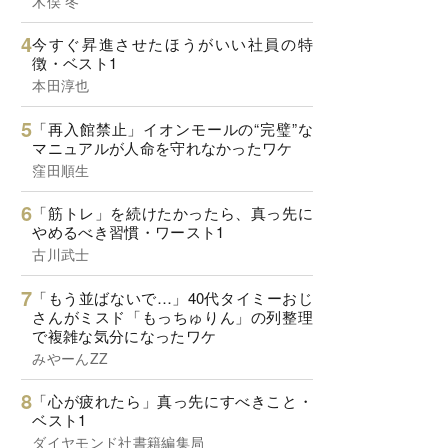
木俣 冬
今すぐ昇進させたほうがいい社員の特
徴・ベスト1
本田淳也
「再入館禁止」イオンモールの“完璧”な
マニュアルが人命を守れなかったワケ
窪田順生
「筋トレ」を続けたかったら、真っ先に
やめるべき習慣・ワースト1
古川武士
「もう並ばないで…」40代タイミーおじ
さんがミスド「もっちゅりん」の列整理
で複雑な気分になったワケ
みやーんZZ
「心が疲れたら」真っ先にすべきこと・
ベスト1
ダイヤモンド社書籍編集局