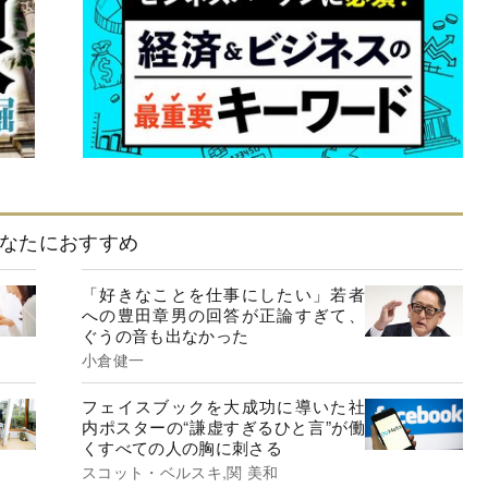
なたにおすすめ
「好きなことを仕事にしたい」若者
への豊田章男の回答が正論すぎて、
ぐうの音も出なかった
小倉健一
フェイスブックを大成功に導いた社
内ポスターの“謙虚すぎるひと言”が働
くすべての人の胸に刺さる
スコット・ベルスキ,関 美和