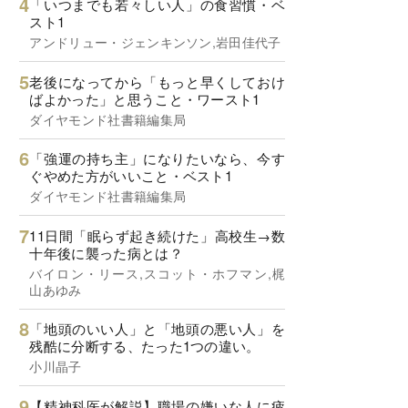
「いつまでも若々しい人」の食習慣・ベ
スト1
アンドリュー・ジェンキンソン,岩田佳代子
老後になってから「もっと早くしておけ
ばよかった」と思うこと・ワースト1
ダイヤモンド社書籍編集局
「強運の持ち主」になりたいなら、今す
ぐやめた方がいいこと・ベスト1
ダイヤモンド社書籍編集局
11日間「眠らず起き続けた」高校生→数
十年後に襲った病とは？
バイロン・リース,スコット・ホフマン,梶
山あゆみ
「地頭のいい人」と「地頭の悪い人」を
残酷に分断する、たった1つの違い。
小川晶子
【精神科医が解説】職場の嫌いな人に疲