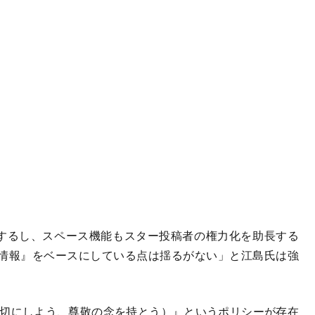
在するし、スペース機能もスター投稿者の権力化を助長する
情報』をベースにしている点は揺るがない」と江島氏は強
ectful（親切にしよう、尊敬の念を持とう）』というポリシーが存在