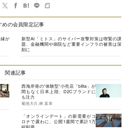
すめの会員限定記事
「縁が
新型AI「ミトス」のサイバー攻撃対策は喫緊の課
題、金融機関や病院など重要インフラの被害は深
刻に
関連記事
西海岸発の“体験型“小売店「b8ta」が
間もなく日本上陸、D2Cブランドに
も注力
菊池大介,林 直幸
「オンラインデート」の新需要がコ
ロナで露わに、公開1週間で累計1万
組利用