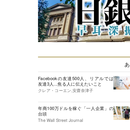
あ
Facebookの友達500人、リアルでは
友達3人...焦る人に伝えたいこと
クレア・コーエン,安齋奈津子
年商100万ドルを稼ぐ「一人企業」の
台頭
The Wall Street Journal