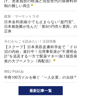
げ、患者負担の軽減と現役世代の保険料抑
制の難しい両立
政策・マーケットラボ
日米金利差縮小でも止まらない“超円安”、
日本株急騰が生んだ「第3の円売り要因」の
正体
今だからこそ読みたい！注目特集
【スクープ】日本美容皮膚科学会で「ドロ
沼の内紛」進行中！元理事長派が“不透明会
計”を追及する一方で製薬マネー漬け疑惑発
覚の大ブーメラン《再配信》
WSJ PickUp
年商100万ドルを稼ぐ「一人企業」の台頭
最新記事一覧