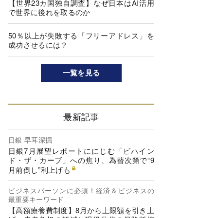
【世界23カ国独自調査】なぜ日本はAI活用
で世界に後れを取るのか
50％以上が失敗する「フリーアドレス」を
成功させるには？
一覧を見る
最新記事
日銀 早耳深掘
日銀7月展望レポートににじむ「ビハイン
ド・ザ・カーブ」への焦り、為替次第で“9
月前倒し”利上げも
ビジネスパーソンに必須！経済＆ビジネスの
最重要キーワード
【高額療養費制度】8月から上限額を引き上