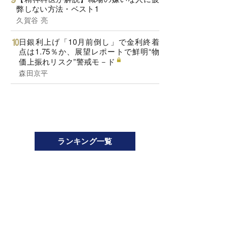
弊しない方法・ベスト1
久賀谷 亮
日銀利上げ「10月前倒し」で金利終着
点は1.75％か、展望レポートで鮮明“物
価上振れリスク”警戒モ－ド
森田京平
ランキング一覧