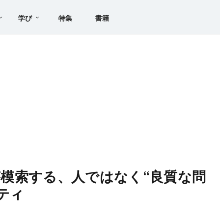
学び
特集
書籍
」が模索する、人ではなく“良質な問
ティ