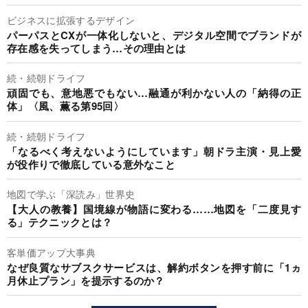
ビジネスに拡張するデザイン
パーパスとCXが一体化しないと、デジタル空間でブランドが
存在感を失ってしまう…その理由とは
続・続朝ドライフ
頑固でも、意地悪でもない…融通が利かない人の「納得の正
体」〈風、薫る第95回〉
続・続朝ドライフ
「なるべく考えないようにしています」朝ドラ主演・見上愛
が役作りで徹底している意外なこと
地図で学ぶ「深読み」世界史
【大人の教養】国境線が物語に変わる……地図を「二度見す
る」テクニックとは？
客単価アップ大事典
なぜ良質なサブスクサービスは、解約ボタンを押す前に「1ヵ
月休止プラン」を提示するのか？