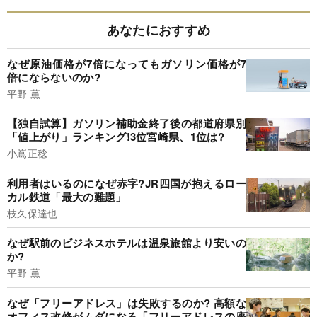
あなたにおすすめ
なぜ原油価格が7倍になってもガソリン価格が7
倍にならないのか?
平野 薫
【独自試算】ガソリン補助金終了後の都道府県別
「値上がり」ランキング!3位宮崎県、1位は?
小嶌正稔
利用者はいるのになぜ赤字?JR四国が抱えるロー
カル鉄道「最大の難題」
枝久保達也
なぜ駅前のビジネスホテルは温泉旅館より安いの
か?
平野 薫
なぜ「フリーアドレス」は失敗するのか? 高額な
オフィス改修がムダになる「フリーアドレスの座