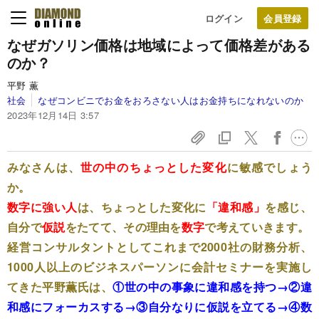
ログイン
なぜガソリン価格は地域によって価格差がある
のか？
平野 薫
社会
なぜコンビニでお金をおろさない人はお金持ちになれないのか
2023年12月14日 3:57
みなさんは、
世の中のちょっとした変化
に敏感でしょう
か。
数字に強い人
は、ちょっとした変化に
「違和感」
を感じ、
自分で
仮説
をたてて、その理由を
数字
で考えていきます。
経営コンサルタントとしてこれまで2000社の財務分析、
1000人以上のビジネスパーソンに会計セミナーを実施し
てきた平野薫氏は、
①世の中の事象に違和感を持つ→②違
和感にフォーカスする→③自分なりに仮説を立てる→④数