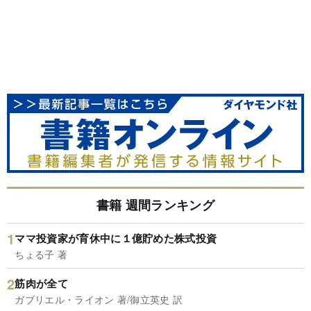
書籍 週間ランキング
ママ投資家が育休中に１億貯めた株式投資
ちょる子 著
筋肉が全て
ガブリエル・ライオン 著/御立英史 訳