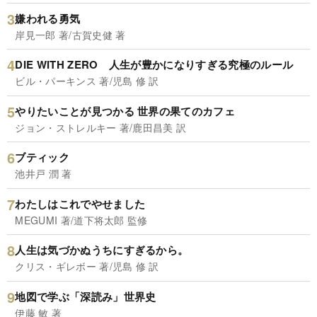
嫌われる勇気
岸見一郎 著/古賀史健 著
DIE WITH ZERO 人生が豊かになりすぎる究極のルール
ビル・パーキンス 著/児島 修 訳
やりたいことが見つかる 世界の果てのカフェ
ジョン・ストレルキー 著/鹿田昌美 訳
ブティック
池井戸 潤 著
わたしはこれでやせました
MEGUMI 著/道下将太郎 監修
人生は気づかぬうちにすぎるから。
クリス・ギレボー 著/児島 修 訳
地図で学ぶ「深読み」世界史
伊藤 敏 著