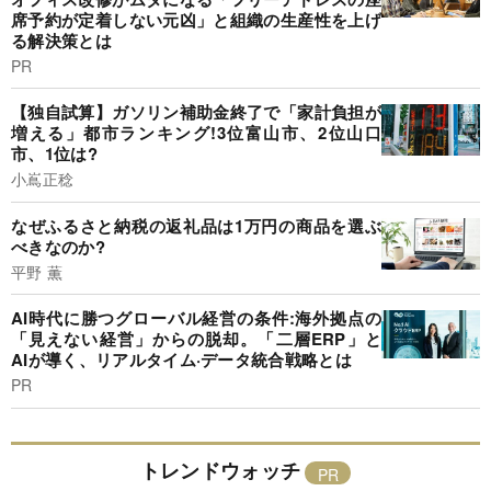
席予約が定着しない元凶」と組織の生産性を上げ
る解決策とは
PR
【独自試算】ガソリン補助金終了で「家計負担が
増える」都市ランキング!3位富山市、2位山口
市、1位は?
小嶌正稔
なぜふるさと納税の返礼品は1万円の商品を選ぶ
べきなのか?
平野 薫
AI時代に勝つグローバル経営の条件:海外拠点の
「見えない経営」からの脱却。「二層ERP」と
AIが導く、リアルタイム·データ統合戦略とは
PR
トレンドウォッチ