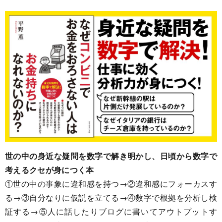
世の中の身近な疑問を数字で解き明かし、日頃から数字で
考えるクセが身につく本
①世の中の事象に違和感を持つ→②違和感にフォーカスす
る→③自分なりに仮説を立てる→④数字で根拠を分析し検
証する→⑤人に話したりブログに書いてアウトプットす