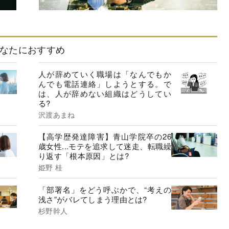
なたにおすすめ
人が辞めていく職場は「なんでもか
んでも電話連絡」しようとする。で
は、人が辞めない組織はどうしてい
る?
沢渡あまね
【高学歴発達障害】青山学院卒の26
歳女性...モテを追求して迷走、転職繰
り返す「根本原因」とは?
姫野 桂
「部署名」をどう呼ぶかで、“考えの
浅さ”がバレてしまう理由とは?
杉野幹人