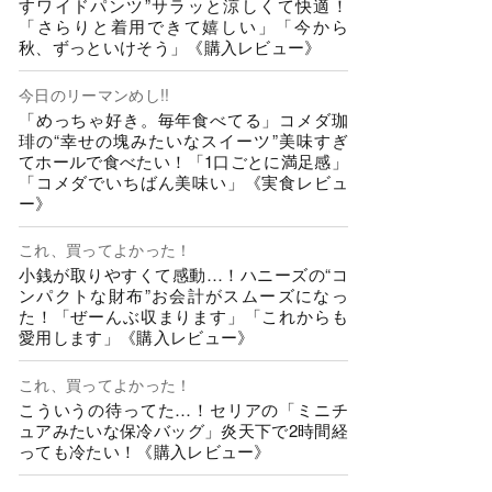
すワイドパンツ”サラッと涼しくて快適！
「さらりと着用できて嬉しい」「今から
秋、ずっといけそう」《購入レビュー》
今日のリーマンめし!!
「めっちゃ好き。毎年食べてる」コメダ珈
琲の“幸せの塊みたいなスイーツ”美味すぎ
てホールで食べたい！「1口ごとに満足感」
「コメダでいちばん美味い」《実食レビュ
ー》
これ、買ってよかった！
小銭が取りやすくて感動…！ハニーズの“コ
ンパクトな財布”お会計がスムーズになっ
た！「ぜーんぶ収まります」「これからも
愛用します」《購入レビュー》
これ、買ってよかった！
こういうの待ってた…！セリアの「ミニチ
ュアみたいな保冷バッグ」炎天下で2時間経
っても冷たい！《購入レビュー》