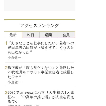
アクセスランキング
最新
昨日
週間
会員
「好きなことを仕事にしたい」若者への
豊田章男の回答が正論すぎて、ぐうの音
も出なかった
小倉健一
孫正義が「顔も見たくない」と激怒した
20代社員をロボット事業責任者に抜擢し
たワケ
小倉健一
60代でtimeleszにハマり人生初の1人遠
征へ…「中高年の推し活」が人生を変え
るワケ