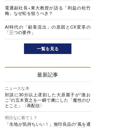
電通副社長×東大教授が語る「利益の松竹
梅」なぜ松を狙うべき？
AI時代の「顧客流出」の原因とCX変革の
「三つの要件」
一覧を見る
最新記事
ニュースな本
対談に30分以上遅刻した大原麗子が“激お
こ”の五木寛之を一瞬で虜にした「魔性のひ
とこと」〈再配信〉
明日なに着てく？
「生地が気持ちいい！」無印良品の“風を通