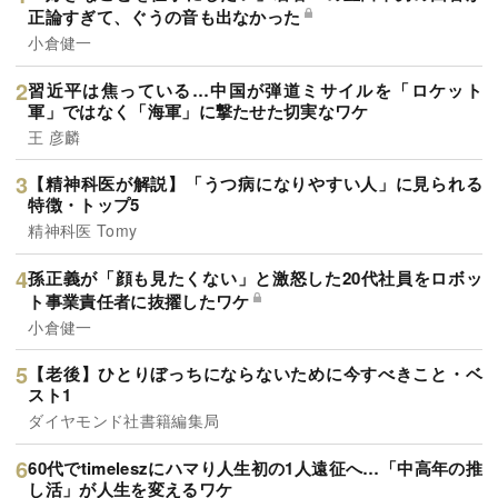
正論すぎて、ぐうの音も出なかった
小倉健一
習近平は焦っている…中国が弾道ミサイルを「ロケット
軍」ではなく「海軍」に撃たせた切実なワケ
王 彦麟
【精神科医が解説】「うつ病になりやすい人」に見られる
特徴・トップ5
精神科医 Tomy
孫正義が「顔も見たくない」と激怒した20代社員をロボッ
ト事業責任者に抜擢したワケ
小倉健一
【老後】ひとりぼっちにならないために今すべきこと・ベ
スト1
ダイヤモンド社書籍編集局
60代でtimeleszにハマり人生初の1人遠征へ…「中高年の推
し活」が人生を変えるワケ