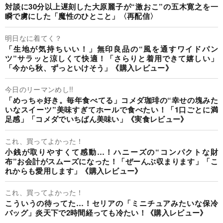
対談に30分以上遅刻した大原麗子が“激おこ”の五木寛之を一
瞬で虜にした「魔性のひとこと」〈再配信〉
明日なに着てく？
「生地が気持ちいい！」無印良品の“風を通すワイドパン
ツ”サラッと涼しくて快適！「さらりと着用できて嬉しい」
「今から秋、ずっといけそう」《購入レビュー》
今日のリーマンめし!!
「めっちゃ好き。毎年食べてる」コメダ珈琲の“幸せの塊みた
いなスイーツ”美味すぎてホールで食べたい！「1口ごとに満
足感」「コメダでいちばん美味い」《実食レビュー》
これ、買ってよかった！
小銭が取りやすくて感動…！ハニーズの“コンパクトな財
布”お会計がスムーズになった！「ぜーんぶ収まります」「こ
れからも愛用します」《購入レビュー》
これ、買ってよかった！
こういうの待ってた…！セリアの「ミニチュアみたいな保冷
バッグ」炎天下で2時間経っても冷たい！《購入レビュー》