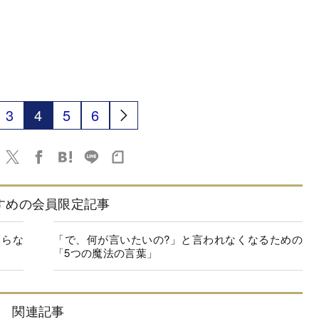
3
4
5
6
すめの会員限定記事
知らな
「で、何が言いたいの?」と言われなくなるための
「5つの魔法の言葉」
関連記事