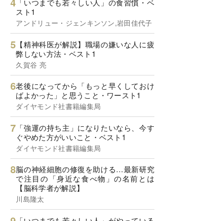
「いつまでも若々しい人」の食習慣・ベ
スト1
アンドリュー・ジェンキンソン,岩田佳代子
【精神科医が解説】職場の嫌いな人に疲
弊しない方法・ベスト1
久賀谷 亮
老後になってから「もっと早くしておけ
ばよかった」と思うこと・ワースト1
ダイヤモンド社書籍編集局
「強運の持ち主」になりたいなら、今す
ぐやめた方がいいこと・ベスト1
ダイヤモンド社書籍編集局
脳の神経細胞の修復を助ける…最新研究
で注目の「身近な食べ物」の名前とは
【脳科学者が解説】
川島隆太
「いつまでも若々しい人」がやっている