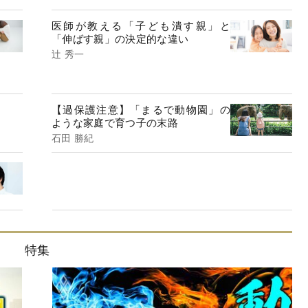
医師が教える「子ども潰す親」と
「伸ばす親」の決定的な違い
辻 秀一
【過保護注意】「まるで動物園」の
ような家庭で育つ子の末路
石田 勝紀
特集