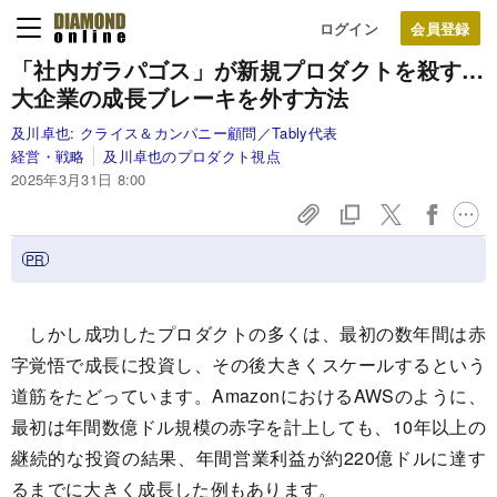
ログイン
「社内ガラパゴス」が新規プロダクトを殺す…
大企業の成長ブレーキを外す方法
及川卓也:
クライス＆カンパニー顧問／Tably代表
経営・戦略
及川卓也のプロダクト視点
2025年3月31日 8:00
しかし成功したプロダクトの多くは、最初の数年間は赤
字覚悟で成長に投資し、その後大きくスケールするという
道筋をたどっています。AmazonにおけるAWSのように、
最初は年間数億ドル規模の赤字を計上しても、10年以上の
継続的な投資の結果、年間営業利益が約220億ドルに達す
るまでに大きく成長した例もあります。