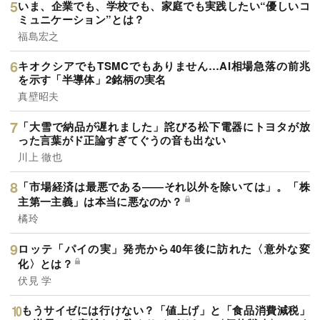
いま、企業でも、学校でも、家庭でも実践したい“優しいコ
ミュニケーション”とは？
福島宏之
キオクシアでもTSMCでもありません…AI相場急落の前兆
を示す「半導体」2銘柄の実名
真壁昭夫
「大雪で納品が遅れました」詫びる松下電器にトヨタが放
った言葉がド正論すぎてぐうの音も出ない
川上 徹也
「市場経済は最悪である――それ以外を除いては」。「株
主第一主義」は本当に悪なのか？
橘玲
ロッテ「パイの実」発売から40年後に訪れた〈意外な変
化〉とは？
伏見 学
もうサイゼには行けない？「値上げ」と「食品消費減税」