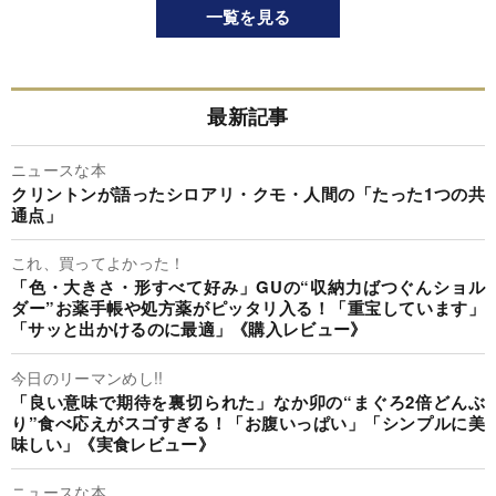
一覧を見る
最新記事
ニュースな本
クリントンが語ったシロアリ・クモ・人間の「たった1つの共
通点」
これ、買ってよかった！
「色・大きさ・形すべて好み」GUの“収納力ばつぐんショル
ダー”お薬手帳や処方薬がピッタリ入る！「重宝しています」
「サッと出かけるのに最適」《購入レビュー》
今日のリーマンめし!!
「良い意味で期待を裏切られた」なか卯の“まぐろ2倍どんぶ
り”食べ応えがスゴすぎる！「お腹いっぱい」「シンプルに美
味しい」《実食レビュー》
ニュースな本