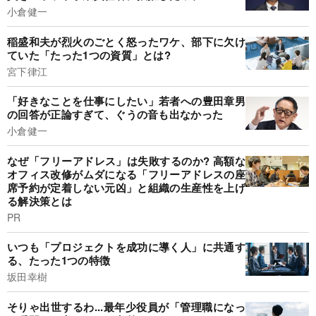
小倉健一
稲盛和夫が烈火のごとく怒ったワケ、部下に欠け
ていた「たった1つの資質」とは?
宮下律江
「好きなことを仕事にしたい」若者への豊田章男
の回答が正論すぎて、ぐうの音も出なかった
小倉健一
なぜ「フリーアドレス」は失敗するのか? 高額な
オフィス改修がムダになる「フリーアドレスの座
席予約が定着しない元凶」と組織の生産性を上げ
る解決策とは
PR
いつも「プロジェクトを成功に導く人」に共通す
る、たった1つの特徴
坂田幸樹
そりゃ出世するわ...最年少役員が「管理職になっ