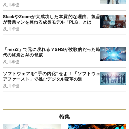
及川卓也
SlackやZoomが大成功した本質的な理由、製品
が営業マンを兼ねる成長モデル「PLG」とは
及川卓也
「mixi2」で元に戻れる？SNSが牧歌的だった時
代の終焉とAIの脅威
及川卓也
ソフトウェアを“手の内化”せよ！「ソフトウェ
アファースト」で挑むデジタル変革の道
及川卓也
特集