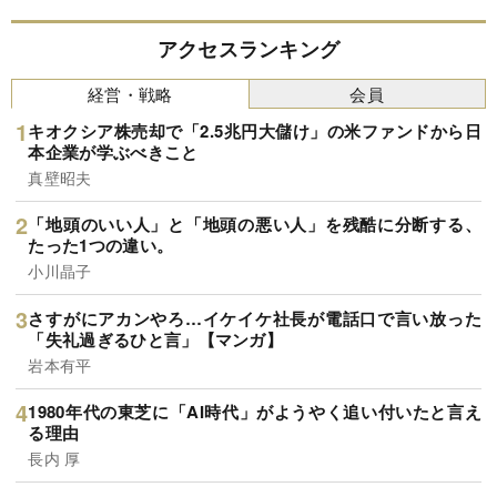
アクセスランキング
経営・戦略
会員
キオクシア株売却で「2.5兆円大儲け」の米ファンドから日
本企業が学ぶべきこと
真壁昭夫
「地頭のいい人」と「地頭の悪い人」を残酷に分断する、
たった1つの違い。
小川晶子
さすがにアカンやろ…イケイケ社長が電話口で言い放った
「失礼過ぎるひと言」【マンガ】
岩本有平
1980年代の東芝に「AI時代」がようやく追い付いたと言え
る理由
長内 厚