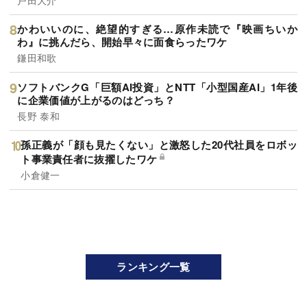
かわいいのに、絶望的すぎる…原作未読で『映画ちいか
わ』に挑んだら、開始早々に面食らったワケ
鎌田和歌
ソフトバンクG「巨額AI投資」とNTT「小型国産AI」1年後
に企業価値が上がるのはどっち？
長野 泰和
孫正義が「顔も見たくない」と激怒した20代社員をロボッ
ト事業責任者に抜擢したワケ
小倉健一
ランキング一覧