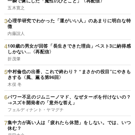
一瞬で虜にした「魔性のひとこと」〈再配信〉
五木寛之
心理学研究でわかった「運がいい人」のあまりに明白な特
徴
内藤誼人
100歳の男女が回答「長生きできた理由」ベスト3に納得感
しかない…〈再配信〉
折茂肇
中村倫也の出番、これで終わり？ “まさかの役目”にやきも
きする〈風、薫る第96回〉
木俣 冬
パワー不足のジムニーノマド、なぜターボを付けないの？
→スズキ開発者の「意外な答え」
フェルディナント・ヤマグチ
集中力が高い人は「疲れたら休憩」をしない。では、いつ
休む？
戸田大介