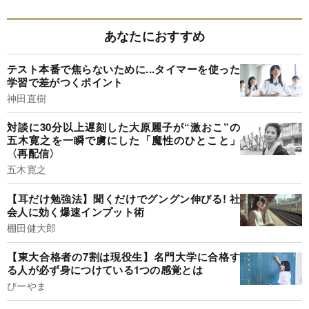
あなたにおすすめ
テスト本番で焦らないために...タイマーを使った
学習で差がつくポイント
神田直樹
対談に30分以上遅刻した大原麗子が“激おこ”の
五木寛之を一瞬で虜にした「魔性のひとこと」
〈再配信〉
五木寛之
【耳だけ勉強法】聞くだけでグングン伸びる! 社
会人に効く爆速インプット術
棚田健大郎
【東大合格者の7割は現役生】名門大学に合格す
る人が必ず身につけている1つの感覚とは
びーやま