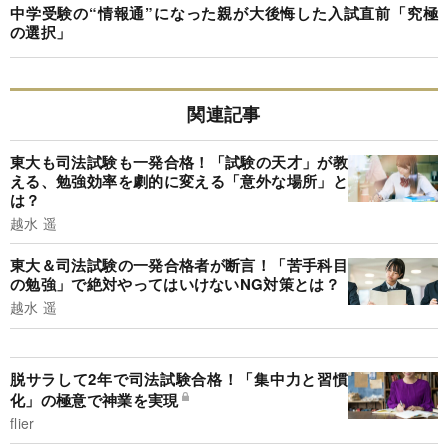
中学受験の“情報通”になった親が大後悔した入試直前「究極
の選択」
関連記事
東大も司法試験も一発合格！「試験の天才」が教
える、勉強効率を劇的に変える「意外な場所」と
は？
越水 遥
東大＆司法試験の一発合格者が断言！「苦手科目
の勉強」で絶対やってはいけないNG対策とは？
越水 遥
脱サラして2年で司法試験合格！「集中力と習慣
化」の極意で神業を実現
flier