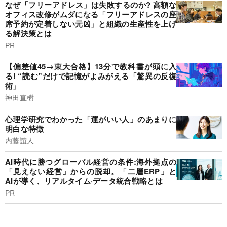
なぜ「フリーアドレス」は失敗するのか? 高額な
オフィス改修がムダになる「フリーアドレスの座
席予約が定着しない元凶」と組織の生産性を上げ
る解決策とは
PR
【偏差値45→東大合格】13分で教科書が頭に入
る! “読む”だけで記憶がよみがえる「驚異の反復
術」
神田直樹
心理学研究でわかった「運がいい人」のあまりに
明白な特徴
内藤誼人
AI時代に勝つグローバル経営の条件:海外拠点の
「見えない経営」からの脱却。「二層ERP」と
AIが導く、リアルタイム·データ統合戦略とは
PR