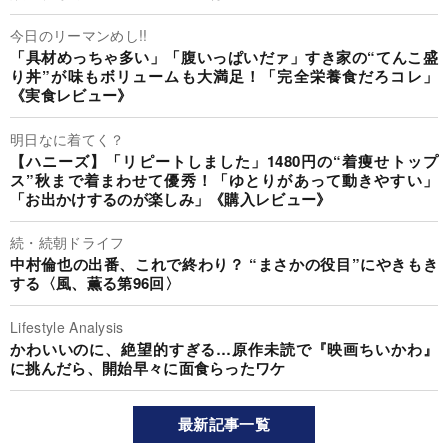
今日のリーマンめし!!
「具材めっちゃ多い」「腹いっぱいだァ」すき家の“てんこ盛
り丼”が味もボリュームも大満足！「完全栄養食だろコレ」
《実食レビュー》
明日なに着てく？
【ハニーズ】「リピートしました」1480円の“着痩せトップ
ス”秋まで着まわせて優秀！「ゆとりがあって動きやすい」
「お出かけするのが楽しみ」《購入レビュー》
続・続朝ドライフ
中村倫也の出番、これで終わり？ “まさかの役目”にやきもき
する〈風、薫る第96回〉
Lifestyle Analysis
かわいいのに、絶望的すぎる…原作未読で『映画ちいかわ』
に挑んだら、開始早々に面食らったワケ
最新記事一覧