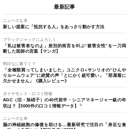
最新記事
ニュースな本
新しい提案に「抵抗する人」をあっさり動かす方法
ブラックジャックによろしく
「私は被害者なのよ」差別的発言を叫ぶ“被害女性”を一刀両
断した医師の言葉【マンガ】
明日なに着てく？
「全種類買ってしまいました」ユニクロ×サンリオの“ひんや
りルームウェア”に絶賛の声「とにかく超可愛い」「部屋着に
欠かせません」《購入レビュー》
ダイヤモンド・口コミ情報
AGC（旧・旭硝子）の40代前半・シニアマネージャー級の年
収は？【5000件の口コミ情報データ】
ニュースな本
脳の神経細胞の修復を助ける…最新研究で注目の「身近な食