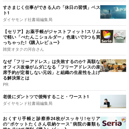
すさまじく仕事ができる人の「休日の習慣」ベス
ト1
ダイヤモンド社書籍編集局
【セリア】お薬手帳がジャストフィット!スリム
で軽い「ぺたんこショルダー」色違いで3つも買
っちゃった!《購入レビュー》
雑貨オタクの河合さん
なぜ「フリーアドレス」は失敗するのか? 高額な
オフィス改修がムダになる「フリーアドレスの座
席予約が定着しない元凶」と組織の生産性を上げ
る解決策とは
PR
老後にダントツで後悔すること・ワースト1
ダイヤモンド社書籍編集局
おくすり手帳と診察券24枚がスッキリ!セリア
の“ポケットたくさん収納ケース”病院の書類も