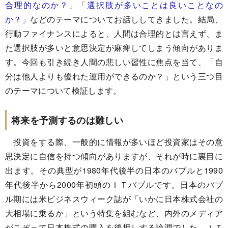
合理的なのか？
」「
選択肢が多いことは良いことなの
か？
」などのテーマについてお話ししてきました。結局、
行動ファイナンスによると、人間は合理的とは言えず、ま
た選択肢が多いと意思決定が麻痺してしまう傾向がありま
す。今回も引き続き人間の悲しい習性に焦点を当て、「自
分は他人よりも優れた運用ができるのか？」という三つ目
のテーマについて検証します。
将来を予測するのは難しい
投資をする際、一般的に情報が多いほど投資家はその意
思決定に自信を持つ傾向がありますが、それが時に裏目に
出ます。その典型が1980年代後半の日本のバブルと1990
年代後半から2000年初頭のＩＴバブルです。日本のバブ
ル期には米ビジネスウィーク誌が「いかに日本株式会社の
大相場に乗るか」という特集を組むなど、内外のメディア
がこぞって日本株式の購入を後押しする論調でした。ＩＴ