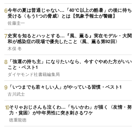
今年の夏は普通じゃない…「40℃以上の酷暑」の後に待ち
受ける〈もう1つの脅威〉とは【気象予報士が警鐘】
佐藤圭一
史実を知るとハッとする…『風、薫る』実在モデル・大関
和が感染症の現場で優先したこと〈風、薫る第92回〉
木俣 冬
「強運の持ち主」になりたいなら、今すぐやめた方がいい
こと・ベスト1
ダイヤモンド社書籍編集局
「いつまでも若々しい人」がやっている習慣・ベスト1
古川武士
そりゃおじさんも泣くわ…「ちいかわ」が描く〈友情・努
力・貧困〉が中年男性に突き刺さるワケ
徳重龍徳