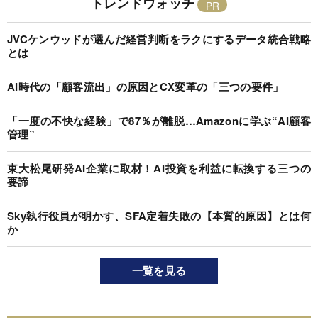
トレンドウォッチ
JVCケンウッドが選んだ経営判断をラクにするデータ統合戦略
とは
AI時代の「顧客流出」の原因とCX変革の「三つの要件」
「一度の不快な経験」で87％が離脱…Amazonに学ぶ“AI顧客
管理”
東大松尾研発AI企業に取材！AI投資を利益に転換する三つの
要諦
Sky執行役員が明かす、SFA定着失敗の【本質的原因】とは何
か
一覧を見る