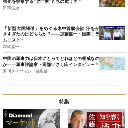
強化を提案する“専門家”たちの危うさ
田岡俊次
「新型大国関係」をめぐる米中首脳会談 汗をか
きすぎたのはどちらか？――加藤嘉一・国際コラ
ムニスト
加藤嘉一
中国の軍事力は日本にとってどれほどの脅威なの
か――軍事評論家・岡部いさく氏インタビュー
週刊ダイヤモンド編集部
特集