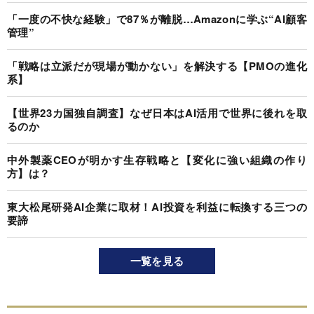
「一度の不快な経験」で87％が離脱…Amazonに学ぶ“AI顧客
管理”
「戦略は立派だが現場が動かない」を解決する【PMOの進化
系】
【世界23カ国独自調査】なぜ日本はAI活用で世界に後れを取
るのか
中外製薬CEOが明かす生存戦略と【変化に強い組織の作り
方】は？
東大松尾研発AI企業に取材！AI投資を利益に転換する三つの
要諦
一覧を見る