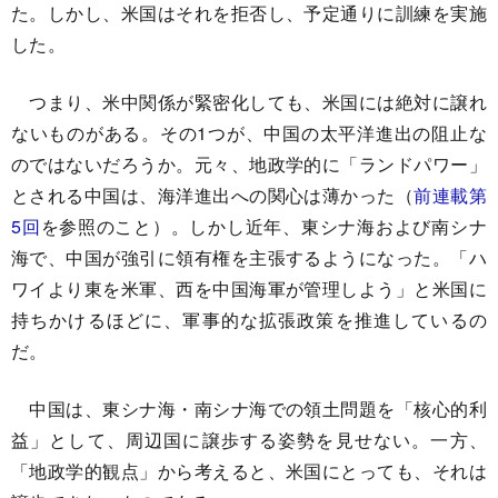
た。しかし、米国はそれを拒否し、予定通りに訓練を実施
した。
つまり、米中関係が緊密化しても、米国には絶対に譲れ
ないものがある。その1つが、中国の太平洋進出の阻止な
のではないだろうか。元々、地政学的に「ランドパワー」
とされる中国は、海洋進出への関心は薄かった（
前連載第
5回
を参照のこと）。しかし近年、東シナ海および南シナ
海で、中国が強引に領有権を主張するようになった。「ハ
ワイより東を米軍、西を中国海軍が管理しよう」と米国に
持ちかけるほどに、軍事的な拡張政策を推進しているの
だ。
中国は、東シナ海・南シナ海での領土問題を「核心的利
益」として、周辺国に譲歩する姿勢を見せない。一方、
「地政学的観点」から考えると、米国にとっても、それは