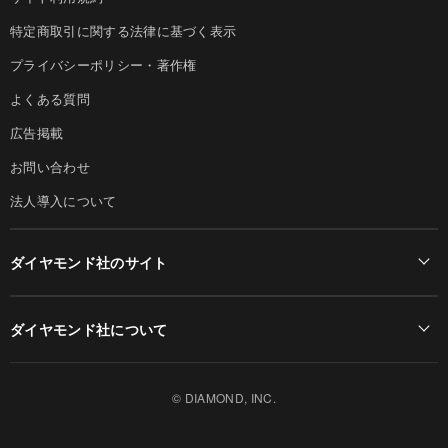
特定商取引に関する法律に基づく表示
プライバシーポリシー・著作権
よくある質問
広告掲載
お問い合わせ
法人導入について
ダイヤモンド社のサイト
Diamond Online(English)
ダイヤモンド社について
週刊ダイヤモンド
ダイヤモンド社TOP
DIAMONDハーバード・ビジネス・レビュー
© DIAMOND, INC.
会社概要
ダイヤモンドZAi（デジタル版）
採用情報
書籍オンライン