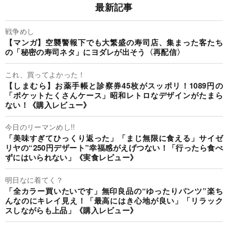
最新記事
戦争めし
【マンガ】空襲警報下でも大繁盛の寿司店、集まった客たち
の「秘密の寿司ネタ」にヨダレが出そう〈再配信〉
これ、買ってよかった！
【しまむら】お薬手帳と診察券45枚がスッポリ！1089円の
「ポケットたくさんケース」昭和レトロなデザインがたまら
ない！《購入レビュー》
今日のリーマンめし!!
「美味すぎてひっくり返った」「まじ無限に食える」サイゼ
リヤの“250円デザート”幸福感がえげつない！「行ったら食べ
ずにはいられない」《実食レビュー》
明日なに着てく？
「全カラー買いたいです」無印良品の“ゆったりパンツ”楽ち
んなのにキレイ見え！「最高にはき心地が良い」「リラック
スしながらも上品」《購入レビュー》