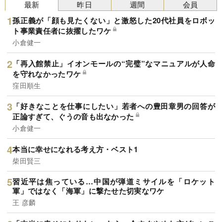
最新
昨日
週間
会員
孫正義が「顔も見たくない」と激怒した20代社員をロボッ
ト事業責任者に抜擢したワケ
小倉健一
「再入館禁止」イオンモールの“完璧”なマニュアルが人命
を守れなかったワケ
窪田順生
「好きなことを仕事にしたい」若者への豊田章男の回答が
正論すぎて、ぐうの音も出なかった
小倉健一
本当に幸せになれる考え方・ベスト1
柴田賢三
習近平は焦っている…中国が弾道ミサイルを「ロケット
軍」ではなく「海軍」に撃たせた切実なワケ
王 彦麟