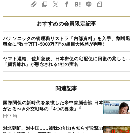
おすすめの会員限定記事
パナソニックの管理職リストラ「内部資料」を入手、割増退
職金に“数十万円~5000万円”の超巨大格差が判明!
ヤマト運輸、佐川急便、日本郵便の宅配便に回復の兆しも...
「顧客離れ」が懸念される1社の実名
関連記事
国際関係の新時代を象徴した米中首脳会談 日本
がとるべき外交戦略の「4つの要素」
田中 均
対北朝鮮、対中国……彼我の能力も知らず攻撃力