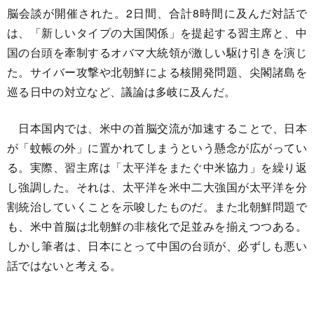
脳会談が開催された。2日間、合計8時間に及んだ対話で
は、「新しいタイプの大国関係」を提起する習主席と、中
国の台頭を牽制するオバマ大統領が激しい駆け引きを演じ
た。サイバー攻撃や北朝鮮による核開発問題、尖閣諸島を
巡る日中の対立など、議論は多岐に及んだ。
日本国内では、米中の首脳交流が加速することで、日本
が「蚊帳の外」に置かれてしまうという懸念が広がってい
る。実際、習主席は「太平洋をまたぐ中米協力」を繰り返
し強調した。それは、太平洋を米中二大強国が太平洋を分
割統治していくことを示唆したものだ。また北朝鮮問題で
も、米中首脳は北朝鮮の非核化で足並みを揃えつつある。
しかし筆者は、日本にとって中国の台頭が、必ずしも悪い
話ではないと考える。