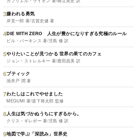
ガブリエル・ライオン 著/御立英史 訳
嫌われる勇気
岸見一郎 著/古賀史健 著
DIE WITH ZERO 人生が豊かになりすぎる究極のルール
ビル・パーキンス 著/児島 修 訳
やりたいことが見つかる 世界の果てのカフェ
ジョン・ストレルキー 著/鹿田昌美 訳
ブティック
池井戸 潤 著
わたしはこれでやせました
MEGUMI 著/道下将太郎 監修
人生は気づかぬうちにすぎるから。
クリス・ギレボー 著/児島 修 訳
地図で学ぶ「深読み」世界史