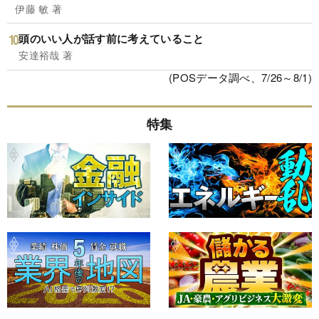
伊藤 敏 著
頭のいい人が話す前に考えていること
安達裕哉 著
(POSデータ調べ、7/26～8/1)
特集