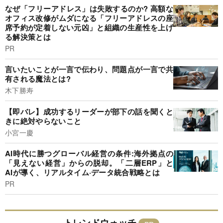
なぜ「フリーアドレス」は失敗するのか? 高額な
オフィス改修がムダになる「フリーアドレスの座
席予約が定着しない元凶」と組織の生産性を上げ
る解決策とは
PR
言いたいことが一言で伝わり、問題点が一言で共
有される魔法とは?
木下勝寿
【即バレ】成功するリーダーが部下の話を聞くと
きに絶対やらないこと
小宮一慶
AI時代に勝つグローバル経営の条件:海外拠点の
「見えない経営」からの脱却。「二層ERP」と
AIが導く、リアルタイム·データ統合戦略とは
PR
トレンドウォッチ