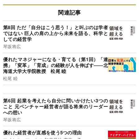
関連記事
第8回 ただ「自分はこう思う！」と叫ぶのは学者
ではない 巨人の肩の上から未来を語る、科学と
しての経営学
琴坂将広
優れたマネジャーになる・育てる（第1回）「連
携」「変革」「育成」の経験が人を伸ばす――北
海道大学大学院教授 松尾 睦
松尾 睦
第6回 起業を考えたら自分に問いかけたい3つの
こと 元ベンチャー経営者が語る将来のリーダー
への想い
琴坂将広
優れた経営者が直感を使う5つの理由