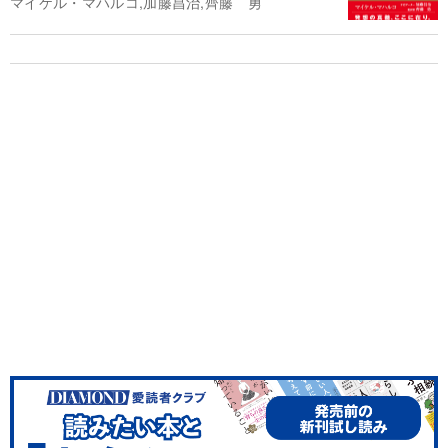
マイケル・マハルコ,加藤昌治,齊藤 勇