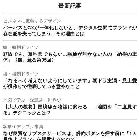
最新記事
ビジネスに拡張するデザイン
パーパスとCXが一体化しないと、デジタル空間でブランドが
存在感を失ってしまう…その理由とは
続・続朝ドライフ
頑固でも、意地悪でもない…融通が利かない人の「納得の正
体」〈風、薫る第95回〉
続・続朝ドライフ
「なるべく考えないようにしています」朝ドラ主演・見上愛
が役作りで徹底している意外なこと
地図で学ぶ「深読み」世界史
【大人の教養】国境線が物語に変わる……地図を「二度見す
る」テクニックとは？
客単価アップ大事典
なぜ良質なサブスクサービスは、解約ボタンを押す前に「1ヵ
月休止プラン」を提示するのか？