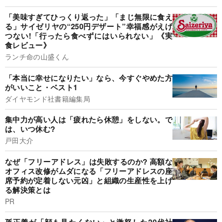
「美味すぎてひっくり返った」「まじ無限に食え
る」サイゼリヤの“250円デザート”幸福感がえげ
つない!「行ったら食べずにはいられない」《実
食レビュー》
ランチ命の山盛くん
「本当に幸せになりたい」なら、今すぐやめた方
がいいこと・ベスト1
ダイヤモンド社書籍編集局
集中力が高い人は「疲れたら休憩」をしない。で
は、いつ休む?
戸田大介
なぜ「フリーアドレス」は失敗するのか? 高額な
オフィス改修がムダになる「フリーアドレスの座
席予約が定着しない元凶」と組織の生産性を上げ
る解決策とは
PR