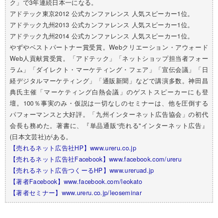
ク」で3年連続日本一になる。
アドテック東京2012 公式カンファレンス 人気スピーカー1位。
アドテック九州2013 公式カンファレンス 人気スピーカー1位。
アドテック九州2014 公式カンファレンス 人気スピーカー1位。
やずやベストパートナー賞受賞。Webクリエーション・アウォード
Web人貢献賞受賞。「アドテック」「ネットショップ担当者フォー
ラム」「ダイレクト・マーケティング・フェア」「宣伝会議」「日
経デジタルマーケティング」「通販新聞」などで講演多数。神田昌
典氏主催「マーケティング白熱会議」のゲストスピーカーにも登
壇。100％事実のみ・仮説は一切なしのセミナーは、他を圧倒する
パフォーマンスと大好評。「九州インターネット広告協会」の初代
会長も務めた。著書に、『単品通販“売れる"インターネット広告』
(日本文芸社)がある。
【売れるネット広告社HP】www.ureru.co.jp
【売れるネット広告社Facebook】www.facebook.com/ureru
【売れるネット広告つくーるHP】www.ureruad.jp
【著者Facebook】www.facebook.com/leokato
【著者セミナー】www.ureru.co.jp/leoseminar