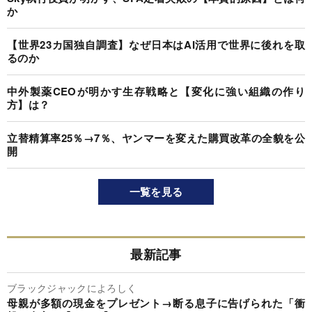
か
【世界23カ国独自調査】なぜ日本はAI活用で世界に後れを取
るのか
中外製薬CEOが明かす生存戦略と【変化に強い組織の作り
方】は？
立替精算率25％→7％、ヤンマーを変えた購買改革の全貌を公
開
一覧を見る
最新記事
ブラックジャックによろしく
母親が多額の現金をプレゼント→断る息子に告げられた「衝