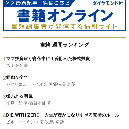
書籍 週間ランキング
ママ投資家が育休中に１億貯めた株式投資
ちょる子 著
筋肉が全て
ガブリエル・ライオン 著/御立英史 訳
嫌われる勇気
岸見一郎 著/古賀史健 著
DIE WITH ZERO 人生が豊かになりすぎる究極のルール
ビル・パーキンス 著/児島 修 訳