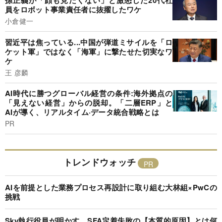
孫正義が「顔も見たくない」と激怒した20代社
員をロボット事業責任者に抜擢したワケ
小倉健一
習近平は焦っている...中国が弾道ミサイルを「ロ
ケット軍」ではなく「海軍」に撃たせた切実なワ
ケ
王 彦麟
AI時代に勝つグローバル経営の条件:海外拠点の
「見えない経営」からの脱却。「二層ERP」と
AIが導く、リアルタイム·データ統合戦略とは
PR
トレンドウォッチ
AIを前提とした業務プロセス再設計に取り組む大林組×PwCの
挑戦
Sky執行役員が明かす、SFA定着失敗の【本質的原因】とは何