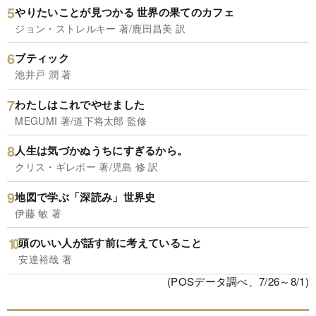
やりたいことが見つかる 世界の果てのカフェ
ジョン・ストレルキー 著/鹿田昌美 訳
ブティック
池井戸 潤 著
わたしはこれでやせました
MEGUMI 著/道下将太郎 監修
人生は気づかぬうちにすぎるから。
クリス・ギレボー 著/児島 修 訳
地図で学ぶ「深読み」世界史
伊藤 敏 著
頭のいい人が話す前に考えていること
安達裕哉 著
(POSデータ調べ、7/26～8/1)