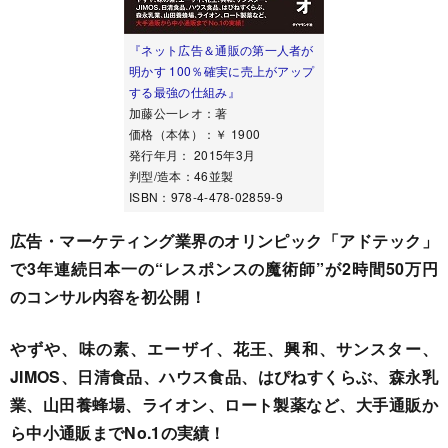
『ネット広告＆通販の第一人者が
明かす 100％確実に売上がアップ
する最強の仕組み』
加藤公一レオ：著
価格（本体）：￥ 1900
発行年月： 2015年3月
判型/造本：46並製
ISBN：978-4-478-02859-9
広告・マーケティング業界のオリンピック「アドテック」
で3年連続日本一の“レスポンスの魔術師”が2時間50万円
のコンサル内容を初公開！
やずや、味の素、エーザイ、花王、興和、サンスター、
JIMOS、日清食品、ハウス食品、はぴねすくらぶ、森永乳
業、山田養蜂場、ライオン、ロート製薬など、大手通販か
ら中小通販までNo.1の実績！