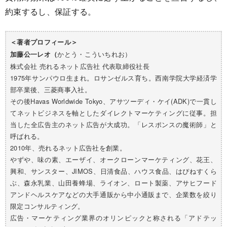
約束するし、保証する。
＜著者プロフィール＞
かとう・こういちれお）
加藤公一レオ（
株式会社 売れるネット広告社 代表取締役社長
1975年サンパウロ生まれ。ロサンゼルス育ち。西南学院大学経済学
部卒業後、三菱商事入社。
その後Havas Worldwide Tokyo、アサツーディ・ケイ(ADK)で一貫し
てネットビジネスを軸としたダイレクトマーケティングに従事。担
当した全広告主のネット広告が大成功。「レスポンスの魔術師」と
呼ばれる。
2010年、売れるネット広告社を創業。
やずや、味の素、エーザイ、オークローンマーケティング、花王、
興和、サンスター、JIMOS、日清食品、ハウス食品、はぴねすくら
ぶ、森永乳業、山田養蜂場、ライオン、ロート製薬、アサヒフード
アンドヘルスケアなどの大手通販から中小通販まで、企業数を絞り
限定コンサルティング。
広告・マーケティング業界のオリンピックと称される「アドテッ