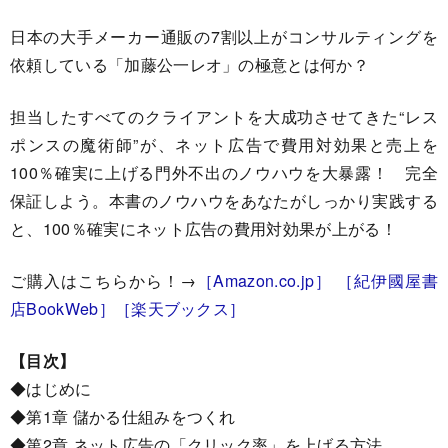
日本の大手メーカー通販の7割以上がコンサルティングを
依頼している「加藤公一レオ」の極意とは何か？
担当したすべてのクライアントを大成功させてきた“レス
ポンスの魔術師”が、ネット広告で費用対効果と売上を
100％確実に上げる門外不出のノウハウを大暴露！ 完全
保証しよう。本書のノウハウをあなたがしっかり実践する
と、100％確実にネット広告の費用対効果が上がる！
ご購入はこちらから！→
［Amazon.co.jp］
［紀伊國屋書
店BookWeb］
［楽天ブックス］
【目次】
◆はじめに
◆第1章 儲かる仕組みをつくれ
◆第2章 ネット広告の「クリック率」を上げる方法