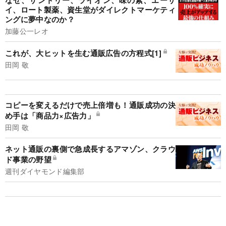
イ、ロート製薬、資生堂がダイレクトマーケティ
ングに夢中なのか？
加藤公一レオ
これが、大ヒットを生む通販広告の方程式[1]
田岡 敬
コピーを変えるだけで売上倍増も！通販成功の決
め手は「商品力×広告力」
田岡 敬
ネット通販の裏側で急成長するアマゾン、クラウ
ド事業の野望
週刊ダイヤモンド編集部