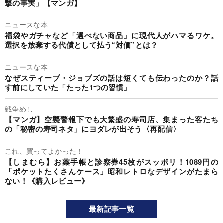
撃の事実」【マンガ】
ニュースな本
福袋やガチャなど「選べない商品」に現代人がハマるワケ。
選択を放棄する代償として払う“対価”とは？
ニュースな本
なぜスティーブ・ジョブズの話は短くても伝わったのか？話
す前にしていた「たった1つの習慣」
戦争めし
【マンガ】空襲警報下でも大繁盛の寿司店、集まった客たち
の「秘密の寿司ネタ」にヨダレが出そう〈再配信〉
これ、買ってよかった！
【しまむら】お薬手帳と診察券45枚がスッポリ！1089円の
「ポケットたくさんケース」昭和レトロなデザインがたまら
ない！《購入レビュー》
最新記事一覧