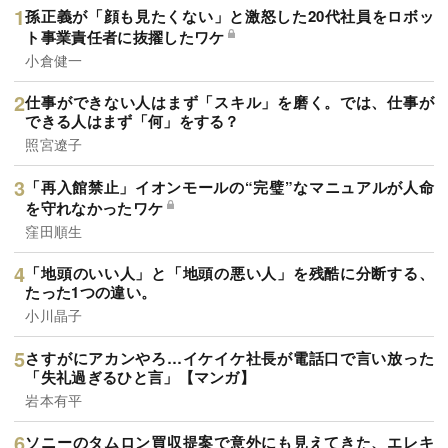
孫正義が「顔も見たくない」と激怒した20代社員をロボッ
ト事業責任者に抜擢したワケ
小倉健一
仕事ができない人はまず「スキル」を磨く。では、仕事が
できる人はまず「何」をする？
照宮遼子
「再入館禁止」イオンモールの“完璧”なマニュアルが人命
を守れなかったワケ
窪田順生
「地頭のいい人」と「地頭の悪い人」を残酷に分断する、
たった1つの違い。
小川晶子
さすがにアカンやろ…イケイケ社長が電話口で言い放った
「失礼過ぎるひと言」【マンガ】
岩本有平
ソニーのタムロン買収提案で意外にも見えてきた、エレキ