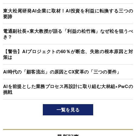
東大松尾研発AI企業に取材！AI投資を利益に転換する三つの
要諦
電通副社長×東大教授が語る「利益の松竹梅」なぜ松を狙うべ
き？
【警告】AIプロジェクトの60％が断念、失敗の根本原因と対
策は
AI時代の「顧客流出」の原因とCX変革の「三つの要件」
AIを前提とした業務プロセス再設計に取り組む大林組×PwCの
挑戦
一覧を見る