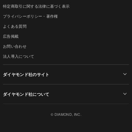
特定商取引に関する法律に基づく表示
プライバシーポリシー・著作権
よくある質問
広告掲載
お問い合わせ
法人導入について
ダイヤモンド社のサイト
Diamond Online(English)
ダイヤモンド社について
週刊ダイヤモンド
ダイヤモンド社TOP
DIAMONDハーバード・ビジネス・レビュー
© DIAMOND, INC.
会社概要
ダイヤモンドZAi（デジタル版）
採用情報
書籍オンライン