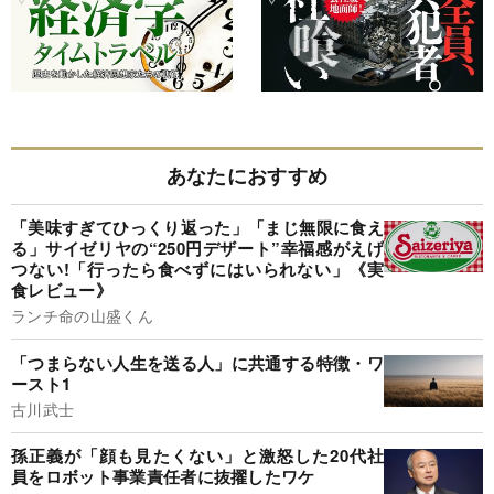
あなたにおすすめ
「美味すぎてひっくり返った」「まじ無限に食え
る」サイゼリヤの“250円デザート”幸福感がえげ
つない!「行ったら食べずにはいられない」《実
食レビュー》
ランチ命の山盛くん
「つまらない人生を送る人」に共通する特徴・ワ
ースト1
古川武士
孫正義が「顔も見たくない」と激怒した20代社
員をロボット事業責任者に抜擢したワケ