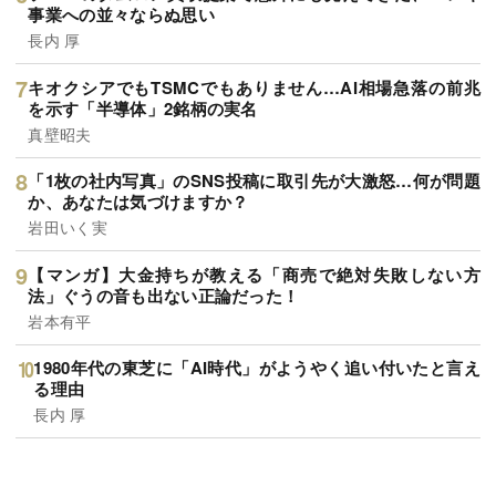
事業への並々ならぬ思い
長内 厚
キオクシアでもTSMCでもありません…AI相場急落の前兆
を示す「半導体」2銘柄の実名
真壁昭夫
「1枚の社内写真」のSNS投稿に取引先が大激怒…何が問題
か、あなたは気づけますか？
岩田いく実
【マンガ】大金持ちが教える「商売で絶対失敗しない方
法」ぐうの音も出ない正論だった！
岩本有平
1980年代の東芝に「AI時代」がようやく追い付いたと言え
る理由
長内 厚