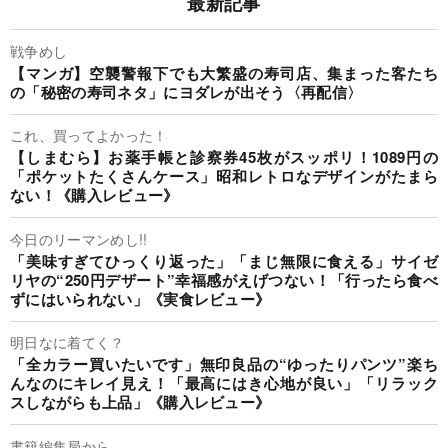
最新記事
戦争めし
【マンガ】空襲警報下でも大繁盛の寿司店、集まった客たち
の「秘密の寿司ネタ」にヨダレが出そう〈再配信〉
これ、買ってよかった！
【しまむら】お薬手帳と診察券45枚がスッポリ！1089円の
「ポケットたくさんケース」昭和レトロなデザインがたまら
ない！《購入レビュー》
今日のリーマンめし!!
「美味すぎてひっくり返った」「まじ無限に食える」サイゼ
リヤの“250円デザート”幸福感がえげつない！「行ったら食べ
ずにはいられない」《実食レビュー》
明日なに着てく？
「全カラー買いたいです」無印良品の“ゆったりパンツ”楽ち
んなのにキレイ見え！「最高にはき心地が良い」「リラック
スしながらも上品」《購入レビュー》
書籍編集局から