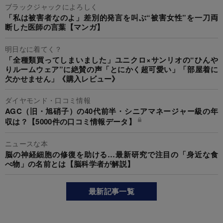
ブラックジャックによろしく
「私は被害者なのよ」差別的発言を叫ぶ“被害女性”を一刀両
断した医師の言葉【マンガ】
明日なに着てく？
「全種類買ってしまいました」ユニクロ×サンリオの“ひんや
りルームウェア”に絶賛の声「とにかく超可愛い」「部屋着に
欠かせません」《購入レビュー》
ダイヤモンド・口コミ情報
AGC（旧・旭硝子）の40代前半・シニアマネージャー級の年
収は？【5000件の口コミ情報データ】
ニュースな本
脳の神経細胞の修復を助ける…最新研究で注目の「身近な食
べ物」の名前とは【脳科学者が解説】
最新記事一覧