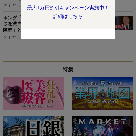
ダイヤモンド編集部,宮井貴之
最大1万円割引キャンペーン実施中！
詳細はこちら
ホンダ「米国生産9割」報道は幻か…幹部が困難
さを激白、工場の米国移転に立ちはだかる「2大
障壁」とは
ダイヤモンド編集部,山本興陽
特集