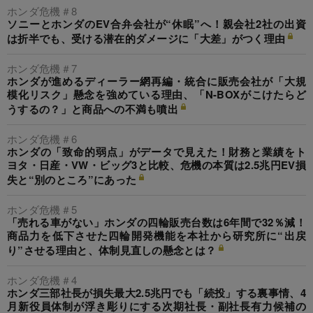
ホンダ危機＃8
ソニーとホンダのEV合弁会社が“休眠”へ！親会社2社の出資
は折半でも、受ける潜在的ダメージに「大差」がつく理由
ホンダ危機＃7
ホンダが進めるディーラー網再編・統合に販売会社が「大規
模化リスク」懸念を強めている理由、「N-BOXがこけたらど
うするの？」と商品への不満も噴出
ホンダ危機＃6
ホンダの「致命的弱点」がデータで見えた！財務と業績をト
ヨタ・日産・VW・ビッグ3と比較、危機の本質は2.5兆円EV損
失と“別のところ”にあった
ホンダ危機＃5
「売れる車がない」ホンダの四輪販売台数は6年間で32％減！
商品力を低下させた四輪開発機能を本社から研究所に“出戻
り”させる理由と、体制見直しの懸念とは？
ホンダ危機＃4
ホンダ三部社長が損失最大2.5兆円でも「続投」する裏事情、4
月新役員体制が浮き彫りにする次期社長・副社長有力候補の