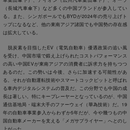
（長城汽車傘下）など多くの中国ブランドが参入してい
る。また、シンガポールでもBYDが2024年の売り上げト
ップになるなど、他の東南アジア諸国でも中国勢の存在感
は拡大している。
脱炭素を目指したEV（電気自動車）優遇政策の追い風
を受け、中国市場で鍛え上げられたコストパフォーマンス
の高い中国EVが東南アジアの消費者に訴求力を持ちつつ
あるのだ。この勢いは今後、さらに加速する可能性があ
る。それが自動運転技術やスマートコックピットと呼ばれ
る車内デジタルシステムの普及だ。この分野でも中国の成
長は著しい。特にキープレーヤーとなっているのが、中国
通信基地局・端末大手のファーウェイ（華為技術）だ。19
年の自動車事業参入からわずか5年だが、今や幾つもの中
国自動車メーカーを支える「メガサプライヤー」へとのし
上がった。