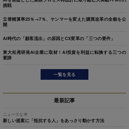
挑戦
立替精算率25％→7％、ヤンマーを変えた購買改革の全貌を公
開
AI時代の「顧客流出」の原因とCX変革の「三つの要件」
東大松尾研発AI企業に取材！AI投資を利益に転換する三つの
要諦
一覧を見る
最新記事
ニュースな本
新しい提案に「抵抗する人」をあっさり動かす方法