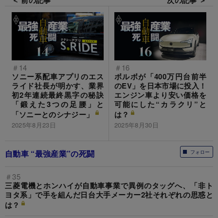
＃14
＃16
ソニー系配車アプリのエス
ボルボが「400万円台前半
ライド社長が明かす、業界
のEV」を日本市場に投入！
初2年連続最終黒字の秘訣
エンジン車より安い価格を
「鍛えた3つの足腰」と
可能にした“カラクリ”と
「ソニーとのシナジー」
は？
2025年8月23日
2025年8月30日
自動車 “最強産業”の死闘
フォロー
＃35
三菱電機とホンハイが自動車事業で異例のタッグへ、「非ト
ヨタ系」で手を組んだ日台大手メーカー2社それぞれの思惑と
は？