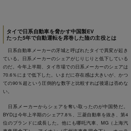
タイで日系自動車を脅かす中国製EV
たった5年で自動運転を席巻した陰の主役とは
日系自動車メーカーの牙城と呼ばれたタイで異変が起き
ている。日系メーカーのシェアがじりじりと低下している
のだ。今年上半期、タイ市場での日系メーカーのシェアは
70.6％にまで低下した。いまだに存在感は大きいが、かつ
ての90％超という圧倒的な数字と比較すれば後退は否めな
い。
日系メーカーからシェアを奪い取ったのが中国勢だ。
BYDは今年上半期のシェア7.8％、三菱自動車を抜き、第4
位のブランドに成長した。他にも哪吒汽車、MG（上海汽
車集団傘下）、アイオン（広州汽車集団傘下）、オーラ