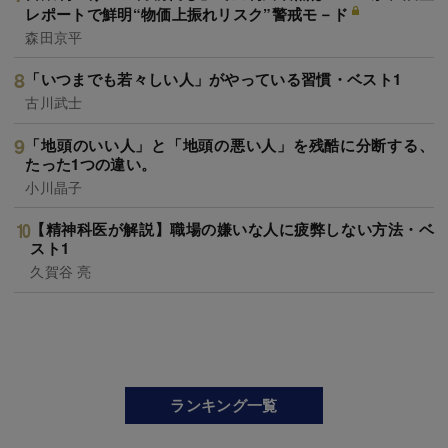
レポートで鮮明“物価上振れリスク”警戒モ－ド
森田京平
「いつまでも若々しい人」がやっている習慣・ベスト1
古川武士
「地頭のいい人」と「地頭の悪い人」を残酷に分断する、
たった1つの違い。
小川晶子
【精神科医が解説】職場の嫌いな人に疲弊しない方法・ベ
スト1
久賀谷 亮
ランキング一覧