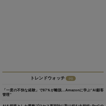
トレンドウォッチ
「一度の不快な経験」で87％が離脱…Amazonに学ぶ“AI顧客
管理”
AIを前提とした業務プロセス再設計に取り組む大林組×PwCの