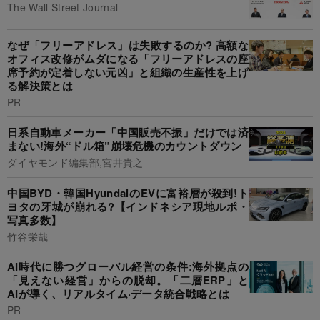
The Wall Street Journal
なぜ「フリーアドレス」は失敗するのか? 高額な
オフィス改修がムダになる「フリーアドレスの座
席予約が定着しない元凶」と組織の生産性を上げ
る解決策とは
PR
日系自動車メーカー「中国販売不振」だけでは済
まない!海外“ドル箱”崩壊危機のカウントダウン
ダイヤモンド編集部,宮井貴之
中国BYD・韓国HyundaiのEVに富裕層が殺到!ト
ヨタの牙城が崩れる?【インドネシア現地ルポ・
写真多数】
竹谷栄哉
AI時代に勝つグローバル経営の条件:海外拠点の
「見えない経営」からの脱却。「二層ERP」と
AIが導く、リアルタイム·データ統合戦略とは
PR