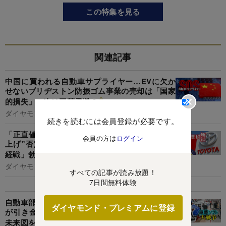
この特集を見る
関連記事
中国に買われる自動車サプライヤー…EVに欠か
せないブリヂストン防振ゴム事業の売却は「国家
的損失」、次は三菱電機？
ダイヤモンド編集部,千本木啓文
続きを読むには会員登録が必要です。
「正直値上げしたい」の声も…トヨタが“関税値
会員の方は
ログイン
上げ”否定で自動車・部品メーカーに「2つの神
経戦」勃発！
ダイヤモンド編集部,山本興陽
すべての記事が読み放題！
7日間無料体験
自動車部品サプライヤーの再編は「SDVの浸透」
ダイヤモンド・プレミアムに登録
が引き金に！コンサルティング会社EYが業界の
未来図を大胆予想