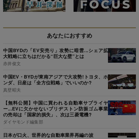
あなたにおすすめ
中国BYDの「EV安売り」攻勢に暗雲...シェア拡
大戦略に立ちはだかる“巨大な壁”とは
赤井俊文
中国EV・BYDが東南アジアで大攻勢!トヨタ、ホ
ンダ、日産は「全方位戦略」でいいのか?
真壁昭夫
【無料公開】中国に買われる自動車サプライヤ
ー...EVに欠かせないブリヂストン防振ゴム事業
の売却は「国家的損失」、次は三菱電機?
ダイヤモンド編集部
日本が口火、世界的な自動車業界再編の波