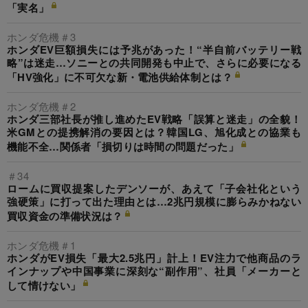
「実名」
ホンダ危機＃3
ホンダEV巨額損失には予兆があった！“半自前バッテリー戦
略”は迷走…ソニーとの共同開発も中止で、さらに必要になる
「HV強化」に不可欠な新・電池供給体制とは？
ホンダ危機＃2
ホンダ三部社長が推し進めたEV戦略「誤算と迷走」の全貌！
米GMとの提携解消の要因とは？韓国LG、旭化成との協業も
機能不全…関係者「損切りは時間の問題だった」
＃34
ロームに買収提案したデンソーが、あえて「子会社化という
強硬策」に打って出た理由とは…2兆円規模に膨らみかねない
買収資金の準備状況は？
ホンダ危機＃1
ホンダがEV損失「最大2.5兆円」計上！EV注力で他商品のラ
インナップや中国事業に深刻な“副作用”、社員「メーカーと
して情けない」