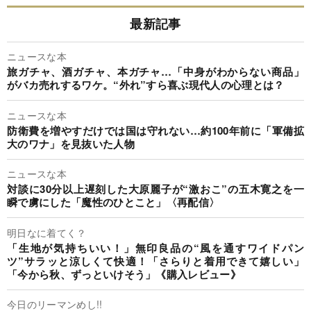
最新記事
ニュースな本
旅ガチャ、酒ガチャ、本ガチャ…「中身がわからない商品」
がバカ売れするワケ。“外れ”すら喜ぶ現代人の心理とは？
ニュースな本
防衛費を増やすだけでは国は守れない…約100年前に「軍備拡
大のワナ」を見抜いた人物
ニュースな本
対談に30分以上遅刻した大原麗子が“激おこ”の五木寛之を一
瞬で虜にした「魔性のひとこと」〈再配信〉
明日なに着てく？
「生地が気持ちいい！」無印良品の“風を通すワイドパン
ツ”サラッと涼しくて快適！「さらりと着用できて嬉しい」
「今から秋、ずっといけそう」《購入レビュー》
今日のリーマンめし!!