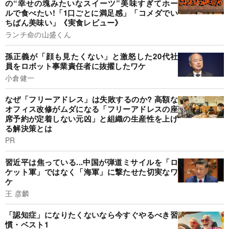
の“幸せの塊みたいなスイーツ”美味すぎてホー
ルで食べたい!「1口ごとに満足感」「コメダでい
ちばん美味い」《実食レビュー》
ランチ命の山盛くん
孫正義が「顔も見たくない」と激怒した20代社
員をロボット事業責任者に抜擢したワケ
小倉健一
なぜ「フリーアドレス」は失敗するのか? 高額な
オフィス改修がムダになる「フリーアドレスの座
席予約が定着しない元凶」と組織の生産性を上げ
る解決策とは
PR
習近平は焦っている...中国が弾道ミサイルを「ロ
ケット軍」ではなく「海軍」に撃たせた切実なワ
ケ
王 彦麟
「認知症」になりたくないなら今すぐやるべき習
慣・ベスト1