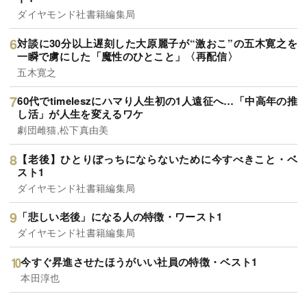
ダイヤモンド社書籍編集局
対談に30分以上遅刻した大原麗子が“激おこ”の五木寛之を
一瞬で虜にした「魔性のひとこと」〈再配信〉
五木寛之
60代でtimeleszにハマり人生初の1人遠征へ…「中高年の推
し活」が人生を変えるワケ
劇団雌猫,松下真由美
【老後】ひとりぼっちにならないために今すべきこと・ベ
スト1
ダイヤモンド社書籍編集局
「悲しい老後」になる人の特徴・ワースト1
ダイヤモンド社書籍編集局
今すぐ昇進させたほうがいい社員の特徴・ベスト1
本田淳也