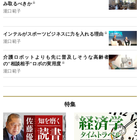
み取るべきか
瀧口範子
インテルがスポーツビジネスに力を入れる理由
瀧口範子
介護ロボットよりも先に普及しそうな高齢者
の“相談相手“ロボの実用度
瀧口範子
特集