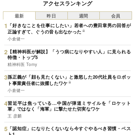
アクセスランキング
最新
昨日
週間
会員
「好きなことを仕事にしたい」若者への豊田章男の回答が
正論すぎて、ぐうの音も出なかった
小倉健一
【精神科医が解説】「うつ病になりやすい人」に見られる
特徴・トップ5
精神科医 Tomy
孫正義が「顔も見たくない」と激怒した20代社員をロボッ
ト事業責任者に抜擢したワケ
小倉健一
習近平は焦っている…中国が弾道ミサイルを「ロケット
軍」ではなく「海軍」に撃たせた切実なワケ
王 彦麟
「認知症」になりたくないなら今すぐやるべき習慣・ベス
ト1