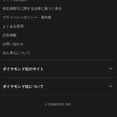
特定商取引に関する法律に基づく表示
プライバシーポリシー・著作権
よくある質問
広告掲載
お問い合わせ
法人導入について
ダイヤモンド社のサイト
Diamond Online(English)
ダイヤモンド社について
週刊ダイヤモンド
ダイヤモンド社TOP
DIAMONDハーバード・ビジネス・レビュー
© DIAMOND, INC.
会社概要
ダイヤモンドZAi（デジタル版）
採用情報