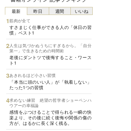
最新
昨日
週間
いいね
筋肉が全て
すさまじく仕事ができる人の「休日の習
慣」ベスト1
人生は気づかぬうちにすぎるから。「自分
第一」で生きるための時間術
老後にダントツで後悔すること・ワース
ト1
あきれるほど小さい習慣
「本当に頭のいい人」が「執着しない」
たった1つの習慣
求めない練習 絶望の哲学者ショーペンハ
ウアーの幸福論
感情をぶつけることで得られる一瞬の快
楽より、その後に続く後悔や関係の傷の
方が、はるかに長く深く残る。