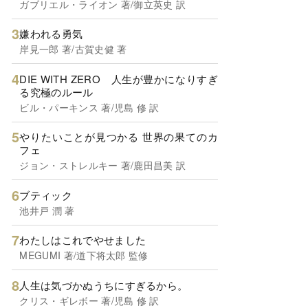
ガブリエル・ライオン 著/御立英史 訳
嫌われる勇気
岸見一郎 著/古賀史健 著
DIE WITH ZERO 人生が豊かになりすぎ
る究極のルール
ビル・パーキンス 著/児島 修 訳
やりたいことが見つかる 世界の果てのカ
フェ
ジョン・ストレルキー 著/鹿田昌美 訳
ブティック
池井戸 潤 著
わたしはこれでやせました
MEGUMI 著/道下将太郎 監修
人生は気づかぬうちにすぎるから。
クリス・ギレボー 著/児島 修 訳