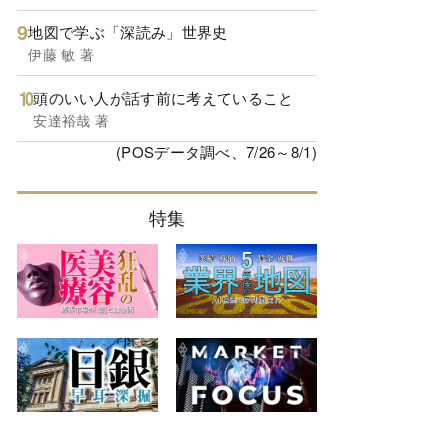
地図で学ぶ「深読み」世界史
伊藤 敏 著
頭のいい人が話す前に考えていること
安達裕哉 著
(POSデータ調べ、7/26～8/1)
特集