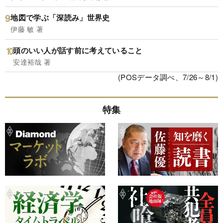
地図で学ぶ「深読み」世界史
伊藤 敏 著
頭のいい人が話す前に考えていること
安達裕哉 著
(POSデータ調べ、7/26～8/1)
特集