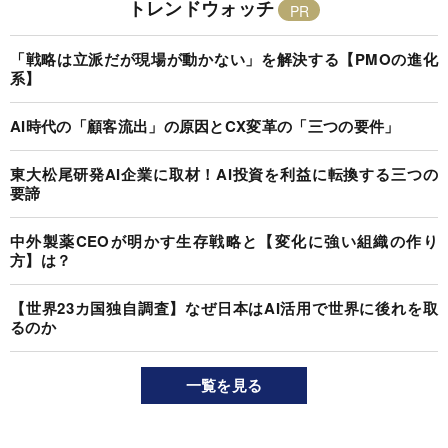
トレンドウォッチ
「戦略は立派だが現場が動かない」を解決する【PMOの進化
系】
AI時代の「顧客流出」の原因とCX変革の「三つの要件」
東大松尾研発AI企業に取材！AI投資を利益に転換する三つの
要諦
中外製薬CEOが明かす生存戦略と【変化に強い組織の作り
方】は？
【世界23カ国独自調査】なぜ日本はAI活用で世界に後れを取
るのか
一覧を見る