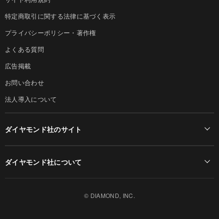
特定商取引に関する法律に基づく表示
プライバシーポリシー・著作権
よくある質問
広告掲載
お問い合わせ
法人導入について
ダイヤモンド社のサイト
Diamond Online(English)
ダイヤモンド社について
週刊ダイヤモンド
ダイヤモンド社TOP
DIAMONDハーバード・ビジネス・レビュー
© DIAMOND, INC.
会社概要
ダイヤモンドZAi（デジタル版）