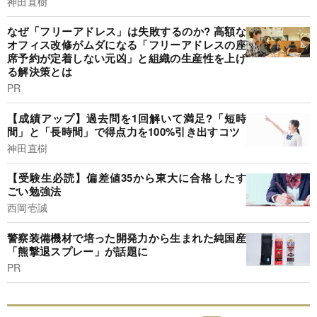
神田直樹
なぜ「フリーアドレス」は失敗するのか? 高額な
オフィス改修がムダになる「フリーアドレスの座
席予約が定着しない元凶」と組織の生産性を上げ
る解決策とは
PR
【成績アップ】過去問を1回解いて満足?「短時
間」と「長時間」で得点力を100%引き出すコツ
神田直樹
【受験生必読】偏差値35から東大に合格したす
ごい勉強法
西岡壱誠
警察装備機材で培った開発力から生まれた純国産
「熊撃退スプレー」が話題に
PR