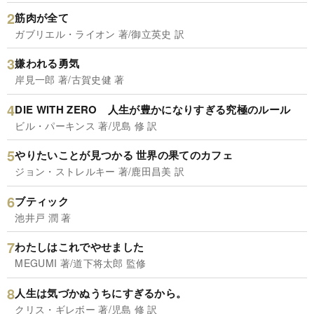
筋肉が全て
ガブリエル・ライオン 著/御立英史 訳
嫌われる勇気
岸見一郎 著/古賀史健 著
DIE WITH ZERO 人生が豊かになりすぎる究極のルール
ビル・パーキンス 著/児島 修 訳
やりたいことが見つかる 世界の果てのカフェ
ジョン・ストレルキー 著/鹿田昌美 訳
ブティック
池井戸 潤 著
わたしはこれでやせました
MEGUMI 著/道下将太郎 監修
人生は気づかぬうちにすぎるから。
クリス・ギレボー 著/児島 修 訳