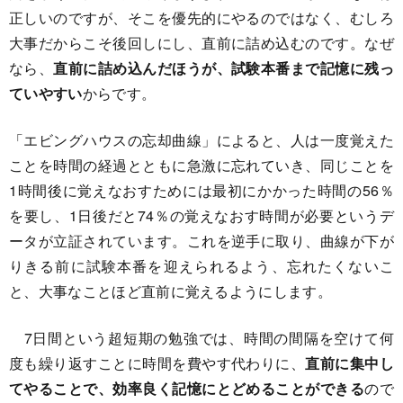
正しいのですが、そこを優先的にやるのではなく、むしろ
大事だからこそ後回しにし、直前に詰め込むのです。なぜ
なら、
直前に詰め込んだほうが、試験本番まで記憶に残っ
ていやすい
からです。
「エビングハウスの忘却曲線」によると、人は一度覚えた
ことを時間の経過とともに急激に忘れていき、同じことを
1時間後に覚えなおすためには最初にかかった時間の56％
を要し、1日後だと74％の覚えなおす時間が必要というデ
ータが立証されています。これを逆手に取り、曲線が下が
りきる前に試験本番を迎えられるよう、忘れたくないこ
と、大事なことほど直前に覚えるようにします。
7日間という超短期の勉強では、時間の間隔を空けて何
度も繰り返すことに時間を費やす代わりに、
直前に集中し
てやることで、効率良く記憶にとどめることができる
ので