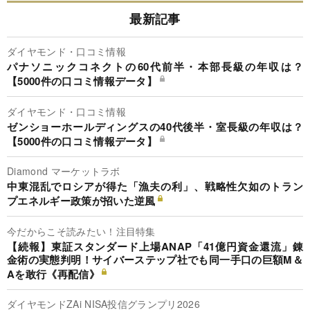
最新記事
ダイヤモンド・口コミ情報
パナソニックコネクトの60代前半・本部長級の年収は？
【5000件の口コミ情報データ】
ダイヤモンド・口コミ情報
ゼンショーホールディングスの40代後半・室長級の年収は？
【5000件の口コミ情報データ】
Diamond マーケットラボ
中東混乱でロシアが得た「漁夫の利」、戦略性欠如のトラン
プエネルギー政策が招いた逆風
今だからこそ読みたい！注目特集
【続報】東証スタンダード上場ANAP「41億円資金還流」錬
金術の実態判明！サイバーステップ社でも同一手口の巨額M＆
Aを敢行《再配信》
ダイヤモンドZAi NISA投信グランプリ2026