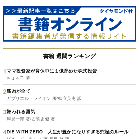
書籍 週間ランキング
ママ投資家が育休中に１億貯めた株式投資
ちょる子 著
筋肉が全て
ガブリエル・ライオン 著/御立英史 訳
嫌われる勇気
岸見一郎 著/古賀史健 著
DIE WITH ZERO 人生が豊かになりすぎる究極のルール
ビル・パーキンス 著/児島 修 訳