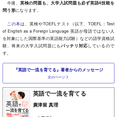
今後、
英検の問題も、大学入試問題も必ず英語4技能を
問う形
になります。
この本
は、英検やTOEFLテスト（以下、TOEFL：Test
of English as a Foreign Language 英語が母語ではない人
を対象にした国際基準の英語能力試験）などの語学資格試
験、将来の大学入試問題にも
バッチリ対応
しているので
す。
『英語で一流を育てる』著者からのメッセージ
次のページ
英語で一流を育てる
廣津留 真理