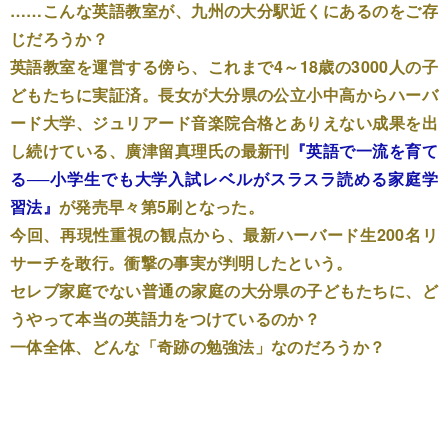
……こんな英語教室が、九州の大分駅近くにあるのをご存
じだろうか？
英語教室を運営する傍ら、これまで4～18歳の3000人の子
どもたちに実証済。長女が大分県の公立小中高からハーバ
ード大学、ジュリアード音楽院合格とありえない成果を出
し続けている、廣津留真理氏の最新刊
『英語で一流を育て
る──小学生でも大学入試レベルがスラスラ読める家庭学
習法』
が発売早々第5刷となった。
今回、再現性重視の観点から、最新ハーバード生200名リ
サーチを敢行。衝撃の事実が判明したという。
セレブ家庭でない普通の家庭の大分県の子どもたちに、ど
うやって本当の英語力をつけているのか？
一体全体、どんな「奇跡の勉強法」なのだろうか？