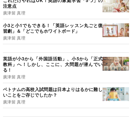
これだけやればOK！英語の家庭学習「5つ」の
注意点
廣津留 真理
小3と小1でもできる！「英語レッスン丸ごと復
習劇」＆「どこでもホワイトボード」
廣津留 真理
英語が小3から「外国語活動」、小5から「正式
教科」へ！しかし、ここに、大問題が潜んでい
る！
廣津留 真理
ベトナムの高校入試問題は日本よりはるかに難し
いことをご存じでしたか？
廣津留 真理