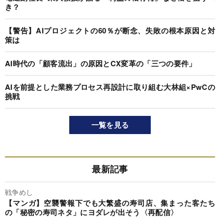
き？
【警告】AIプロジェクトの60％が断念、失敗の根本原因と対
策は
AI時代の「顧客流出」の原因とCX変革の「三つの要件」
AIを前提とした業務プロセス再設計に取り組む大林組×PwCの
挑戦
一覧を見る
最新記事
戦争めし
【マンガ】空襲警報下でも大繁盛の寿司店、集まった客たち
の「秘密の寿司ネタ」にヨダレが出そう〈再配信〉