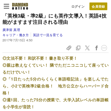
ログイン
「英検3級・準2級」にも英作文導入！
英語4技
能がますます注目される理由
廣津留 真理
キャリア・働き方
英語で一流を育てる
2017年7月15日 4:50
◎文法不要！ 和訳不要！ 書き取り不要！
◎親は教えなくていい！ 隣でただニコニコして座ってい
るだけでいい！
◎「1日たった5分のらくらく単語暗記法」を楽しんでた
ら、小2で英検準2級合格！ 地方公立からハーバード合
格！
◎週1回、たった75分の授業で、大学入試レベルの単語帳
を小学生が音読！