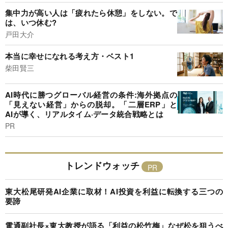
集中力が高い人は「疲れたら休憩」をしない。で
は、いつ休む?
戸田大介
本当に幸せになれる考え方・ベスト1
柴田賢三
AI時代に勝つグローバル経営の条件:海外拠点の
「見えない経営」からの脱却。「二層ERP」と
AIが導く、リアルタイム·データ統合戦略とは
PR
トレンドウォッチ
東大松尾研発AI企業に取材！AI投資を利益に転換する三つの
要諦
電通副社長×東大教授が語る「利益の松竹梅」なぜ松を狙うべ