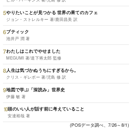
やりたいことが見つかる 世界の果てのカフェ
ジョン・ストレルキー 著/鹿田昌美 訳
ブティック
池井戸 潤 著
わたしはこれでやせました
MEGUMI 著/道下将太郎 監修
人生は気づかぬうちにすぎるから。
クリス・ギレボー 著/児島 修 訳
地図で学ぶ「深読み」世界史
伊藤 敏 著
頭のいい人が話す前に考えていること
安達裕哉 著
(POSデータ調べ、7/26～8/1)