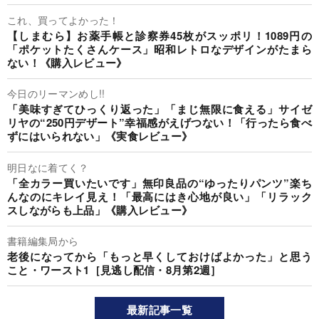
これ、買ってよかった！
【しまむら】お薬手帳と診察券45枚がスッポリ！1089円の
「ポケットたくさんケース」昭和レトロなデザインがたまら
ない！《購入レビュー》
今日のリーマンめし!!
「美味すぎてひっくり返った」「まじ無限に食える」サイゼ
リヤの“250円デザート”幸福感がえげつない！「行ったら食べ
ずにはいられない」《実食レビュー》
明日なに着てく？
「全カラー買いたいです」無印良品の“ゆったりパンツ”楽ち
んなのにキレイ見え！「最高にはき心地が良い」「リラック
スしながらも上品」《購入レビュー》
書籍編集局から
老後になってから「もっと早くしておけばよかった」と思う
こと・ワースト1［見逃し配信・8月第2週］
最新記事一覧