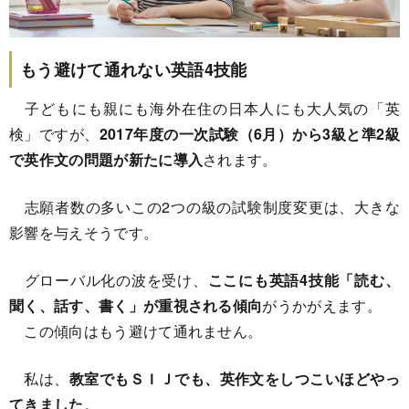
もう避けて通れない英語4技能
子どもにも親にも海外在住の日本人にも大人気の「英
検」ですが、
2017年度の一次試験（6月）から3級と準2級
で英作文の問題が新たに導入
されます。
志願者数の多いこの2つの級の試験制度変更は、大きな
影響を与えそうです。
グローバル化の波を受け、
ここにも英語4技能「読む、
聞く、話す、書く」が重視される傾向
がうかがえます。
この傾向はもう避けて通れません。
私は、
教室でもＳＩＪでも、英作文をしつこいほどやっ
てきました
。