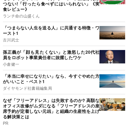
つない!「行ったら食べずにはいられない」《実
食レビュー》
ランチ命の山盛くん
「つまらない人生を送る人」に共通する特徴・ワ
ースト1
古川武士
孫正義が「顔も見たくない」と激怒した20代社
員をロボット事業責任者に抜擢したワケ
小倉健一
「本当に幸せになりたい」なら、今すぐやめた方
がいいこと・ベスト1
ダイヤモンド社書籍編集局
なぜ「フリーアドレス」は失敗するのか? 高額な
オフィス改修がムダになる「フリーアドレスの座
席予約が定着しない元凶」と組織の生産性を上げ
る解決策とは
PR