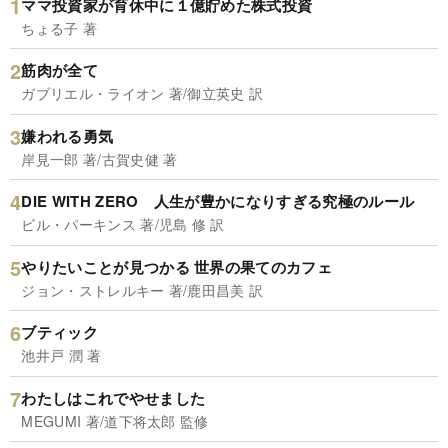
ママ投資家が育休中に１億貯めた株式投資
ちょる子 著
筋肉が全て
ガブリエル・ライオン 著/御立英史 訳
嫌われる勇気
岸見一郎 著/古賀史健 著
DIE WITH ZERO 人生が豊かになりすぎる究極のルール
ビル・パーキンス 著/児島 修 訳
やりたいことが見つかる 世界の果てのカフェ
ジョン・ストレルキー 著/鹿田昌美 訳
ブティック
池井戸 潤 著
わたしはこれでやせました
MEGUMI 著/道下将太郎 監修