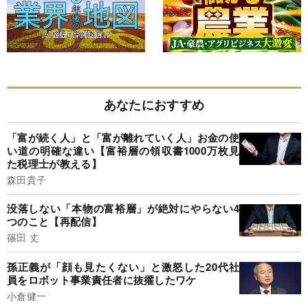
あなたにおすすめ
「富が続く人」と「富が離れていく人」お金の使
い道の明確な違い【富裕層の領収書1000万枚見
た税理士が教える】
森田貴子
没落しない「本物の富裕層」が絶対にやらない4
つのこと【再配信】
篠田 丈
孫正義が「顔も見たくない」と激怒した20代社
員をロボット事業責任者に抜擢したワケ
小倉健一