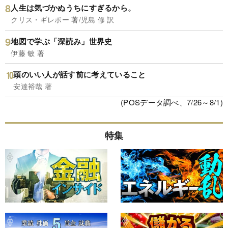
人生は気づかぬうちにすぎるから。
クリス・ギレボー 著/児島 修 訳
地図で学ぶ「深読み」世界史
伊藤 敏 著
頭のいい人が話す前に考えていること
安達裕哉 著
(POSデータ調べ、7/26～8/1)
特集