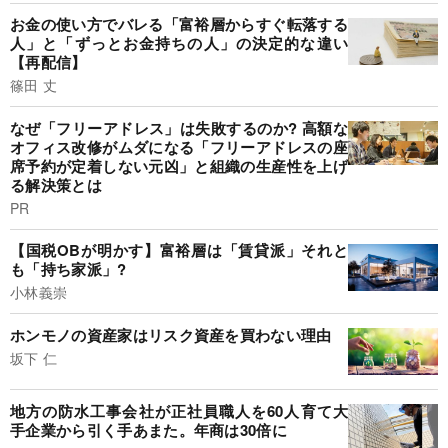
お金の使い方でバレる「富裕層からすぐ転落する
人」と「ずっとお金持ちの人」の決定的な違い
【再配信】
篠田 丈
なぜ「フリーアドレス」は失敗するのか? 高額な
オフィス改修がムダになる「フリーアドレスの座
席予約が定着しない元凶」と組織の生産性を上げ
る解決策とは
PR
【国税OBが明かす】富裕層は「賃貸派」それと
も「持ち家派」?
小林義崇
ホンモノの資産家はリスク資産を買わない理由
坂下 仁
地方の防水工事会社が正社員職人を60人育て大
手企業から引く手あまた。年商は30倍に