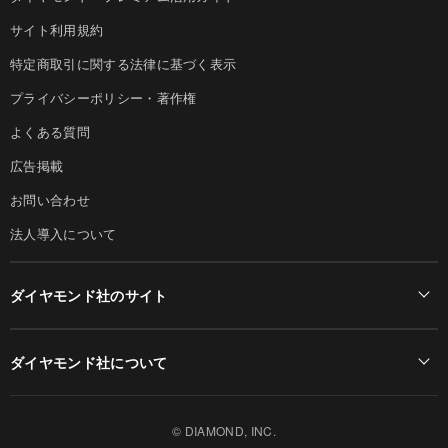
サイト利用規約
特定商取引に関する法律に基づく表示
プライバシーポリシー・著作権
よくある質問
広告掲載
お問い合わせ
法人導入について
ダイヤモンド社のサイト
Diamond Online(English)
ダイヤモンド社について
週刊ダイヤモンド
ダイヤモンド社TOP
DIAMONDハーバード・ビジネス・レビュー
© DIAMOND, INC.
会社概要
ダイヤモンドZAi（デジタル版）