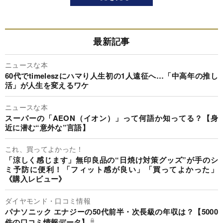
最新記事
ニュースな本
60代でtimeleszにハマり人生初の1人遠征へ…「中高年の推し
活」が人生を変えるワケ
ニュースな本
スーパーの「AEON（イオン）」って何語か知ってる？【身
近に潜む“意外な”言語】
これ、買ってよかった！
「涼しく感じます」無印良品の“日焼け対策グッズ”が手のシ
ミ予防に便利！「フィット感が良い」「買ってよかった」
《購入レビュー》
ダイヤモンド・口コミ情報
パナソニック エナジーの50代前半・次長級の年収は？【5000
件の口コミ情報データ】