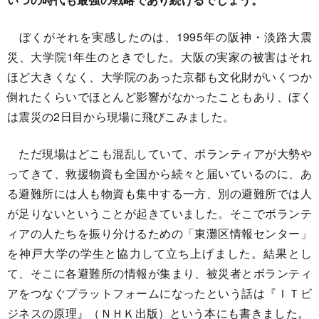
ぼくがそれを実感したのは、1995年の阪神・淡路大震
災、大学院1年生のときでした。大阪の実家の被害はそれ
ほど大きくなく、大学院のあった京都も文化財がいくつか
倒れたくらいでほとんど影響がなかったこともあり、ぼく
は震災の2日目から現場に飛びこみました。
ただ現場はどこも混乱していて、ボランティアが大勢や
ってきて、救援物資も全国から続々と届いているのに、あ
る避難所には人も物資も集中する一方、別の避難所では人
が足りないということが起きていました。そこでボランテ
ィアの人たちを振り分けるための「東灘区情報センター」
を神戸大学の学生と協力して立ち上げました。結果とし
て、そこに各避難所の情報が集まり、被災者とボランティ
アをつなぐプラットフォームになったという話は『ＩＴビ
ジネスの原理』（ＮＨＫ出版）という本にも書きました。