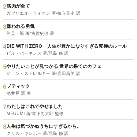
筋肉が全て
ガブリエル・ライオン 著/御立英史 訳
嫌われる勇気
岸見一郎 著/古賀史健 著
DIE WITH ZERO 人生が豊かになりすぎる究極のルール
ビル・パーキンス 著/児島 修 訳
やりたいことが見つかる 世界の果てのカフェ
ジョン・ストレルキー 著/鹿田昌美 訳
ブティック
池井戸 潤 著
わたしはこれでやせました
MEGUMI 著/道下将太郎 監修
人生は気づかぬうちにすぎるから。
クリス・ギレボー 著/児島 修 訳