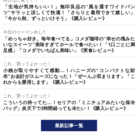
「生地が気持ちいい！」無印良品の“風を通すワイドパン
ツ”サラッと涼しくて快適！「さらりと着用できて嬉しい」
「今から秋、ずっといけそう」《購入レビュー》
今日のリーマンめし!!
「めっちゃ好き。毎年食べてる」コメダ珈琲の“幸せの塊みた
いなスイーツ”美味すぎてホールで食べたい！「1口ごとに満
足感」「コメダでいちばん美味い」《実食レビュー》
これ、買ってよかった！
小銭が取りやすくて感動…！ハニーズの“コンパクトな財
布”お会計がスムーズになった！「ぜーんぶ収まります」「こ
れからも愛用します」《購入レビュー》
これ、買ってよかった！
こういうの待ってた…！セリアの「ミニチュアみたいな保冷
バッグ」炎天下で2時間経っても冷たい！《購入レビュー》
最新記事一覧