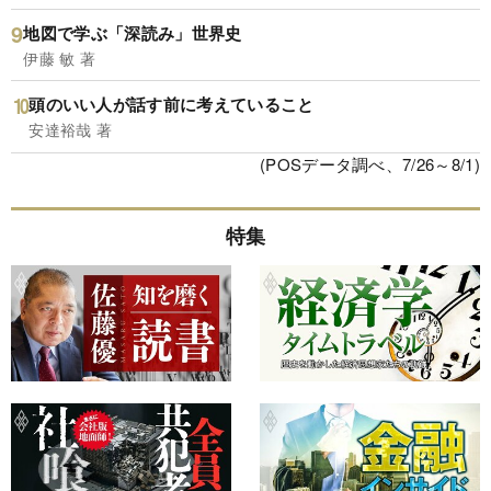
地図で学ぶ「深読み」世界史
伊藤 敏 著
頭のいい人が話す前に考えていること
安達裕哉 著
(POSデータ調べ、7/26～8/1)
特集