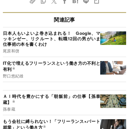
関連記事
日本人もいよいよ巻き込まれる！ Google、マ
ッキンゼー、リクルート、転職12回の男がいま
仕事術の本を書くわけ
尾原和啓
IT化で増えるフリーランスという働き方の不利と
有利
野口悠紀雄
ＡＩ時代を豊かにする「朝飯前」の仕事【孫泰
蔵】
孫泰蔵
もう会社に縛られない！「フリーランス×パート
就業」という働き方