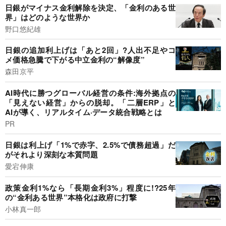
日銀がマイナス金利解除を決定、「金利のある世
界」はどのような世界か
野口悠紀雄
日銀の追加利上げは「あと2回」?人出不足やコ
メ価格急騰で下がる中立金利の“解像度”
森田京平
AI時代に勝つグローバル経営の条件:海外拠点の
「見えない経営」からの脱却。「二層ERP」と
AIが導く、リアルタイム·データ統合戦略とは
PR
日銀は利上げ「1%で赤字、2.5%で債務超過」だ
がそれより深刻な本質問題
愛宕伸康
政策金利1%なら「長期金利3%」程度に!?25年
の“金利ある世界”本格化は政府に打撃
小林真一郎