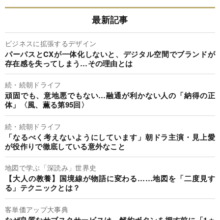
最新記事
ビジネスに拡張するデザイン
パーパスとCXが一体化しないと、デジタル空間でブランドが
存在感を失ってしまう…その理由とは
続・続朝ドライフ
頑固でも、意地悪でもない…融通が利かない人の「納得の正
体」〈風、薫る第95回〉
続・続朝ドライフ
「なるべく考えないようにしています」朝ドラ主演・見上愛
が役作りで徹底している意外なこと
地図で学ぶ「深読み」世界史
【大人の教養】国境線が物語に変わる……地図を「二度見す
る」テクニックとは？
客単価アップ大事典
なぜ良質なサブスクサービスは、解約ボタンを押す前に「1ヵ