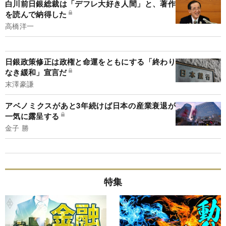
白川前日銀総裁は「デフレ大好き人間」と、著作
を読んで納得した
高橋洋一
日銀政策修正は政権と命運をともにする「終わり
なき緩和」宣言だ
末澤豪謙
アベノミクスがあと3年続けば日本の産業衰退が
一気に露呈する
金子 勝
特集