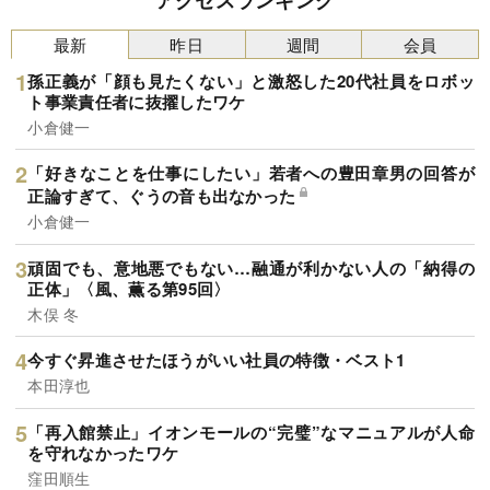
最新
昨日
週間
会員
孫正義が「顔も見たくない」と激怒した20代社員をロボッ
ト事業責任者に抜擢したワケ
小倉健一
「好きなことを仕事にしたい」若者への豊田章男の回答が
正論すぎて、ぐうの音も出なかった
小倉健一
頑固でも、意地悪でもない…融通が利かない人の「納得の
正体」〈風、薫る第95回〉
木俣 冬
今すぐ昇進させたほうがいい社員の特徴・ベスト1
本田淳也
「再入館禁止」イオンモールの“完璧”なマニュアルが人命
を守れなかったワケ
窪田順生