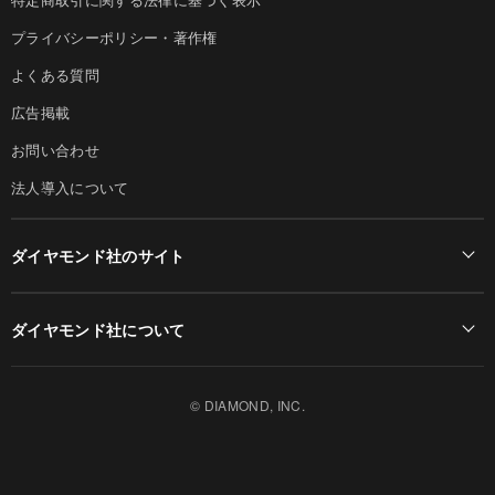
プライバシーポリシー・著作権
よくある質問
広告掲載
お問い合わせ
法人導入について
ダイヤモンド社のサイト
Diamond Online(English)
ダイヤモンド社について
週刊ダイヤモンド
ダイヤモンド社TOP
DIAMONDハーバード・ビジネス・レビュー
© DIAMOND, INC.
会社概要
ダイヤモンドZAi（デジタル版）
採用情報
書籍オンライン