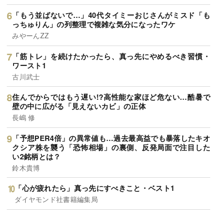
「もう並ばないで…」40代タイミーおじさんがミスド「も
っちゅりん」の列整理で複雑な気分になったワケ
みやーんZZ
「筋トレ」を続けたかったら、真っ先にやめるべき習慣・
ワースト1
古川武士
住んでからではもう遅い!?高性能な家ほど危ない…酷暑で
壁の中に広がる「見えないカビ」の正体
長嶋 修
「予想PER4倍」の異常値も…過去最高益でも暴落したキオ
クシア株を襲う「恐怖相場」の裏側、反発局面で注目した
い2銘柄とは？
鈴木貴博
「心が疲れたら」真っ先にすべきこと・ベスト1
ダイヤモンド社書籍編集局