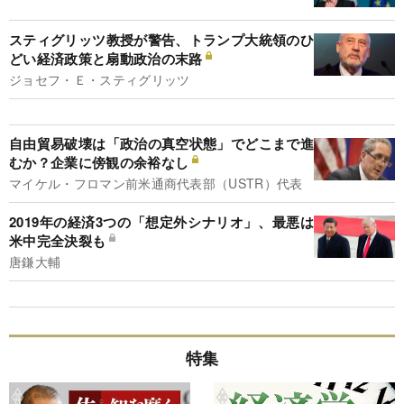
スティグリッツ教授が警告、トランプ大統領のひ
どい経済政策と扇動政治の末路
ジョセフ・Ｅ・スティグリッツ
自由貿易破壊は「政治の真空状態」でどこまで進
むか？企業に傍観の余裕なし
マイケル・フロマン前米通商代表部（USTR）代表
2019年の経済3つの「想定外シナリオ」、最悪は
米中完全決裂も
唐鎌大輔
特集