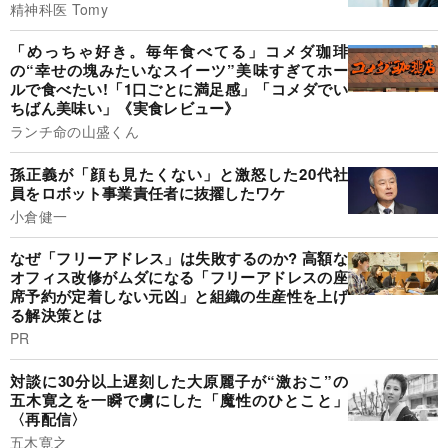
精神科医 Tomy
「めっちゃ好き。毎年食べてる」コメダ珈琲
の“幸せの塊みたいなスイーツ”美味すぎてホー
ルで食べたい!「1口ごとに満足感」「コメダでい
ちばん美味い」《実食レビュー》
ランチ命の山盛くん
孫正義が「顔も見たくない」と激怒した20代社
員をロボット事業責任者に抜擢したワケ
小倉健一
なぜ「フリーアドレス」は失敗するのか? 高額な
オフィス改修がムダになる「フリーアドレスの座
席予約が定着しない元凶」と組織の生産性を上げ
る解決策とは
PR
対談に30分以上遅刻した大原麗子が“激おこ”の
五木寛之を一瞬で虜にした「魔性のひとこと」
〈再配信〉
五木寛之