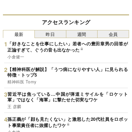
アクセスランキング
最新
昨日
週間
会員
「好きなことを仕事にしたい」若者への豊田章男の回答が
正論すぎて、ぐうの音も出なかった
小倉健一
【精神科医が解説】「うつ病になりやすい人」に見られる
特徴・トップ5
精神科医 Tomy
習近平は焦っている…中国が弾道ミサイルを「ロケット
軍」ではなく「海軍」に撃たせた切実なワケ
王 彦麟
孫正義が「顔も見たくない」と激怒した20代社員をロボッ
ト事業責任者に抜擢したワケ
小倉健一