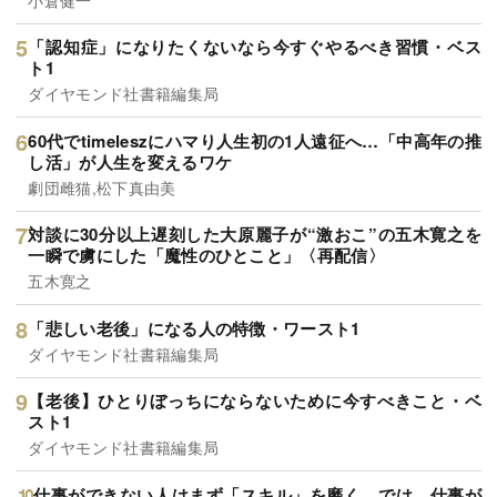
「認知症」になりたくないなら今すぐやるべき習慣・ベス
ト1
ダイヤモンド社書籍編集局
60代でtimeleszにハマり人生初の1人遠征へ…「中高年の推
し活」が人生を変えるワケ
劇団雌猫,松下真由美
対談に30分以上遅刻した大原麗子が“激おこ”の五木寛之を
一瞬で虜にした「魔性のひとこと」〈再配信〉
五木寛之
「悲しい老後」になる人の特徴・ワースト1
ダイヤモンド社書籍編集局
【老後】ひとりぼっちにならないために今すべきこと・ベ
スト1
ダイヤモンド社書籍編集局
仕事ができない人はまず「スキル」を磨く。では、仕事が