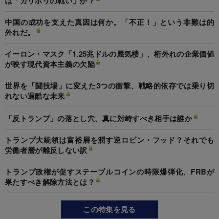
は「ガリポリの戦い」か？
中国の成功を支えた真因は何か。「不正！」という非難は的
外れだ。
イーロン・マスク「1.25兆ドルの蜃気楼」、桁外れの企業価値
が映す現代資本主義の欠陥
世界を「闘技場」に変えた3つの衝撃、戦略的依存では乗り切
れない過酷な未来
「反トランプ」の落とし穴、真に対峙すべき相手は誰か
トランプ大統領は富裕層を潤す逆ロビン・フッド？それでも
労働者層が離反しない訳
トランプ政権が促すステーブルコインの時限爆弾化、FRBが
果たすべき解除方法とは？
この特集を見る