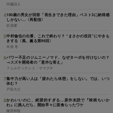
内藤誼人
100歳の男女が回答「長生きできた理由」ベスト3に納得感
しかない…〈再配信〉
折茂肇
中村倫也の出番、これで終わり？ “まさかの役目”にやきも
きする〈風、薫る第96回〉
木俣 冬
パワー不足のジムニーノマド、なぜターボを付けないの？
→スズキ開発者の「意外な答え」
フェルディナント・ヤマグチ
集中力が高い人は「疲れたら休憩」をしない。では、いつ
休む？
戸田大介
かわいいのに、絶望的すぎる…原作未読で『映画ちいか
わ』に挑んだら、開始早々に面食らったワケ
鎌田和歌