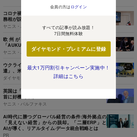
会員の方は
ログイン
コロナ禍の欧州に「連帯」は不要、ギリシャ元財
務相が説く真の分断回避策
ヤニス・バルファキス
すべての記事が読み放題！
7日間無料体験
欧州が米国から屈辱を受け続ける訳、
「AUKUS」騒動の自業自得
ダイヤモンド・プレミアムに登録
ヤニス・バルファキス
ウクライナ停戦の現実解は「欧州停戦監視軍の派
最大1万円割引キャンペーン実施中！
遣」、米ロ交渉に危機感抱く欧州の本気
詳細はこちら
ダイヤモンド編集部,西井泰之
英国は「ブレグジット総選挙」が濃厚、労働党党
首に好機到来か
ヤニス・バルファキス
AI時代に勝つグローバル経営の条件:海外拠点の
「見えない経営」からの脱却。「二層ERP」と
AIが導く、リアルタイム·データ統合戦略とは
PR