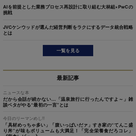
AIを前提とした業務プロセス再設計に取り組む大林組×PwCの
挑戦
JVCケンウッドが選んだ経営判断をラクにするデータ統合戦略
とは
一覧を見る
最新記事
ニュースな本
だから会話が続かない…「温泉旅行に行ったんですよ～」雑
談ベタがやる“最初の一言”とは
今日のリーマンめし!!
「具材めっちゃ多い」「腹いっぱいだァ」すき家の“てんこ盛
り丼”が味もボリュームも大満足！「完全栄養食だろコレ」