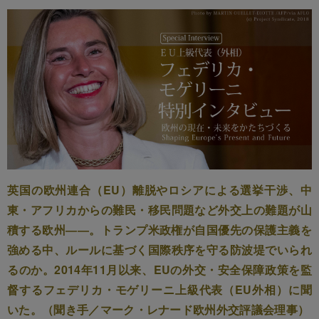
英国の欧州連合（EU）離脱やロシアによる選挙干渉、中
東・アフリカからの難民・移民問題など外交上の難題が山
積する欧州――。トランプ米政権が自国優先の保護主義を
強める中、ルールに基づく国際秩序を守る防波堤でいられ
るのか。2014年11月以来、EUの外交・安全保障政策を監
督するフェデリカ・モゲリーニ上級代表（EU外相）に聞
いた。（聞き手／マーク・レナード欧州外交評議会理事）