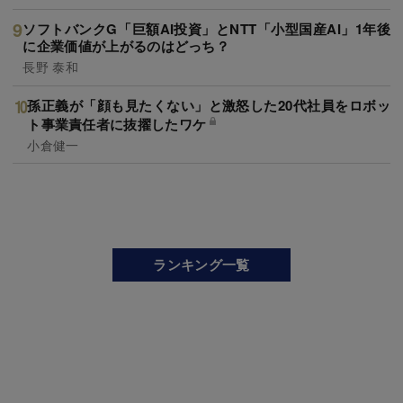
ソフトバンクG「巨額AI投資」とNTT「小型国産AI」1年後
に企業価値が上がるのはどっち？
長野 泰和
孫正義が「顔も見たくない」と激怒した20代社員をロボッ
ト事業責任者に抜擢したワケ
小倉健一
ランキング一覧