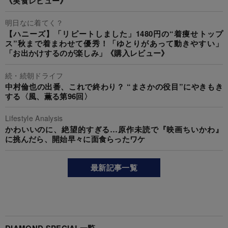
《実食レビュー》
明日なに着てく？
【ハニーズ】「リピートしました」1480円の“着痩せトップ
ス”秋まで着まわせて優秀！「ゆとりがあって動きやすい」
「お出かけするのが楽しみ」《購入レビュー》
続・続朝ドライフ
中村倫也の出番、これで終わり？ “まさかの役目”にやきもき
する〈風、薫る第96回〉
Lifestyle Analysis
かわいいのに、絶望的すぎる…原作未読で『映画ちいかわ』
に挑んだら、開始早々に面食らったワケ
最新記事一覧
DIAMOND SPECIAL一覧