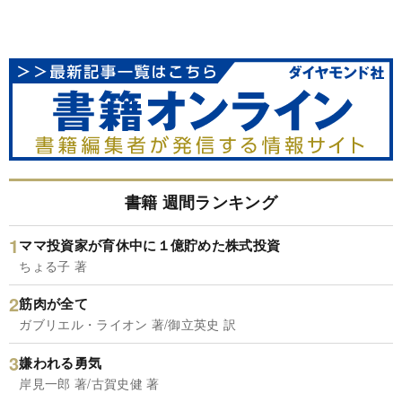
書籍 週間ランキング
ママ投資家が育休中に１億貯めた株式投資
ちょる子 著
筋肉が全て
ガブリエル・ライオン 著/御立英史 訳
嫌われる勇気
岸見一郎 著/古賀史健 著