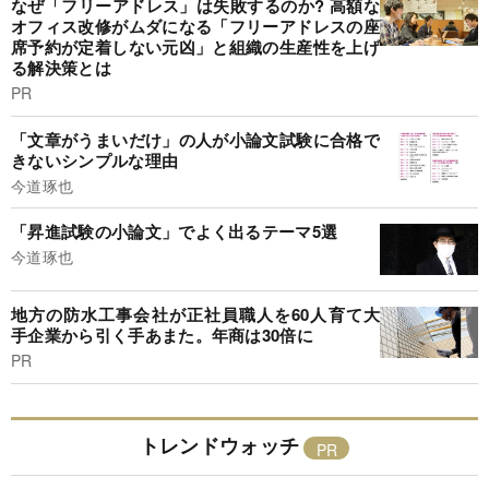
なぜ「フリーアドレス」は失敗するのか? 高額な
オフィス改修がムダになる「フリーアドレスの座
席予約が定着しない元凶」と組織の生産性を上げ
る解決策とは
PR
「文章がうまいだけ」の人が小論文試験に合格で
きないシンプルな理由
今道琢也
「昇進試験の小論文」でよく出るテーマ5選
今道琢也
地方の防水工事会社が正社員職人を60人育て大
手企業から引く手あまた。年商は30倍に
PR
トレンドウォッチ