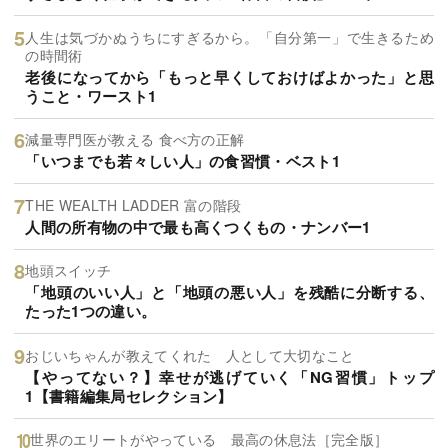
人生は気づかぬうちにすぎるから。「自分第一」で生きるため
の時間術
老後になってから「もっと早くしておけばよかった」と思
うこと・ワースト1
減量専門医が教える 食べ方の正解
「いつまでも若々しい人」の食習慣・ベスト1
THE WEALTH LADDER 富の階段
人間の所有物の中で最も高くつくもの・ナンバー1
地頭スイッチ
「地頭のいい人」と「地頭の悪い人」を残酷に分断する、
たった1つの違い。
おじいちゃんが教えてくれた 人として大切なこと
【やってない？】幸せが逃げていく「NG習慣」トップ
1【書籍編集局セレクション】
世界のエリートがやっている 最高の休息法［完全版］