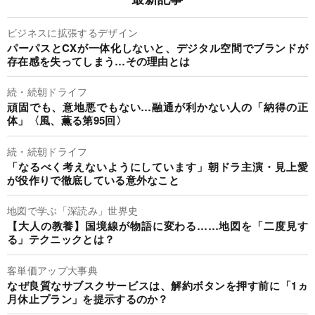
ビジネスに拡張するデザイン
パーパスとCXが一体化しないと、デジタル空間でブランドが
存在感を失ってしまう…その理由とは
続・続朝ドライフ
頑固でも、意地悪でもない…融通が利かない人の「納得の正
体」〈風、薫る第95回〉
続・続朝ドライフ
「なるべく考えないようにしています」朝ドラ主演・見上愛
が役作りで徹底している意外なこと
地図で学ぶ「深読み」世界史
【大人の教養】国境線が物語に変わる……地図を「二度見す
る」テクニックとは？
客単価アップ大事典
なぜ良質なサブスクサービスは、解約ボタンを押す前に「1ヵ
月休止プラン」を提示するのか？