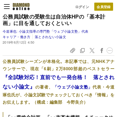
ログイン
公務員試験の受験生は
自治体HPの「基本計
画」に
目を通しておくといい
今道琢也:
小論文指導の専門塾「ウェブ小論文塾」代表
キャリア・働き方
落とされない小論文
2019年6月12日 4:50
公務員試験シーズンが本格化。本記事では、元NHKアナ
ウンサーで、現在「6刷」2万8000部超のベストセラー
『全試験対応！直前でも一発合格！ 落とされ
ない小論文』
の著者、
「ウェブ小論文塾」
代表・今道
琢也氏が、小論文試験でチェックしておくべき「情報」を
お伝えします。（構成：編集部 今野良介）