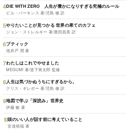
DIE WITH ZERO 人生が豊かになりすぎる究極のルール
ビル・パーキンス 著/児島 修 訳
やりたいことが見つかる 世界の果てのカフェ
ジョン・ストレルキー 著/鹿田昌美 訳
ブティック
池井戸 潤 著
わたしはこれでやせました
MEGUMI 著/道下将太郎 監修
人生は気づかぬうちにすぎるから。
クリス・ギレボー 著/児島 修 訳
地図で学ぶ「深読み」世界史
伊藤 敏 著
頭のいい人が話す前に考えていること
安達裕哉 著