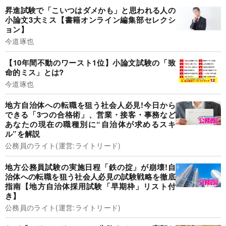
昇進試験で「こいつはダメかも」と思われる人の
小論文3大ミス【書籍オンライン編集部セレクシ
ョン】
今道琢也
【10年間不動のワースト1位】小論文試験の「致
命的ミス」とは?
今道琢也
地方自治体への転職を狙う社会人必見!今日から
できる「3つの合格術」、営業・接客・事務など
あなたの現在の職種別に“自治体が求めるスキ
ル”を解説
公務員のライト(運営:ライトリード)
地方公務員試験の実施日程「鉄の掟」が崩壊!自
治体への転職を狙う社会人必見の試験戦略を徹底
指南【地方自治体採用試験「早期枠」リスト付
き】
公務員のライト(運営:ライトリード)