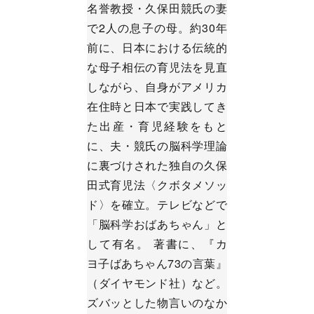
名誉教授・久保田競氏の妻
で2人の息子の母。約30年
前に、日本における伝統的
な母子相伝の育児法を見直
しながら、自身がアメリカ
在住時と日本で実践してき
た出産・育児経験をもと
に、夫・競氏の脳科学理論
に裏づけされた独自の久保
田式育児法〈クボタメソッ
ド〉を確立。テレビなどで
「脳科学おばあちゃん」と
して有名。 著書に、『カ
ヨ子ばあちゃん73の言葉』
（ダイヤモンド社）など。
ズバッとした物言いのなか