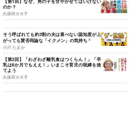
【第1回】なぜ、男の子を甘やかせてはいけない
のか？
久保田カヨ子
そう呼ばれても約3割の夫は喜べない認知度が上
がっても賛否両論な「イクメン」の気持ち
小川 たまか
【第2回】「わざわざ離乳食はつくらん！」「卒
乳は6か月でもええ！」いまこそ育児の呪縛を捨
てよう
久保田カヨ子