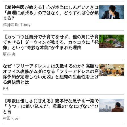
【精神科医が教える】心が本当にしんどいときは
「無理に頑張る」のではなく、どうすれば心が鎮
まる?
精神科医 Tomy
【カッコウは自分で子育てをせず、他の鳥に子育
てさせる】ダーウィンが教える、カッコウに「托
卵」という“奇妙な本能”が生まれた理由
更科功
なぜ「フリーアドレス」は失敗するのか? 高額な
オフィス改修がムダになる「フリーアドレスの座
席予約が定着しない元凶」と組織の生産性を上げ
る解決策とは
PR
【毒親は優しさに甘える】親孝行な息子を一発で
「うつ」に追い込んだ、母親の“なにげない”ひ
と言
村田くみ