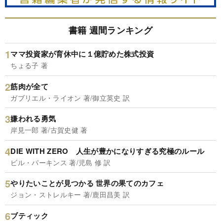
書籍 週間ランキング
ママ投資家が育休中に１億貯めた株式投資
ちょる子 著
筋肉が全て
ガブリエル・ライオン 著/御立英史 訳
嫌われる勇気
岸見一郎 著/古賀史健 著
DIE WITH ZERO 人生が豊かになりすぎる究極のルール
ビル・パーキンス 著/児島 修 訳
やりたいことが見つかる 世界の果てのカフェ
ジョン・ストレルキー 著/鹿田昌美 訳
ブティック