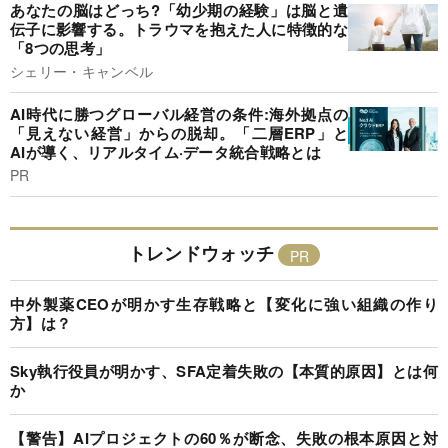
あなたの脳はどっち?「幼少期の経験」は脳と遺
伝子に影響する。トラウマを抱えた人に特徴的な
「8つの思考」
シェリー・キャンベル
AI時代に勝つグローバル経営の条件:海外拠点の
「見えない経営」からの脱却。「二層ERP」と
AIが導く、リアルタイム·データ統合戦略とは
PR
トレンドウォッチ
中外製薬CEOが明かす生存戦略と【変化に強い組織の作り
方】は？
Sky執行役員が明かす、SFA定着失敗の【本質的原因】とは何
か
【警告】AIプロジェクトの60％が断念、失敗の根本原因と対