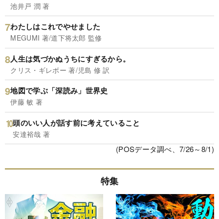
池井戸 潤 著
わたしはこれでやせました
MEGUMI 著/道下将太郎 監修
人生は気づかぬうちにすぎるから。
クリス・ギレボー 著/児島 修 訳
地図で学ぶ「深読み」世界史
伊藤 敏 著
頭のいい人が話す前に考えていること
安達裕哉 著
(POSデータ調べ、7/26～8/1)
特集