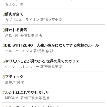
ちょる子 著
筋肉が全て
ガブリエル・ライオン 著/御立英史 訳
嫌われる勇気
岸見一郎 著/古賀史健 著
DIE WITH ZERO 人生が豊かになりすぎる究極のルール
ビル・パーキンス 著/児島 修 訳
やりたいことが見つかる 世界の果てのカフェ
ジョン・ストレルキー 著/鹿田昌美 訳
ブティック
池井戸 潤 著
わたしはこれでやせました
MEGUMI 著/道下将太郎 監修