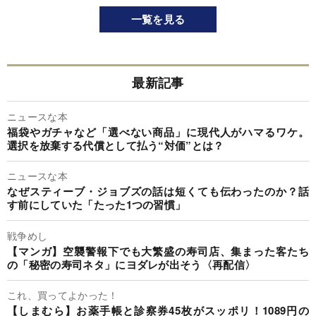
一覧を見る
最新記事
ニュースな本
福袋やガチャなど「選べない商品」に現代人がハマるワケ。
選択を放棄する代償として払う“対価”とは？
ニュースな本
なぜスティーブ・ジョブズの話は短くても伝わったのか？話
す前にしていた「たった1つの習慣」
戦争めし
【マンガ】空襲警報下でも大繁盛の寿司店、集まった客たち
の「秘密の寿司ネタ」にヨダレが出そう〈再配信〉
これ、買ってよかった！
【しまむら】お薬手帳と診察券45枚がスッポリ！1089円の