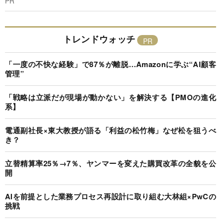
PR
トレンドウォッチ
「一度の不快な経験」で87％が離脱…Amazonに学ぶ“AI顧客
管理”
「戦略は立派だが現場が動かない」を解決する【PMOの進化
系】
電通副社長×東大教授が語る「利益の松竹梅」なぜ松を狙うべ
き？
立替精算率25％→7％、ヤンマーを変えた購買改革の全貌を公
開
AIを前提とした業務プロセス再設計に取り組む大林組×PwCの
挑戦