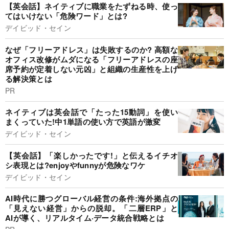
【英会話】ネイティブに職業をたずねる時、使っ
てはいけない「危険ワード」とは?
デイビッド・セイン
なぜ「フリーアドレス」は失敗するのか? 高額な
オフィス改修がムダになる「フリーアドレスの座
席予約が定着しない元凶」と組織の生産性を上げ
る解決策とは
PR
ネイティブは英会話で「たった15動詞」を使い
まくっていた!中1単語の使い方で英語が激変
デイビッド・セイン
【英会話】「楽しかったです!」と伝えるイチオ
シ表現とは?enjoyやfunnyが危険なワケ
デイビッド・セイン
AI時代に勝つグローバル経営の条件:海外拠点の
「見えない経営」からの脱却。「二層ERP」と
AIが導く、リアルタイム·データ統合戦略とは