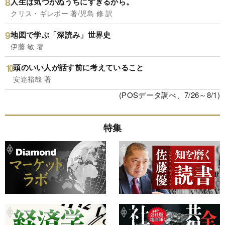
人生は気づかぬうちにすぎるから。
クリス・ギレボー 著/児島 修 訳
地図で学ぶ「深読み」世界史
伊藤 敏 著
頭のいい人が話す前に考えていること
安達裕哉 著
(POSデータ調べ、7/26～8/1)
特集