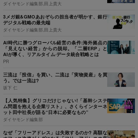
ダイヤモンド編集部,田上貴大
3メガ銀&GMOあおぞらの担当者が明かす、銀行
デジタル戦略の最先端
ダイヤモンド編集部,田上貴大
AI時代に勝つグローバル経営の条件:海外拠点の
「見えない経営」からの脱却。「二層ERP」と
AIが導く、リアルタイム·データ統合戦略とは
PR
三流は「投信」を買い、二流は「実物資産」を買
う。では一流は?
坂下 仁
【人気特集】グリコだけじゃない!「基幹システ
ム問題を抱える企業リスト」、さくらインターネ
ット田中社長が語る“日本に必要なもの”
ダイヤモンド編集部
なぜ「フリーアドレス」は失敗するのか? 高額な