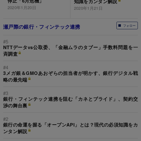
停止「6月危機」
知識をカンタン解説
2020年1月20日
2020年1月21日
瀬戸際の銀行・フィンテック連携
フォロー
#5
NTTデータvs公取委、「金融ムラのタブー」手数料問題を一
斉調査
#4
3メガ銀＆GMOあおぞらの担当者が明かす、銀行デジタル戦
略の最先端
#3
銀行・フィンテック連携を阻む「カネとプライド」、契約交
渉の舞台裏
#2
銀行の命運を握る「オープンAPI」とは？現代の必須知識をカ
ンタン解説