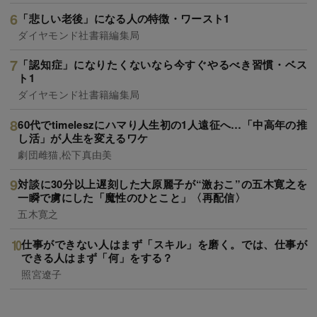
「悲しい老後」になる人の特徴・ワースト1
ダイヤモンド社書籍編集局
「認知症」になりたくないなら今すぐやるべき習慣・ベス
ト1
ダイヤモンド社書籍編集局
60代でtimeleszにハマり人生初の1人遠征へ…「中高年の推
し活」が人生を変えるワケ
劇団雌猫,松下真由美
対談に30分以上遅刻した大原麗子が“激おこ”の五木寛之を
一瞬で虜にした「魔性のひとこと」〈再配信〉
五木寛之
仕事ができない人はまず「スキル」を磨く。では、仕事が
できる人はまず「何」をする？
照宮遼子