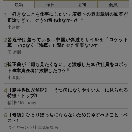
最新
昨日
週間
会員
「好きなことを仕事にしたい」若者への豊田章男の回答が
正論すぎて、ぐうの音も出なかった
小倉健一
習近平は焦っている…中国が弾道ミサイルを「ロケット
軍」ではなく「海軍」に撃たせた切実なワケ
王 彦麟
孫正義が「顔も見たくない」と激怒した20代社員をロボッ
ト事業責任者に抜擢したワケ
小倉健一
【精神科医が解説】「うつ病になりやすい人」に見られる
特徴・トップ5
精神科医 Tomy
【老後】ひとりぼっちにならないために今すべきこと・ベ
スト1
ダイヤモンド社書籍編集局