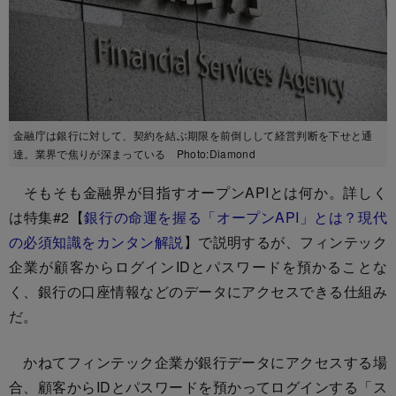
金融庁は銀行に対して、契約を結ぶ期限を前倒しして経営判断を下せと通
達。業界で焦りが深まっている Photo:Diamond
そもそも金融界が目指すオープンAPIとは何か。詳しく
は特集#2【
銀行の命運を握る「オープンAPI」とは？現代
の必須知識をカンタン解説
】で説明するが、フィンテック
企業が顧客からログインIDとパスワードを預かることな
く、銀行の口座情報などのデータにアクセスできる仕組み
だ。
かねてフィンテック企業が銀行データにアクセスする場
合、顧客からIDとパスワードを預かってログインする「ス