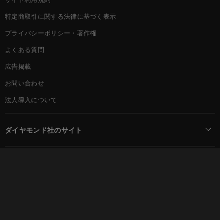
特定商取引に関する法律に基づく表示
プライバシーポリシー・著作権
よくある質問
広告掲載
お問い合わせ
法人導入について
ダイヤモンド社のサイト
Diamond Online(English)
ダイヤモンド社について
週刊ダイヤモンド
ダイヤモンド社TOP
DIAMONDハーバード・ビジネス・レビュー
© DIAMOND, INC.
会社概要
ダイヤモンドZAi（デジタル版）