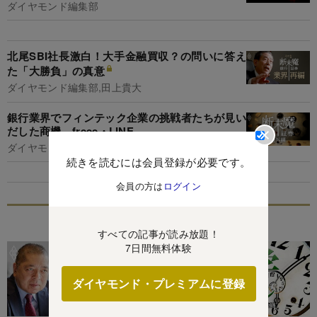
ダイヤモンド編集部
北尾SBI社長激白！大手金融買収？の問いに答え
た「大勝負」の真意
ダイヤモンド編集部,田上貴大
銀行業界でフィンテック企業の挑戦者たちが見い
だした商機、freee・LINE…
ダイヤモンド編集部,清水理裕
続きを読むには会員登録が必要です。
会員の方は
ログイン
特集
すべての記事が読み放題！
7日間無料体験
ダイヤモンド・プレミアムに登録