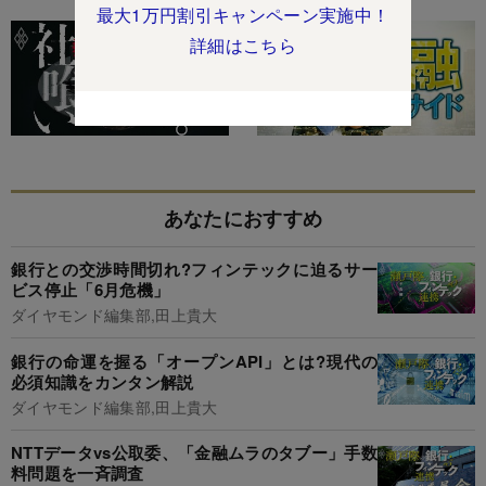
最大1万円割引キャンペーン実施中！
詳細はこちら
あなたにおすすめ
銀行との交渉時間切れ?フィンテックに迫るサー
ビス停止「6月危機」
ダイヤモンド編集部,田上貴大
銀行の命運を握る「オープンAPI」とは?現代の
必須知識をカンタン解説
ダイヤモンド編集部,田上貴大
NTTデータvs公取委、「金融ムラのタブー」手数
料問題を一斉調査