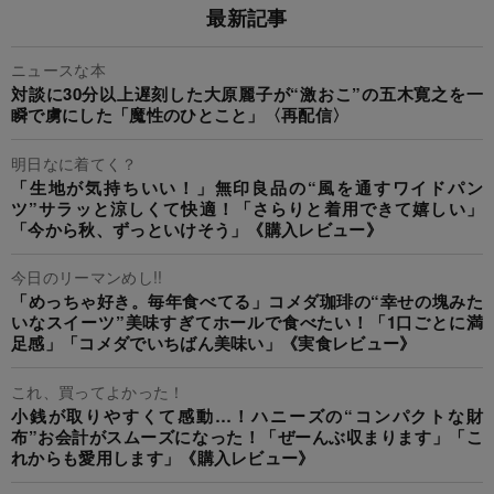
最新記事
ニュースな本
対談に30分以上遅刻した大原麗子が“激おこ”の五木寛之を一
瞬で虜にした「魔性のひとこと」〈再配信〉
明日なに着てく？
「生地が気持ちいい！」無印良品の“風を通すワイドパン
ツ”サラッと涼しくて快適！「さらりと着用できて嬉しい」
「今から秋、ずっといけそう」《購入レビュー》
今日のリーマンめし!!
「めっちゃ好き。毎年食べてる」コメダ珈琲の“幸せの塊みた
いなスイーツ”美味すぎてホールで食べたい！「1口ごとに満
足感」「コメダでいちばん美味い」《実食レビュー》
これ、買ってよかった！
小銭が取りやすくて感動…！ハニーズの“コンパクトな財
布”お会計がスムーズになった！「ぜーんぶ収まります」「こ
れからも愛用します」《購入レビュー》