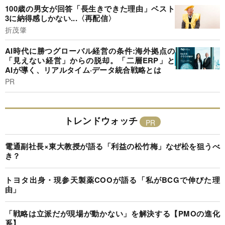
100歳の男女が回答「長生きできた理由」ベスト
3に納得感しかない...〈再配信〉
折茂肇
AI時代に勝つグローバル経営の条件:海外拠点の
「見えない経営」からの脱却。「二層ERP」と
AIが導く、リアルタイム·データ統合戦略とは
PR
トレンドウォッチ
電通副社長×東大教授が語る「利益の松竹梅」なぜ松を狙うべ
き？
トヨタ出身・現参天製薬COOが語る「私がBCGで伸びた理
由」
「戦略は立派だが現場が動かない」を解決する【PMOの進化
系】