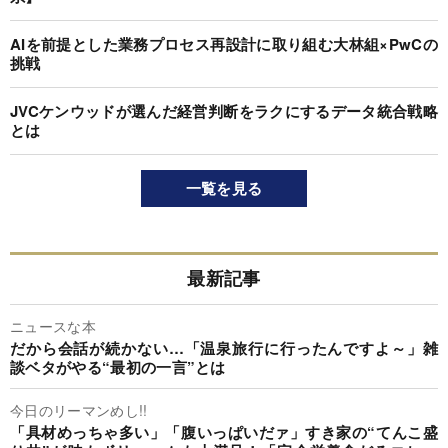
AIを前提とした業務プロセス再設計に取り組む大林組×PwCの
挑戦
JVCケンウッドが選んだ経営判断をラクにするデータ統合戦略
とは
一覧を見る
最新記事
ニュースな本
だから会話が続かない…「温泉旅行に行ったんですよ～」雑
談ベタがやる“最初の一言”とは
今日のリーマンめし!!
「具材めっちゃ多い」「腹いっぱいだァ」すき家の“てんこ盛