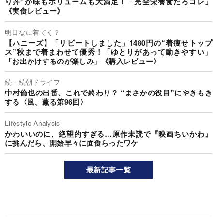
り丼”が味もボリュームも大満足！「完全栄養食だろコレ」
《実食レビュー》
明日なに着てく？
【ハニーズ】「リピートしました」1480円の“着痩せトップ
ス”秋まで着まわせて優秀！「ゆとりがあって動きやすい」
「お出かけするのが楽しみ」《購入レビュー》
続・続朝ドライフ
中村倫也の出番、これで終わり？ “まさかの役目”にやきもき
する〈風、薫る第96回〉
Lifestyle Analysis
かわいいのに、絶望的すぎる…原作未読で『映画ちいかわ』
に挑んだら、開始早々に面食らったワケ
最新記事一覧