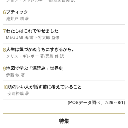
ブティック
池井戸 潤 著
わたしはこれでやせました
MEGUMI 著/道下将太郎 監修
人生は気づかぬうちにすぎるから。
クリス・ギレボー 著/児島 修 訳
地図で学ぶ「深読み」世界史
伊藤 敏 著
頭のいい人が話す前に考えていること
安達裕哉 著
(POSデータ調べ、7/26～8/1)
特集