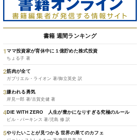
書籍 週間ランキング
ママ投資家が育休中に１億貯めた株式投資
ちょる子 著
筋肉が全て
ガブリエル・ライオン 著/御立英史 訳
嫌われる勇気
岸見一郎 著/古賀史健 著
DIE WITH ZERO 人生が豊かになりすぎる究極のルール
ビル・パーキンス 著/児島 修 訳
やりたいことが見つかる 世界の果てのカフェ
ジョン・ストレルキー 著/鹿田昌美 訳