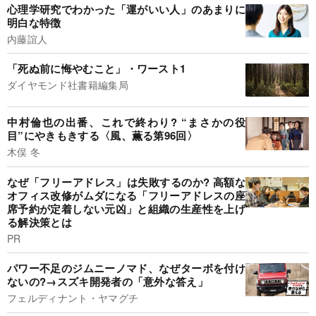
心理学研究でわかった「運がいい人」のあまりに
明白な特徴
内藤誼人
「死ぬ前に悔やむこと」・ワースト1
ダイヤモンド社書籍編集局
中村倫也の出番、これで終わり? “まさかの役
目”にやきもきする〈風、薫る第96回〉
木俣 冬
なぜ「フリーアドレス」は失敗するのか? 高額な
オフィス改修がムダになる「フリーアドレスの座
席予約が定着しない元凶」と組織の生産性を上げ
る解決策とは
PR
パワー不足のジムニーノマド、なぜターボを付け
ないの?→スズキ開発者の「意外な答え」
フェルディナント・ヤマグチ