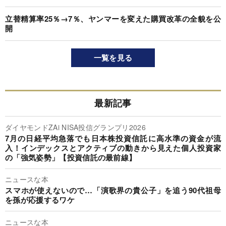
立替精算率25％→7％、ヤンマーを変えた購買改革の全貌を公
開
一覧を見る
最新記事
ダイヤモンドZAi NISA投信グランプリ2026
7月の日経平均急落でも日本株投資信託に高水準の資金が流
入！インデックスとアクティブの動きから見えた個人投資家
の「強気姿勢」【投資信託の最前線】
ニュースな本
スマホが使えないので…「演歌界の貴公子」を追う90代祖母
を孫が応援するワケ
ニュースな本