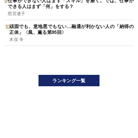
仕事ができない人はまず「スキル」を磨く。では、仕事が
できる人はまず「何」をする？
照宮遼子
頑固でも、意地悪でもない…融通が利かない人の「納得の
正体」〈風、薫る第95回〉
木俣 冬
ランキング一覧