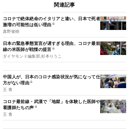
関連記事
コロナで絶体絶命のイタリアと違い、日本で死者
激増の可能性は低い理由
真野俊樹
日本の緊急事態宣言が遅すぎる理由、コロナ最前
線の米医師が戦慄の提言
ダイヤモンド編集部,杉本りうこ
中国人が、日本のコロナ感染状況が気になって仕
方がない理由
王 青
コロナ最前線・武漢で「地獄」を体験した医師や
看護師たちの声
王 青