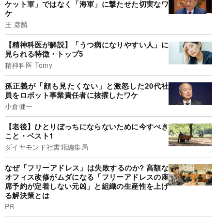
ケット軍」ではなく「海軍」に撃たせた切実なワ
ケ
王 彦麟
【精神科医が解説】「うつ病になりやすい人」に
見られる特徴・トップ5
精神科医 Tomy
孫正義が「顔も見たくない」と激怒した20代社
員をロボット事業責任者に抜擢したワケ
小倉健一
【老後】ひとりぼっちにならないために今すべき
こと・ベスト1
ダイヤモンド社書籍編集局
なぜ「フリーアドレス」は失敗するのか? 高額な
オフィス改修がムダになる「フリーアドレスの座
席予約が定着しない元凶」と組織の生産性を上げ
る解決策とは
PR