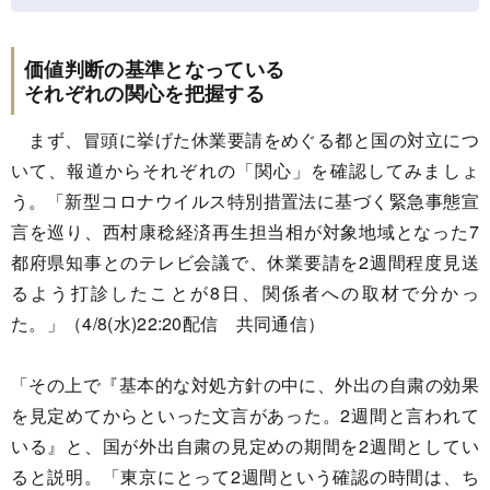
価値判断の基準となっている
それぞれの関心を把握する
まず、冒頭に挙げた休業要請をめぐる都と国の対立につ
いて、報道からそれぞれの「関心」を確認してみましょ
う。「新型コロナウイルス特別措置法に基づく緊急事態宣
言を巡り、西村康稔経済再生担当相が対象地域となった7
都府県知事とのテレビ会議で、休業要請を2週間程度見送
るよう打診したことが8日、関係者への取材で分かっ
た。」（4/8(水)22:20配信 共同通信）
「その上で『基本的な対処方針の中に、外出の自粛の効果
を見定めてからといった文言があった。2週間と言われて
いる』と、国が外出自粛の見定めの期間を2週間としてい
ると説明。「東京にとって2週間という確認の時間は、ち