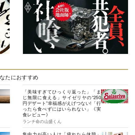
なたにおすすめ
「美味すぎてひっくり返った」「ま
じ無限に食える」サイゼリヤの“250
円デザート”幸福感がえげつない!「行
ったら食べずにはいられない」《実
食レビュー》
ランチ命の山盛くん
集中力が高い人は「疲れたら休憩」