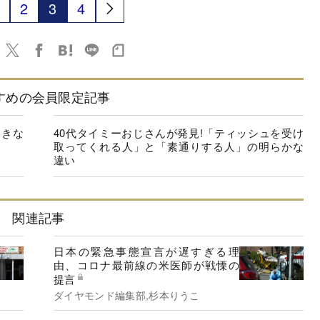
2
3
4
すめの会員限定記事
起きな
40代タイミーおじさんが発見!「ティッシュを受け
取ってくれる人」と「素通りする人」の明らかな
違い
関連記事
日本の緊急事態宣言が遅すぎる理
由、コロナ最前線の米医師が戦慄の
提言
ダイヤモンド編集部,杉本りうこ