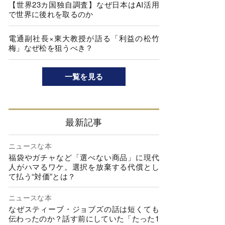
【世界23カ国独自調査】なぜ日本はAI活用
で世界に後れを取るのか
電通副社長×東大教授が語る「利益の松竹
梅」なぜ松を狙うべき？
一覧を見る
最新記事
ニュースな本
福袋やガチャなど「選べない商品」に現代
人がハマるワケ。選択を放棄する代償とし
て払う“対価”とは？
ニュースな本
なぜスティーブ・ジョブズの話は短くても
伝わったのか？話す前にしていた「たった1