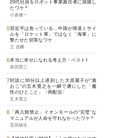
20代社員をロボット事業責任者に抜擢し
たワケ
小倉健一
習近平は焦っている…中国が弾道ミサイ
ルを「ロケット軍」ではなく「海軍」に
撃たせた切実なワケ
王 彦麟
本当に幸せになれる考え方・ベスト1
柴田賢三
対談に30分以上遅刻した大原麗子が“激
おこ”の五木寛之を一瞬で虜にした「魔
性のひとこと」〈再配信〉
五木寛之
「再入館禁止」イオンモールの“完璧”な
マニュアルが人命を守れなかったワケ
窪田順生