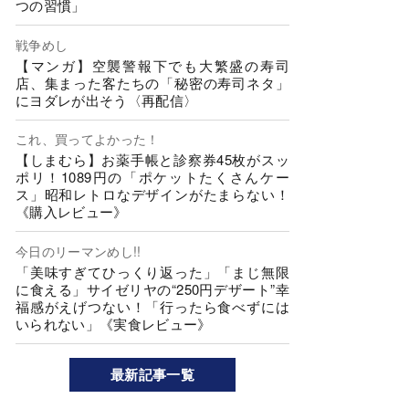
つの習慣」
戦争めし
【マンガ】空襲警報下でも大繁盛の寿司
店、集まった客たちの「秘密の寿司ネタ」
にヨダレが出そう〈再配信〉
これ、買ってよかった！
【しまむら】お薬手帳と診察券45枚がスッ
ポリ！1089円の「ポケットたくさんケー
ス」昭和レトロなデザインがたまらない！
《購入レビュー》
今日のリーマンめし!!
「美味すぎてひっくり返った」「まじ無限
に食える」サイゼリヤの“250円デザート”幸
福感がえげつない！「行ったら食べずには
いられない」《実食レビュー》
最新記事一覧