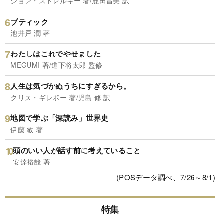
ジョン・ストレルキー 著/鹿田昌美 訳
ブティック
池井戸 潤 著
わたしはこれでやせました
MEGUMI 著/道下将太郎 監修
人生は気づかぬうちにすぎるから。
クリス・ギレボー 著/児島 修 訳
地図で学ぶ「深読み」世界史
伊藤 敏 著
頭のいい人が話す前に考えていること
安達裕哉 著
(POSデータ調べ、7/26～8/1)
特集