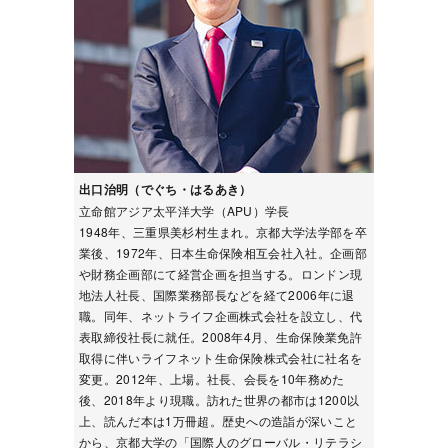
出口治明（でぐち・はるあき）
立命館アジア太平洋大学（APU）学長
1948年、三重県美杉村生まれ。京都大学法学部を卒
業後、1972年、日本生命保険相互会社入社。企画部
や財務企画部にて経営企画を担当する。ロンドン現
地法人社長、国際業務部長などを経て2006年に退
職。同年、ネットライフ企画株式会社を設立し、代
表取締役社長に就任。2008年4月、生命保険業免許
取得に伴いライフネット生命保険株式会社に社名を
変更。2012年、上場。社長、会長を10年務めた
後、2018年より現職。訪れた世界の都市は1200以
上、読んだ本は1万冊超。歴史への造詣が深いこと
から、京都大学の「国際人のグローバル・リテラシ