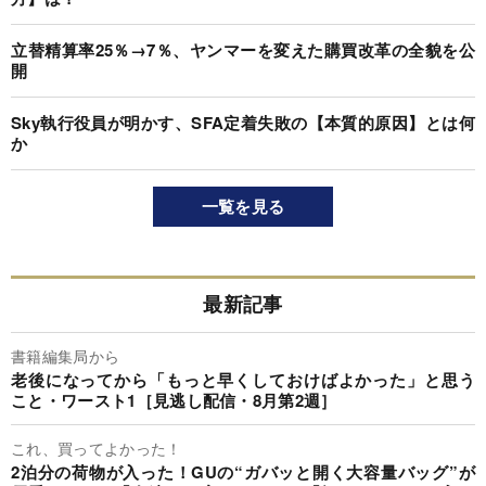
立替精算率25％→7％、ヤンマーを変えた購買改革の全貌を公
開
Sky執行役員が明かす、SFA定着失敗の【本質的原因】とは何
か
一覧を見る
最新記事
書籍編集局から
老後になってから「もっと早くしておけばよかった」と思う
こと・ワースト1［見逃し配信・8月第2週］
これ、買ってよかった！
2泊分の荷物が入った！GUの“ガバッと開く大容量バッグ”が