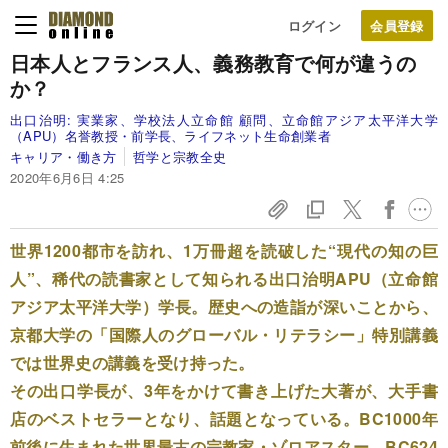
ログイン
日本人とフランス人、
義務教育で
何が違うの
か？
出口治明:
実業家、学校法人立命館 顧問、立命館アジア太平洋大学
（APU）名誉教授・前学長、ライフネット生命創業者
キャリア・働き方
哲学と宗教全史
2020年6月6日 4:25
世界1200都市を訪れ、1万冊超を読破した“現代の知の巨
人”、稀代の読書家として知られる出口治明APU（立命館
アジア太平洋大学）学長。歴史への造詣が深いことから、
京都大学の「国際人のグローバル・リテラシー」特別講義
では世界史の講義を受け持った。
その出口学長が、3年をかけて書き上げた大著が、大手書
店のベストセラーとなり、話題となっている。BC1000年
前後に生まれた世界最古の宗教家・ゾロアスター、BC624