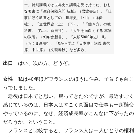
ー」特別講義では世界史の講義を受け持った。おも
な著書に『生命保険入門 新版』（岩波書店）、『仕
事に効く教養としての「世界史」I・II』（祥伝
社）、『全世界史（上）（下）』『「働き方」の教
科書』（以上、新潮社）、『人生を面白くする 本物
の教養』（幻冬舎新書）、『人類5000年史I・II』
（ちくま新書）、『0から学ぶ「日本史」講義 古代
篇、中世篇』（文藝春秋）など多数。
出口
はい、次の方、どうぞ。
女性
私は40年ほどフランスのほうに住み、子育ても向こ
うでしました。
老後は日本でと思い、戻ってきたのですが、最近すごく
感じているのは、日本人はすごく真面目で仕事も一所懸命
やっているのに、なぜ、経済成長率がこんなに下がったの
だろうか、ということ。
フランスと比較すると、フランス人は一人ひとりの権利