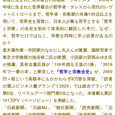
年頃に生まれた世界最古の哲学者・タレスから現代のレヴ
ィ＝ストロースまで、哲学者・宗教家の肖像100点以上を
用いて、世界史を背骨に、日本人が最も苦手とする「哲学
と宗教」の全史を初めて体系的に解説した本だ。なぜ、
今、哲学だけではなく、宗教を同時に学ぶ必要があるの
か？
直木賞作家・作詞家のなかにし礼さんが激賞、脳研究者で
東京大学教授の池谷裕二氏が絶賛、小説家の宮部みゆき氏
が推薦、某有名書店員が「100年残る王道の1冊」「2019
年で一番の本」と断言した
『哲学と宗教全史』
が、2400
円＋税という高額本にもかかわらず8万部を突破。「読者
が選ぶビジネス書グランプリ2020」では総合グランプリ
第6位、リベラルアーツ部門第2位となった。本連載も累計
101万PV（ページビュー）を突破した。
「日経新聞」「日経MJ」「朝日新聞」「読売新聞」「北
海道新聞」「中国新聞」「京都新聞」「神戸新聞」「中日