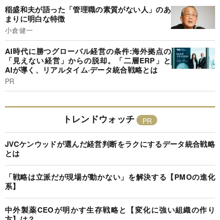
稲盛和夫が語った「管理職の素質がない人」のあ
まりに明白な特徴
小倉健一
AI時代に勝つグローバル経営の条件:海外拠点の
「見えない経営」からの脱却。「二層ERP」と
AIが導く、リアルタイム·データ統合戦略とは
PR
トレンドウォッチ
JVCケンウッドが選んだ経営判断をラクにするデータ統合戦略
とは
「戦略は立派だが現場が動かない」を解決する【PMOの進化
系】
中外製薬CEOが明かす生存戦略と【変化に強い組織の作り
方】は？