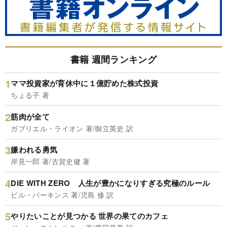
書籍 週間ランキング
ママ投資家が育休中に１億貯めた株式投資
ちょる子 著
筋肉が全て
ガブリエル・ライオン 著/御立英史 訳
嫌われる勇気
岸見一郎 著/古賀史健 著
DIE WITH ZERO 人生が豊かになりすぎる究極のルール
ビル・パーキンス 著/児島 修 訳
やりたいことが見つかる 世界の果てのカフェ