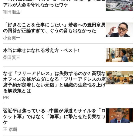
アルが人命を守れなかったワケ
窪田順生
「好きなことを仕事にしたい」若者への豊田章男
の回答が正論すぎて、ぐうの音も出なかった
小倉健一
本当に幸せになれる考え方・ベスト1
柴田賢三
なぜ「フリーアドレス」は失敗するのか? 高額な
オフィス改修がムダになる「フリーアドレスの座
席予約が定着しない元凶」と組織の生産性を上げ
る解決策とは
PR
習近平は焦っている...中国が弾道ミサイルを「ロ
ケット軍」ではなく「海軍」に撃たせた切実なワ
ケ
王 彦麟