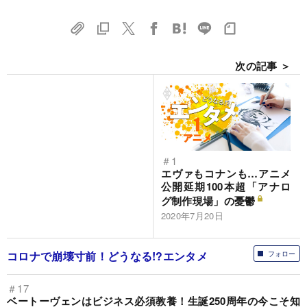
次の記事 ＞
＃1
エヴァもコナンも…アニメ
公開延期100本超「アナロ
グ制作現場」の憂鬱
2020年7月20日
コロナで崩壊寸前！どうなる!?エンタメ
フォロー
＃17
ベートーヴェンはビジネス必須教養！生誕250周年の今こそ知