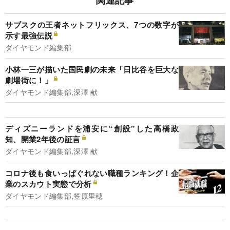
関連記事
サブスクの王者ネットフリックス、7つの数字が
示す最強伝説
ダイヤモンド編集部
小林一三が描いた国民劇の未来「日比谷を巨大な
劇場街に！」
ダイヤモンド編集部,深澤 献
ディズニーランドを浦安に“創設”した高橋政
知、開業2年後の証言
ダイヤモンド編集部,深澤 献
コロナ後も食いっぱぐれない職種ランキング！企
業のスカウト実態で分析
ダイヤモンド編集部,笠原里穂