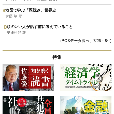
地図で学ぶ「深読み」世界史
伊藤 敏 著
頭のいい人が話す前に考えていること
安達裕哉 著
(POSデータ調べ、7/26～8/1)
特集