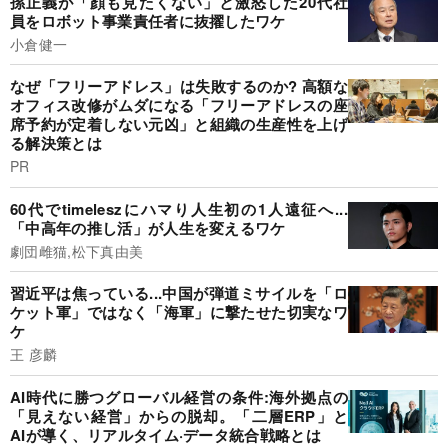
孫正義が「顔も見たくない」と激怒した20代社
員をロボット事業責任者に抜擢したワケ
小倉健一
なぜ「フリーアドレス」は失敗するのか? 高額な
オフィス改修がムダになる「フリーアドレスの座
席予約が定着しない元凶」と組織の生産性を上げ
る解決策とは
PR
60代でtimeleszにハマり人生初の1人遠征へ...
「中高年の推し活」が人生を変えるワケ
劇団雌猫,松下真由美
習近平は焦っている...中国が弾道ミサイルを「ロ
ケット軍」ではなく「海軍」に撃たせた切実なワ
ケ
王 彦麟
AI時代に勝つグローバル経営の条件:海外拠点の
「見えない経営」からの脱却。「二層ERP」と
AIが導く、リアルタイム·データ統合戦略とは