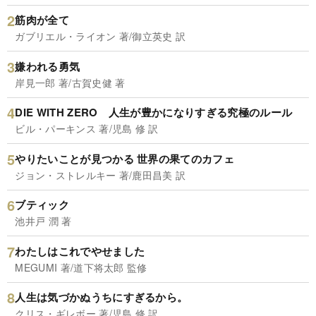
筋肉が全て
ガブリエル・ライオン 著/御立英史 訳
嫌われる勇気
岸見一郎 著/古賀史健 著
DIE WITH ZERO 人生が豊かになりすぎる究極のルール
ビル・パーキンス 著/児島 修 訳
やりたいことが見つかる 世界の果てのカフェ
ジョン・ストレルキー 著/鹿田昌美 訳
ブティック
池井戸 潤 著
わたしはこれでやせました
MEGUMI 著/道下将太郎 監修
人生は気づかぬうちにすぎるから。
クリス・ギレボー 著/児島 修 訳