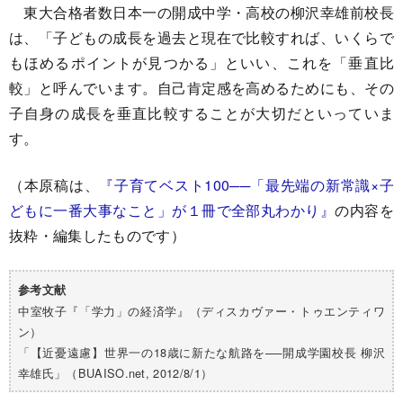
東大合格者数日本一の開成中学・高校の柳沢幸雄前校長
は、「子どもの成長を過去と現在で比較すれば、いくらで
もほめるポイントが見つかる」といい、これを「垂直比
較」と呼んでいます。自己肯定感を高めるためにも、その
子自身の成長を垂直比較することが大切だといっていま
す。
（本原稿は、
『子育てベスト100──「最先端の新常識×子
どもに一番大事なこと」が１冊で全部丸わかり』
の内容を
抜粋・編集したものです）
参考文献
中室牧子『「学力」の経済学』（ディスカヴァー・トゥエンティワ
ン）
「【近憂遠慮】世界一の18歳に新たな航路を──開成学園校長 柳沢
幸雄氏」（BUAISO.net, 2012/8/1）