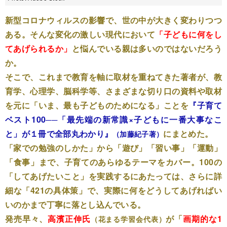
新型コロナウィルスの影響で、世の中が大きく変わりつつ
ある。そんな変化の激しい現代において
「子どもに何をし
てあげられるか」
と悩んでいる親は多いのではないだろう
か。
そこで、これまで教育を軸に取材を重ねてきた著者が、教
育学、心理学、脳科学等、さまざまな切り口の資料や取材
を元に「いま、最も子どものためになる」ことを
『子育て
ベスト100──「最先端の新常識×子どもに一番大事なこ
と」が１冊で全部丸わかり』
にまとめた。
（加藤紀子著）
「家での勉強のしかた」から「遊び」「習い事」「運動」
「食事」まで、子育てのあらゆるテーマをカバー。100の
「してあげたいこと」を実践するにあたっては、さらに詳
細な「421の具体策」で、実際に何をどうしてあげればい
いのかまで丁寧に落とし込んでいる。
発売早々、
高濱正伸氏
が「
画期的な1
（花まる学習会代表）