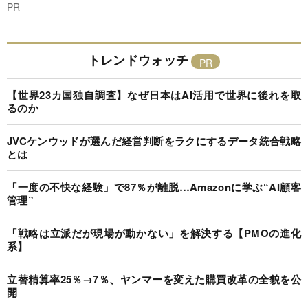
PR
トレンドウォッチ
【世界23カ国独自調査】なぜ日本はAI活用で世界に後れを取
るのか
JVCケンウッドが選んだ経営判断をラクにするデータ統合戦略
とは
「一度の不快な経験」で87％が離脱…Amazonに学ぶ“AI顧客
管理”
「戦略は立派だが現場が動かない」を解決する【PMOの進化
系】
立替精算率25％→7％、ヤンマーを変えた購買改革の全貌を公
開