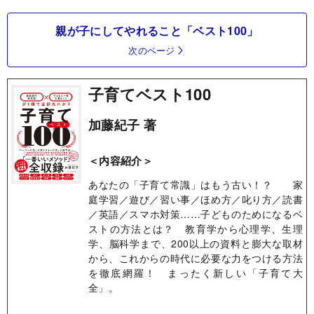
親が子にしてやれること「ベスト100」
次のページ
子育てベスト100
加藤紀子 著
＜内容紹介＞
あなたの「子育て常識」はもう古い！？ 家
庭学習／遊び／習い事／ほめ方／叱り方／読書
／英語／スマホ対策……子どものためになるベ
ストの方法とは？ 教育学から心理学、生理
学、脳科学まで、200以上の資料と膨大な取材
から、これからの時代に必要な力をつける方法
を徹底網羅！ まったく新しい「子育て大
全」。