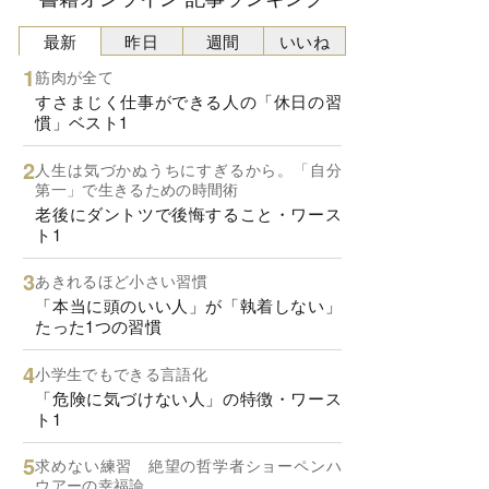
最新
昨日
週間
いいね
筋肉が全て
すさまじく仕事ができる人の「休日の習
慣」ベスト1
人生は気づかぬうちにすぎるから。「自分
第一」で生きるための時間術
老後にダントツで後悔すること・ワース
ト1
あきれるほど小さい習慣
「本当に頭のいい人」が「執着しない」
たった1つの習慣
小学生でもできる言語化
「危険に気づけない人」の特徴・ワース
ト1
求めない練習 絶望の哲学者ショーペンハ
ウアーの幸福論