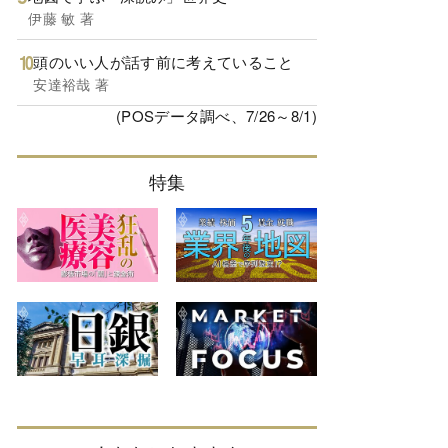
伊藤 敏 著
頭のいい人が話す前に考えていること
安達裕哉 著
(POSデータ調べ、7/26～8/1)
特集