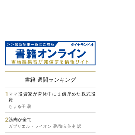
書籍 週間ランキング
ママ投資家が育休中に１億貯めた株式投
資
ちょる子 著
筋肉が全て
ガブリエル・ライオン 著/御立英史 訳