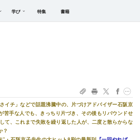
学び
特集
書籍
あさイチ」などで話題沸騰中の、片づけアドバイザー石阪京
が苦手な人でも、きっちり片づき、その後もリバウンドせ
うして、これまで失敗を繰り返した人が、二度と散らからな
か？
寺”・石阪京子先生の大ヒット8刷の最新刊
『一回やれば、