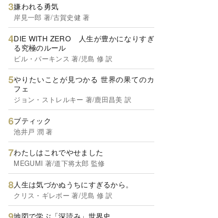
嫌われる勇気
岸見一郎 著/古賀史健 著
DIE WITH ZERO 人生が豊かになりすぎ
る究極のルール
ビル・パーキンス 著/児島 修 訳
やりたいことが見つかる 世界の果てのカ
フェ
ジョン・ストレルキー 著/鹿田昌美 訳
ブティック
池井戸 潤 著
わたしはこれでやせました
MEGUMI 著/道下将太郎 監修
人生は気づかぬうちにすぎるから。
クリス・ギレボー 著/児島 修 訳
地図で学ぶ「深読み」世界史