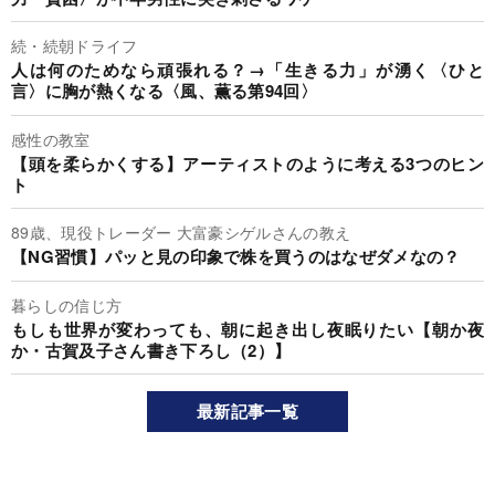
続・続朝ドライフ
人は何のためなら頑張れる？→「生きる力」が湧く〈ひと
言〉に胸が熱くなる〈風、薫る第94回〉
感性の教室
【頭を柔らかくする】アーティストのように考える3つのヒン
ト
89歳、現役トレーダー 大富豪シゲルさんの教え
【NG習慣】パッと見の印象で株を買うのはなぜダメなの？
暮らしの信じ方
もしも世界が変わっても、朝に起き出し夜眠りたい【朝か夜
か・古賀及子さん書き下ろし（2）】
最新記事一覧