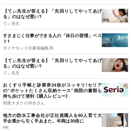
【てぃ先生が答える】「先回りしてやってあげ
る」のはなぜ悪い?
てぃ先生
すさまじく仕事ができる人の「休日の習慣」ベス
ト1
ダイヤモンド社書籍編集局
【てぃ先生が答える】「先回りしてやってあげ
る」のはなぜ悪い?
てぃ先生
おくすり手帳と診察券24枚がスッキリ!セリア
の“ポケットたくさん収納ケース”病院の書類も
持ち歩けて便利《購入レビュー》
雑貨オタクの河合さん
地方の防水工事会社が正社員職人を60人育て大
手企業から引く手あまた。年商は30倍に
PR