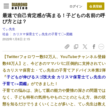
ログイン
最速で自己肯定感が高まる！
子どもの名前の呼
び方とは？
てぃ先生
社会
カリスマ保育士てぃ先生の子育て〇×図鑑
2022年1月8日 2:15
【Twitterフォロワー数52万人、YouTubeチャンネル登録
数48万人】と、今どきのママパパに圧倒的に支持されてい
るカリスマ保育士・てぃ先生の子育てアドバイス本第2弾
『
子どもが伸びるスゴ技大全 カリスマ保育士てぃ先生の
子育て○×図鑑
』ができました！
子育ての悩みは、決して親の能力や愛情の深さの問題では
なく、子ども特有の気持ちやものごとのとらえ方、体の状
態を知るだけでうまくいくことが多いと、てぃ先生は教え