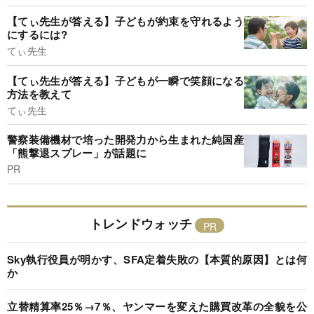
【てぃ先生が答える】子どもが約束を守れるよう
にするには?
てぃ先生
【てぃ先生が答える】子どもが一瞬で笑顔になる
方法を教えて
てぃ先生
警察装備機材で培った開発力から生まれた純国産
「熊撃退スプレー」が話題に
PR
トレンドウォッチ
Sky執行役員が明かす、SFA定着失敗の【本質的原因】とは何
か
立替精算率25％→7％、ヤンマーを変えた購買改革の全貌を公