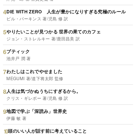
DIE WITH ZERO 人生が豊かになりすぎる究極のルール
ビル・パーキンス 著/児島 修 訳
やりたいことが見つかる 世界の果てのカフェ
ジョン・ストレルキー 著/鹿田昌美 訳
ブティック
池井戸 潤 著
わたしはこれでやせました
MEGUMI 著/道下将太郎 監修
人生は気づかぬうちにすぎるから。
クリス・ギレボー 著/児島 修 訳
地図で学ぶ「深読み」世界史
伊藤 敏 著
頭のいい人が話す前に考えていること