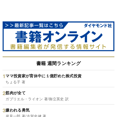
書籍 週間ランキング
ママ投資家が育休中に１億貯めた株式投資
ちょる子 著
筋肉が全て
ガブリエル・ライオン 著/御立英史 訳
嫌われる勇気
岸見一郎 著/古賀史健 著