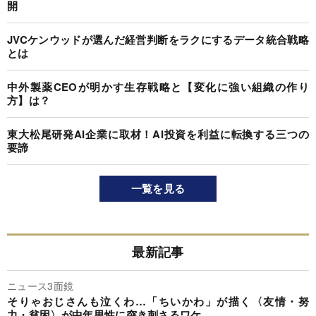
開
JVCケンウッドが選んだ経営判断をラクにするデータ統合戦略
とは
中外製薬CEOが明かす生存戦略と【変化に強い組織の作り
方】は？
東大松尾研発AI企業に取材！AI投資を利益に転換する三つの
要諦
一覧を見る
最新記事
ニュース3面鏡
そりゃおじさんも泣くわ…「ちいかわ」が描く〈友情・努
力・貧困〉が中年男性に突き刺さるワケ