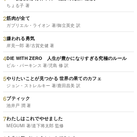
ちょる子 著
筋肉が全て
ガブリエル・ライオン 著/御立英史 訳
嫌われる勇気
岸見一郎 著/古賀史健 著
DIE WITH ZERO 人生が豊かになりすぎる究極のルール
ビル・パーキンス 著/児島 修 訳
やりたいことが見つかる 世界の果てのカフェ
ジョン・ストレルキー 著/鹿田昌美 訳
ブティック
池井戸 潤 著
わたしはこれでやせました
MEGUMI 著/道下将太郎 監修