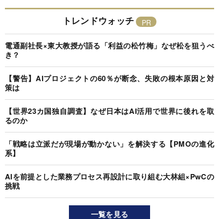
トレンドウォッチ
電通副社長×東大教授が語る「利益の松竹梅」なぜ松を狙うべ
き？
【警告】AIプロジェクトの60％が断念、失敗の根本原因と対
策は
【世界23カ国独自調査】なぜ日本はAI活用で世界に後れを取
るのか
「戦略は立派だが現場が動かない」を解決する【PMOの進化
系】
AIを前提とした業務プロセス再設計に取り組む大林組×PwCの
挑戦
一覧を見る