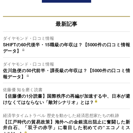
最新記事
ダイヤモンド・口コミ情報
SHIFTの60代後半・15職級の年収は？【5000件の口コミ情報
データ】
ダイヤモンド・口コミ情報
佐川急便の50代前半・課長級の年収は？【5000件の口コミ情
報データ】
佐藤優 知を磨く読書
【佐藤優の1分読書】国際秩序の再編が加速する中、日本が避
けなくてはならない「敵対シナリオ」とは？
経済学タイムトラベル 歴史を動かした経済思想家たちの軌跡
【江戸時代の貿易政策】海外への金銀流出阻止に奮闘した新
井白石、「双子の赤字」に着目した初めての“エコノミス