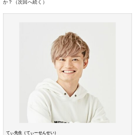
か？（次回へ続く）
てぃ先生（てぃーせんせい）