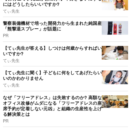
にはどうしたらいいですか?
てぃ先生
警察装備機材で培った開発力から生まれた純国産
「熊撃退スプレー」が話題に
PR
【てぃ先生が答える】しつけは何歳からすればい
いですか?
てぃ先生
【てぃ先生に聞く】子どもに何をしてあげたらい
いのかわかりません
てぃ先生
なぜ「フリーアドレス」は失敗するのか? 高額な
オフィス改修がムダになる「フリーアドレスの座
席予約が定着しない元凶」と組織の生産性を上げ
る解決策とは
PR