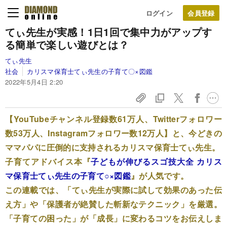
ログイン
てぃ先生が実感！
1日1回で集中力がアップす
る
簡単で楽しい遊びとは？
てぃ先生
社会
カリスマ保育士てぃ先生の子育て〇×図鑑
2022年5月4日 2:20
【YouTubeチャンネル登録数61万人、Twitterフォロワー
数53万人、Instagramフォロワー数12万人】と、今どきの
ママパパに圧倒的に支持されるカリスマ保育士てぃ先生。
子育てアドバイス本『
子どもが伸びるスゴ技大全 カリス
マ保育士てぃ先生の子育て○×図鑑
』が人気です。
この連載では、「てぃ先生が実際に試して効果のあった伝
え方」や「保護者が絶賛した斬新なテクニック」を厳選。
「子育ての困った」が「成長」に変わるコツをお伝えしま