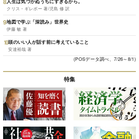
人生は気づかぬうちにすぎるから。
クリス・ギレボー 著/児島 修 訳
地図で学ぶ「深読み」世界史
伊藤 敏 著
頭のいい人が話す前に考えていること
安達裕哉 著
(POSデータ調べ、7/26～8/1)
特集