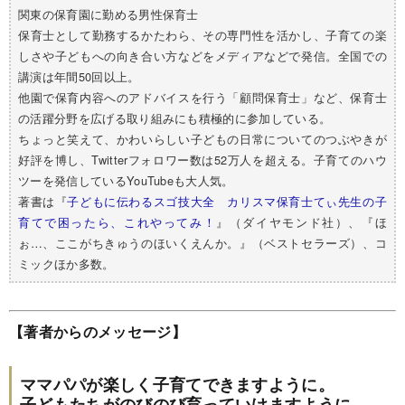
関東の保育園に勤める男性保育士
保育士として勤務するかたわら、その専門性を活かし、子育ての楽
しさや子どもへの向き合い方などをメディアなどで発信。全国での
講演は年間50回以上。
他園で保育内容へのアドバイスを行う「顧問保育士」など、保育士
の活躍分野を広げる取り組みにも積極的に参加している。
ちょっと笑えて、かわいらしい子どもの日常についてのつぶやきが
好評を博し、Twitterフォロワー数は52万人を超える。子育てのハウ
ツーを発信しているYouTubeも大人気。
著書は『
子どもに伝わるスゴ技大全 カリスマ保育士てぃ先生の子
育てで困ったら、これやってみ！
』（ダイヤモンド社）、『ほ
ぉ…、ここがちきゅうのほいくえんか。』（ベストセラーズ）、コ
ミックほか多数。
【著者からのメッセージ】
ママパパが楽しく子育てできますように。
子どもたちがのびのび育っていけますように。