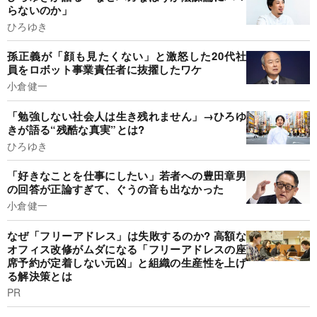
らないのか」
ひろゆき
孫正義が「顔も見たくない」と激怒した20代社
員をロボット事業責任者に抜擢したワケ
小倉健一
「勉強しない社会人は生き残れません」→ひろゆ
きが語る“残酷な真実”とは?
ひろゆき
「好きなことを仕事にしたい」若者への豊田章男
の回答が正論すぎて、ぐうの音も出なかった
小倉健一
なぜ「フリーアドレス」は失敗するのか? 高額な
オフィス改修がムダになる「フリーアドレスの座
席予約が定着しない元凶」と組織の生産性を上げ
る解決策とは
PR