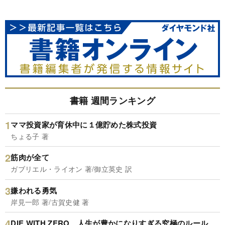
書籍 週間ランキング
ママ投資家が育休中に１億貯めた株式投資
ちょる子 著
筋肉が全て
ガブリエル・ライオン 著/御立英史 訳
嫌われる勇気
岸見一郎 著/古賀史健 著
DIE WITH ZERO 人生が豊かになりすぎる究極のルール