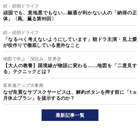
続・続朝ドライフ
頑固でも、意地悪でもない…融通が利かない人の「納得の正
体」〈風、薫る第95回〉
続・続朝ドライフ
「なるべく考えないようにしています」朝ドラ主演・見上愛
が役作りで徹底している意外なこと
地図で学ぶ「深読み」世界史
【大人の教養】国境線が物語に変わる……地図を「二度見す
る」テクニックとは？
客単価アップ大事典
なぜ良質なサブスクサービスは、解約ボタンを押す前に「1ヵ
月休止プラン」を提示するのか？
最新記事一覧