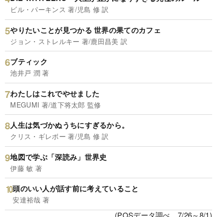
ビル・パーキンス 著/児島 修 訳
やりたいことが見つかる 世界の果てのカフェ
ジョン・ストレルキー 著/鹿田昌美 訳
ブティック
池井戸 潤 著
わたしはこれでやせました
MEGUMI 著/道下将太郎 監修
人生は気づかぬうちにすぎるから。
クリス・ギレボー 著/児島 修 訳
地図で学ぶ「深読み」世界史
伊藤 敏 著
頭のいい人が話す前に考えていること
安達裕哉 著
(POSデータ調べ、7/26～8/1)