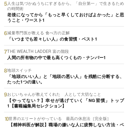
人生は気づかぬうちにすぎるから。「自分第一」で生きるため
の時間術
老後になってから「もっと早くしておけばよかった」と思
うこと・ワースト1
減量専門医が教える 食べ方の正解
「いつまでも若々しい人」の食習慣・ベスト1
THE WEALTH LADDER 富の階段
人間の所有物の中で最も高くつくもの・ナンバー1
地頭スイッチ
「地頭のいい人」と「地頭の悪い人」を残酷に分断する、
たった1つの違い。
おじいちゃんが教えてくれた 人として大切なこと
【やってない？】幸せが逃げていく「NG習慣」トップ
1【書籍編集局セレクション】
世界のエリートがやっている 最高の休息法［完全版］
【精神科医が解説】職場の嫌いな人に疲弊しない方法・ベ