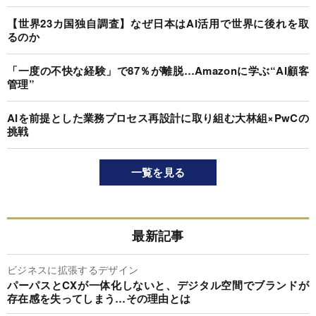
【世界23カ国独自調査】なぜ日本はAI活用で世界に後れを取
るのか
「一度の不快な経験」で87％が離脱…Amazonに学ぶ“AI顧客
管理”
AIを前提とした業務プロセス再設計に取り組む大林組×PwCの
挑戦
一覧を見る
最新記事
ビジネスに拡張するデザイン
パーパスとCXが一体化しないと、デジタル空間でブランドが
存在感を失ってしまう…その理由とは