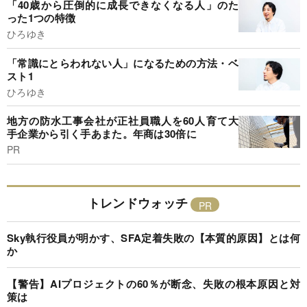
「40歳から圧倒的に成長できなくなる人」のた
った1つの特徴
ひろゆき
「常識にとらわれない人」になるための方法・ベ
スト1
ひろゆき
地方の防水工事会社が正社員職人を60人育て大
手企業から引く手あまた。年商は30倍に
PR
トレンドウォッチ
Sky執行役員が明かす、SFA定着失敗の【本質的原因】とは何
か
【警告】AIプロジェクトの60％が断念、失敗の根本原因と対
策は