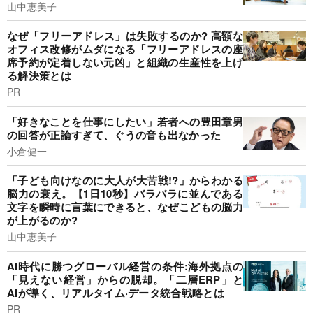
山中恵美子
なぜ「フリーアドレス」は失敗するのか? 高額な
オフィス改修がムダになる「フリーアドレスの座
席予約が定着しない元凶」と組織の生産性を上げ
る解決策とは
PR
「好きなことを仕事にしたい」若者への豊田章男
の回答が正論すぎて、ぐうの音も出なかった
小倉健一
「子ども向けなのに大人が大苦戦!?」からわかる
脳力の衰え。【1日10秒】バラバラに並んである
文字を瞬時に言葉にできると、なぜこどもの脳力
が上がるのか?
山中恵美子
AI時代に勝つグローバル経営の条件:海外拠点の
「見えない経営」からの脱却。「二層ERP」と
AIが導く、リアルタイム·データ統合戦略とは
PR