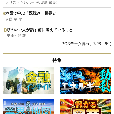
クリス・ギレボー 著/児島 修 訳
地図で学ぶ「深読み」世界史
伊藤 敏 著
頭のいい人が話す前に考えていること
安達裕哉 著
(POSデータ調べ、7/26～8/1)
特集