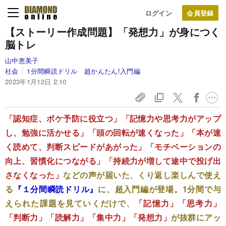
ログイン
【ストーリー作成問題】「発想力」が身につく
脳トレ
山中恵美子
社会
1分間瞬読ドリル 超かんたん!入門編
2023年1月12日 2:10
「認知症、ボケ予防に役立つ」「記憶力や思考力がアップ
し、勉強に活かせる」「頭の回転が速くなった」「本が速
く読めて、判断スピードがあがった」「モチベーションの
向上、習慣化につながる」「持続力が増して途中で投げ出
さなくなった」
などの声が届いた、くり返し楽しんで使え
る
『
１分間瞬読ドリル
』
に、超入門編が登場。1分間で与
えられた課題を見ていくだけで、
「記憶力」「思考力」
「判断力」「読解力」「集中力」「発想力」
が抜群にアッ