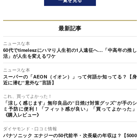
一覧を見る
最新記事
ニュースな本
60代でtimeleszにハマり人生初の1人遠征へ…「中高年の推し
活」が人生を変えるワケ
ニュースな本
スーパーの「AEON（イオン）」って何語か知ってる？【身
近に潜む“意外な”言語】
これ、買ってよかった！
「涼しく感じます」無印良品の“日焼け対策グッズ”が手のシ
ミ予防に便利！「フィット感が良い」「買ってよかった」
《購入レビュー》
ダイヤモンド・口コミ情報
パナソニック エナジーの50代前半・次長級の年収は？【5000