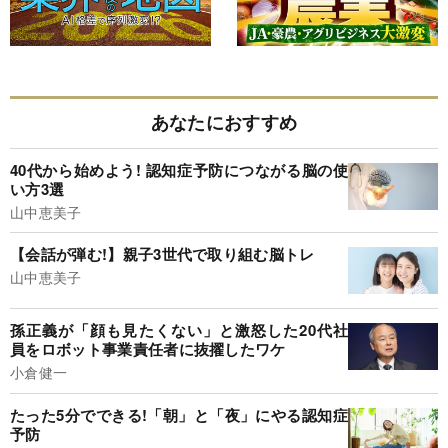
あなたにおすすめ
40代から始めよう! 認知症予防につながる脳の使
い方3選
山中恵美子
【会話が弾む!】親子3世代で取り組む脳トレ
山中恵美子
孫正義が「顔も見たくない」と激怒した20代社
員をロボット事業責任者に抜擢したワケ
小倉健一
たった5分でできる!「朝」と「夜」にやる認知症
予防