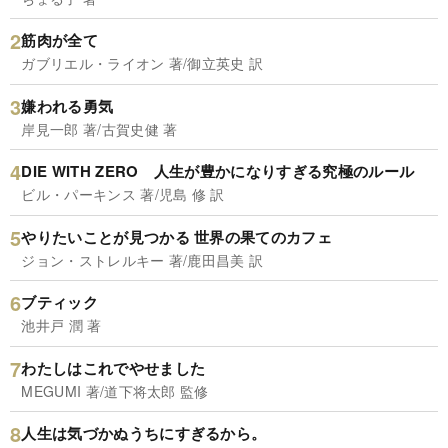
筋肉が全て
ガブリエル・ライオン 著/御立英史 訳
嫌われる勇気
岸見一郎 著/古賀史健 著
DIE WITH ZERO 人生が豊かになりすぎる究極のルール
ビル・パーキンス 著/児島 修 訳
やりたいことが見つかる 世界の果てのカフェ
ジョン・ストレルキー 著/鹿田昌美 訳
ブティック
池井戸 潤 著
わたしはこれでやせました
MEGUMI 著/道下将太郎 監修
人生は気づかぬうちにすぎるから。