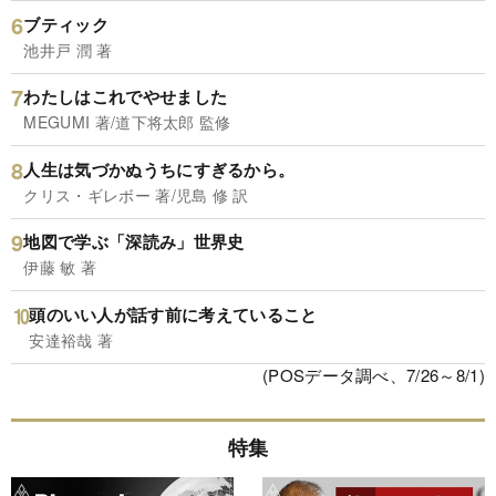
ブティック
池井戸 潤 著
わたしはこれでやせました
MEGUMI 著/道下将太郎 監修
人生は気づかぬうちにすぎるから。
クリス・ギレボー 著/児島 修 訳
地図で学ぶ「深読み」世界史
伊藤 敏 著
頭のいい人が話す前に考えていること
安達裕哉 著
(POSデータ調べ、7/26～8/1)
特集