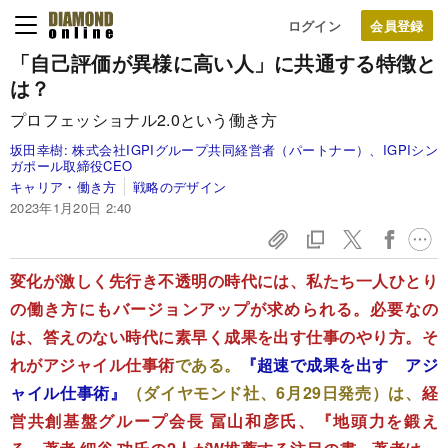
ログイン
「自己評価が異様に高い人」に共通する特徴と
は？
プロフェッショナル2.0という働き方
坂田幸樹:
株式会社IGPIグループ共同経営者（パートナー）、IGPIシン
ガポール取締役CEO
キャリア・働き方
戦略のデザイン
2023年1月20日 2:40
変化が激しく先行き不透明の時代には、私たち一人ひとり
の働き方にもバージョンアップが求められる。必要なの
は、答えのない時代に素早く成果を出す仕事のやり方。そ
れがアジャイル仕事術
である。
『超速で成果を出す アジ
ャイル仕事術』
（ダイヤモンド社、6月29日発売）は、
経
営共創基盤グループ会長 冨山和彦氏、『地頭力を鍛え