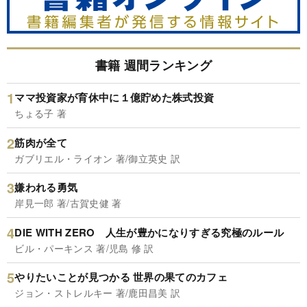
書籍 週間ランキング
ママ投資家が育休中に１億貯めた株式投資
ちょる子 著
筋肉が全て
ガブリエル・ライオン 著/御立英史 訳
嫌われる勇気
岸見一郎 著/古賀史健 著
DIE WITH ZERO 人生が豊かになりすぎる究極のルール
ビル・パーキンス 著/児島 修 訳
やりたいことが見つかる 世界の果てのカフェ
ジョン・ストレルキー 著/鹿田昌美 訳