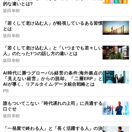
的な違いとは?
坂田幸樹
「若くして老け込む人」が軽視しているある習慣
とは
坂田幸樹
「若くして老け込む人」と「いつまでも若々しい
人」のたった1つの話し方の違いとは
坂田幸樹
AI時代に勝つグローバル経営の条件:海外拠点の
「見えない経営」からの脱却。「二層ERP」と
AIが導く、リアルタイム·データ統合戦略とは
PR
誰もついてこない「時代遅れの上司」に共通する
口ぐせ
坂田幸樹
「一発屋で終わる人」と「長く活躍する人」の決