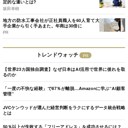
定的な違いとは?
坂田幸樹
地方の防水工事会社が正社員職人を60人育て大
手企業から引く手あまた。年商は30倍に
PR
トレンドウォッチ
【世界23カ国独自調査】なぜ日本はAI活用で世界に後れを取
るのか
「一度の不快な経験」で87％が離脱…Amazonに学ぶ“AI顧客
管理”
JVCケンウッドが選んだ経営判断をラクにするデータ統合戦略
とは
50％以上が失敗する「フリーアドレス」を成功させるには？