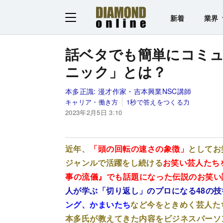
新着
業界
話ベタでも簡単にコミ
ニック」とは？
本多正識:
漫才作家・吉本興業NSC講師
キャリア・働き方
1秒で答えをつくる力
2023年2月5日 3:10
近年、
「頭の回転の速さの象徴」
としてお
ジャンルで活躍をし続ける
お笑い芸人たち
事の流儀』でも話題になった伝説のお笑い
人が学ぶ「切り返し」のプロになる48の技
ング、かまいたち
など今をときめく芸人た
本多氏が教えてきた内容をビジネスパーソ