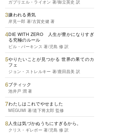
ガブリエル・ライオン 著/御立英史 訳
嫌われる勇気
岸見一郎 著/古賀史健 著
DIE WITH ZERO 人生が豊かになりすぎ
る究極のルール
ビル・パーキンス 著/児島 修 訳
やりたいことが見つかる 世界の果てのカ
フェ
ジョン・ストレルキー 著/鹿田昌美 訳
ブティック
池井戸 潤 著
わたしはこれでやせました
MEGUMI 著/道下将太郎 監修
人生は気づかぬうちにすぎるから。
クリス・ギレボー 著/児島 修 訳