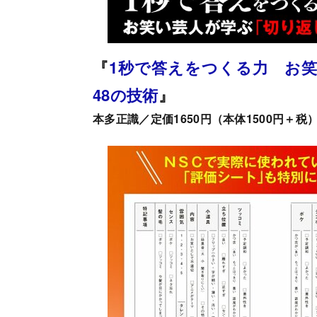
『
1秒で答えをつくる力 お
48の技術
』
本多正識／定価1650円（本体1500円＋税