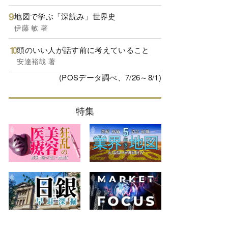
地図で学ぶ「深読み」世界史
伊藤 敏 著
頭のいい人が話す前に考えていること
安達裕哉 著
(POSデータ調べ、7/26～8/1)
特集