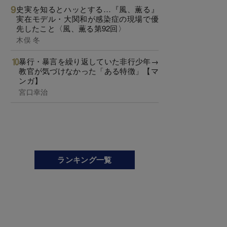
史実を知るとハッとする…『風、薫る』
実在モデル・大関和が感染症の現場で優
先したこと〈風、薫る第92回〉
木俣 冬
暴行・暴言を繰り返していた非行少年→
教官が気づけなかった「ある特徴」【マ
ンガ】
宮口幸治
ランキング一覧