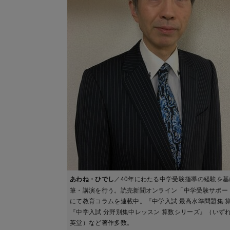
あわね・ひでし
／40年にわたる中学受験指導の経験を基
筆・講演を行う。読売新聞オンライン「中学受験サポー
にて教育コラムを連載中。『中学入試 最高水準問題集 
『中学入試 分野別集中レッスン 算数シリーズ』（いず
英堂）など著作多数。