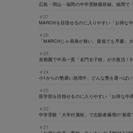
広島・岡山・福岡の中学受験最前線、福岡で
＃27
MARCHを目指せるのに入りやすい「お得な中
＃26
「MARCHじゃ肩身が狭い、最低でも早慶」
＃25
首都圏で中高一貫「名門女子校」が大復活！
＃24
小1からの塾通い急増中、どんな塾を選べば
＃23
医学部を目指せるのに入りやすい「お得な中高一
＃22
中学受験「大学付属校」で志願者爆増の“新星
＃21
「お得な中高一貫校」ランキング【2024入試