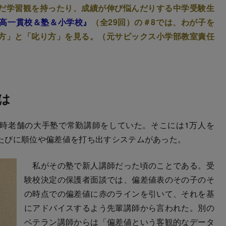
だ学習観を持ったり、成績が伸び悩んだりする中学受験生
高一貫校＆塾＆小学校』
（全29回）の＃8では、わが子を
方」と「叱り方」を見る。（元サピックス小学部教室責任
は
時老舗の大手塾で常勤講師をしていた。そこには1万人を
たびに順位や偏差値を打ち出すシステムがあった。
私がその塾で新人講師だった頃のことである。受
験校決定の保護者面談では、偏差値表のその子のそ
の時点での偏差値に赤のラインを引いて、それを基
にアドバイスするよう先輩講師から言われた。別の
ベテラン講師からは「偏差値という客観的なデータ