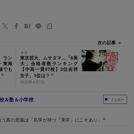
次の記事 ＞
＃9
」ラン
東京芸大、ムサタマ…「6美
・東海
大」合格者数ランキング
値でも
【中高一貫57校】2位吉祥
？
女子、1位は？
2023年4月7日
貫校＆塾＆小学校
フォロー
通う真の意義は「私学が持つ『美学』にこそあり」