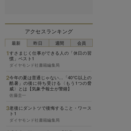
アクセスランキング
最新
昨日
週間
会員
すさまじく仕事ができる人の「休日の習
慣」ベスト1
ダイヤモンド社書籍編集局
今年の夏は普通じゃない…「40℃以上の
酷暑」の後に待ち受ける〈もう1つの脅
威〉とは【気象予報士が警鐘】
佐藤圭一
老後にダントツで後悔すること・ワース
ト1
ダイヤモンド社書籍編集局