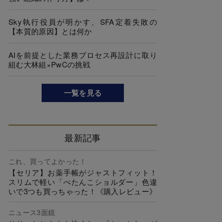
Sky執行役員が明かす、SFA定着失敗の
【本質的原因】とは何か
AIを前提とした業務プロセス再設計に取り
組む大林組×PwCの挑戦
一覧を見る
最新記事
これ、買ってよかった！
【セリア】お薬手帳がジャストフィット！
スリムで軽い「ぺたんこショルダー」色違
いで3つも買っちゃった！《購入レビュー》
ニュース3面鏡