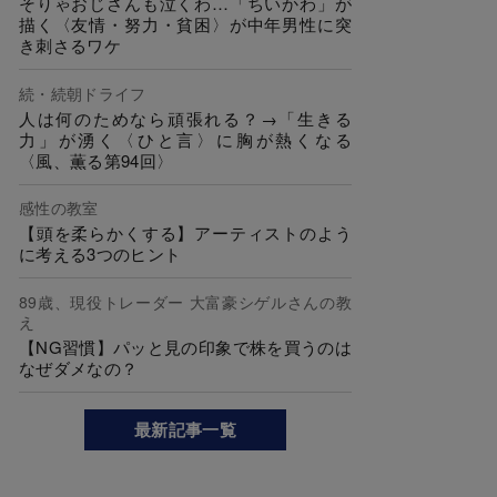
そりゃおじさんも泣くわ…「ちいかわ」が
描く〈友情・努力・貧困〉が中年男性に突
き刺さるワケ
続・続朝ドライフ
人は何のためなら頑張れる？→「生きる
力」が湧く〈ひと言〉に胸が熱くなる
〈風、薫る第94回〉
感性の教室
【頭を柔らかくする】アーティストのよう
に考える3つのヒント
89歳、現役トレーダー 大富豪シゲルさんの教
え
【NG習慣】パッと見の印象で株を買うのは
なぜダメなの？
最新記事一覧