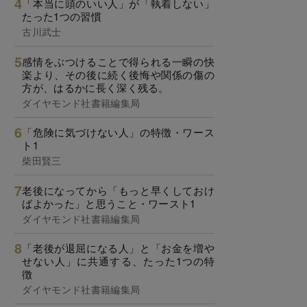
「本当に頭のいい人」が「執着しない」
たった1つの習慣
古川武士
感情をぶつけることで得られる一瞬の快
楽より、その後に続く後悔や関係の傷の
方が、はるかに長く深く残る。
ダイヤモンド社書籍編集局
「危険に気づけない人」の特徴・ワース
ト1
柴田賢三
老後になってから「もっと早くしておけ
ばよかった」と思うこと・ワースト1
ダイヤモンド社書籍編集局
「老後が退屈になる人」と「お金を増や
せない人」に共通する、たった1つの特
徴
ダイヤモンド社書籍編集局