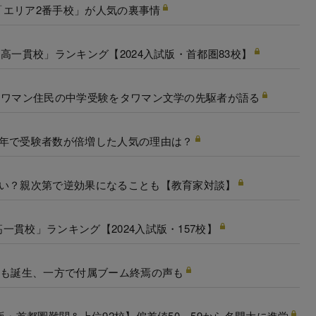
「エリア2番手校」が人気の裏事情
高一貫校」ランキング【2024入試版・首都圏83校】
タワマン住民の中学受験をタワマン文学の先駆者が語る
5年で受験者数が倍増した人気の理由は？
いい？親次第で逆効果になることも【教育家対談】
貫校」ランキング【2024入試版・157校】
”も誕生、一方で付属ブーム終焉の声も
版・首都圏難関＆上位92校】偏差値50～59から名門大に進学