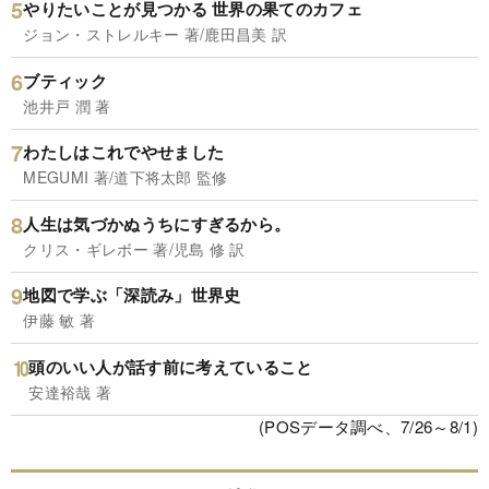
やりたいことが見つかる 世界の果てのカフェ
ジョン・ストレルキー 著/鹿田昌美 訳
ブティック
池井戸 潤 著
わたしはこれでやせました
MEGUMI 著/道下将太郎 監修
人生は気づかぬうちにすぎるから。
クリス・ギレボー 著/児島 修 訳
地図で学ぶ「深読み」世界史
伊藤 敏 著
頭のいい人が話す前に考えていること
安達裕哉 著
(POSデータ調べ、7/26～8/1)