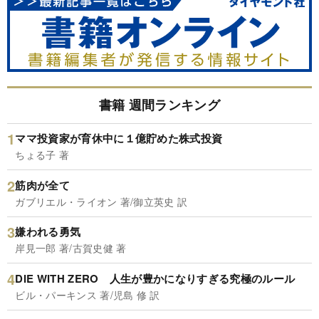
書籍 週間ランキング
ママ投資家が育休中に１億貯めた株式投資
ちょる子 著
筋肉が全て
ガブリエル・ライオン 著/御立英史 訳
嫌われる勇気
岸見一郎 著/古賀史健 著
DIE WITH ZERO 人生が豊かになりすぎる究極のルール
ビル・パーキンス 著/児島 修 訳