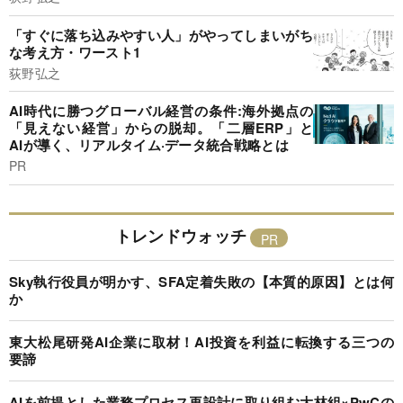
「すぐに落ち込みやすい人」がやってしまいがち
な考え方・ワースト1
荻野弘之
AI時代に勝つグローバル経営の条件:海外拠点の
「見えない経営」からの脱却。「二層ERP」と
AIが導く、リアルタイム·データ統合戦略とは
PR
トレンドウォッチ
Sky執行役員が明かす、SFA定着失敗の【本質的原因】とは何
か
東大松尾研発AI企業に取材！AI投資を利益に転換する三つの
要諦
AIを前提とした業務プロセス再設計に取り組む大林組×PwCの