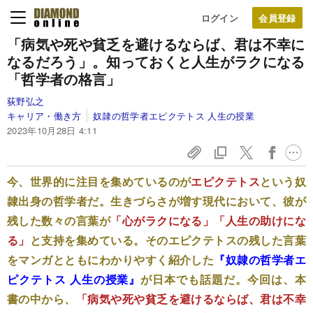
ログイン
「病気や死や貧乏を避けるならば、君は不幸に
なるだろう」。知っておくと人生がラクになる
「哲学者の格言」
荻野弘之
キャリア・働き方
奴隷の哲学者エピクテトス 人生の授業
2023年10月28日 4:11
今、世界的に注目を集めているのが
エピクテトス
という奴
隷出身の哲学者だ。生きづらさが増す現代において、彼が
残した数々の言葉が
「心がラクになる」「人生の助けにな
る」
と支持を集めている。そのエピクテトスの残した言葉
をマンガとともにわかりやすく紹介した
『奴隷の哲学者エ
ピクテトス 人生の授業』
が日本でも話題だ。今回は、本
書の中から、
「病気や死や貧乏を避けるならば、君は不幸