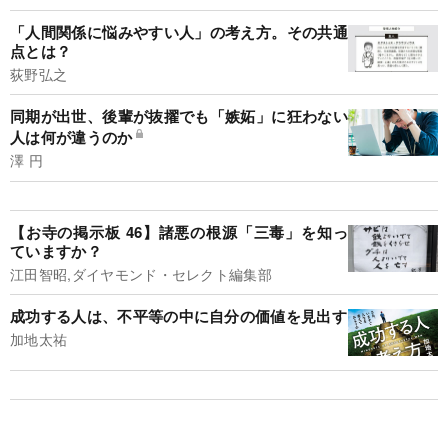
「人間関係に悩みやすい人」の考え方。その共通
点とは？
荻野弘之
同期が出世、後輩が抜擢でも「嫉妬」に狂わない
人は何が違うのか
澤 円
【お寺の掲示板 46】諸悪の根源「三毒」を知っ
ていますか？
江田智昭,ダイヤモンド・セレクト編集部
成功する人は、不平等の中に自分の価値を見出す
加地太祐