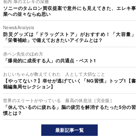
長内 厚のエレキの深層
ソニーのタムロン買収提案で意外にも見えてきた、エレキ事
業への並々ならぬ思い
News&Analysis
防災グッズは「ドラッグストア」がおすすめ！「大容量」
「栄養補給」で備えておきたいアイテムとは？
赤ペン先生のほめ方
「爆発的に成長する人」の共通点・ベスト1
おじいちゃんが教えてくれた 人として大切なこと
【やってない？】幸せが逃げていく「NG習慣」トップ1【書
籍編集局セレクション】
世界のエリートがやっている 最高の休息法［完全版］
「休んでいるのに疲れる」脳の疲労を解消するたった5分の習
慣とは？
最新記事一覧