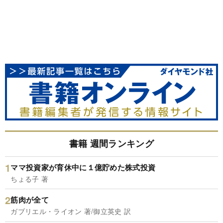
書籍 週間ランキング
ママ投資家が育休中に１億貯めた株式投資
ちょる子 著
筋肉が全て
ガブリエル・ライオン 著/御立英史 訳