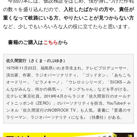
今回の本には、仮説検証をはじめ、僕が身につけた作戦
の数々を盛り込んだので、
入社したばかりの方や、責任が
重くなって岐路にいる方、やりたいことが見つからない方
など、少しでもいろいろな人の役に立てたらと思います。
書籍のご購入は
こちら
から
佐久間宣行（さくま・のぶゆき）
1975年11月23日、福島県いわき市生まれ。テレビプロデューサー、
演出家、作家、ラジオパーソナリティ。「ゴッドタン」「あちこち
オードリー」「ピラメキーノ」「ウレロ☆シリーズ」「SICKS～み
んながみんな、何かの病気～」「キングちゃん」などを手がける。
元テレビ東京社員。2019年4月からラジオ「佐久間宣行のオールナ
イトニッポン0（ZERO）」のパーソナリティを担当。YouTubeチャ
ンネル「佐久間宣行のNOBROCK TV」も人気。著書に『普通のサ
ラリーマン、ラジオパーソナリティになる』（扶桑社）がある。