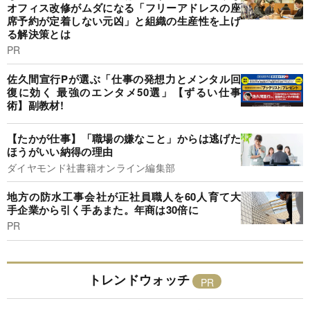
オフィス改修がムダになる「フリーアドレスの座
席予約が定着しない元凶」と組織の生産性を上げ
る解決策とは
PR
佐久間宣行Pが選ぶ「仕事の発想力とメンタル回
復に効く 最強のエンタメ50選」【ずるい仕事
術】副教材!
【たかが仕事】「職場の嫌なこと」からは逃げた
ほうがいい納得の理由
ダイヤモンド社書籍オンライン編集部
地方の防水工事会社が正社員職人を60人育て大
手企業から引く手あまた。年商は30倍に
PR
トレンドウォッチ