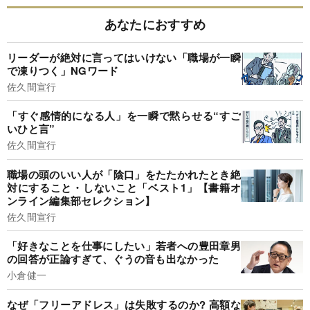
あなたにおすすめ
リーダーが絶対に言ってはいけない「職場が一瞬
で凍りつく」NGワード
佐久間宣行
「すぐ感情的になる人」を一瞬で黙らせる“すご
いひと言”
佐久間宣行
職場の頭のいい人が「陰口」をたたかれたとき絶
対にすること・しないこと「ベスト1」【書籍オ
ンライン編集部セレクション】
佐久間宣行
「好きなことを仕事にしたい」若者への豊田章男
の回答が正論すぎて、ぐうの音も出なかった
小倉健一
なぜ「フリーアドレス」は失敗するのか? 高額な