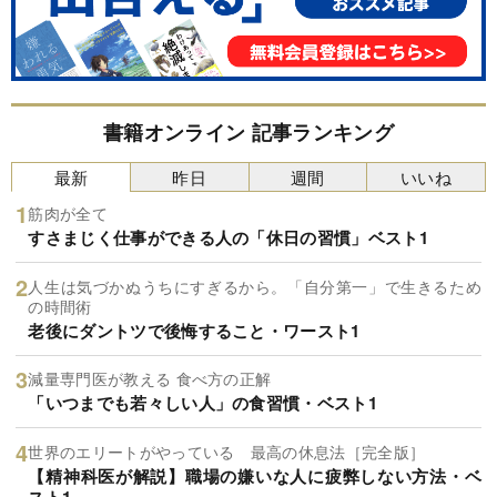
書籍オンライン 記事ランキング
最新
昨日
週間
いいね
筋肉が全て
すさまじく仕事ができる人の「休日の習慣」ベスト1
人生は気づかぬうちにすぎるから。「自分第一」で生きるため
の時間術
老後にダントツで後悔すること・ワースト1
減量専門医が教える 食べ方の正解
「いつまでも若々しい人」の食習慣・ベスト1
世界のエリートがやっている 最高の休息法［完全版］
【精神科医が解説】職場の嫌いな人に疲弊しない方法・ベ
スト1