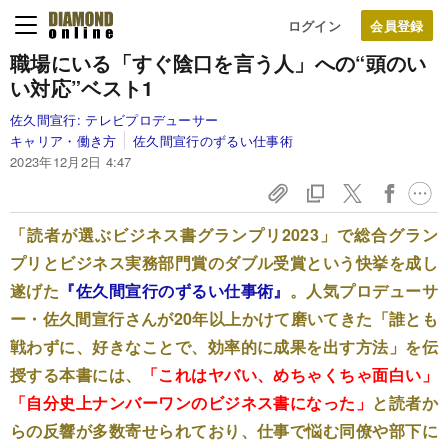
ログイン
職場にいる「すぐ陰口を言う人」への“頭のい
い対応”ベスト1
佐久間宣行:
テレビプロデューサー
キャリア・働き方
佐久間宣行のずるい仕事術
2023年12月2日 4:47
「読者が選ぶビジネス書グランプリ2023」で総合グラン
プリとビジネス実務部門賞のダブル受賞という快挙を成し
遂げた
『佐久間宣行のずるい仕事術』
。人気プロデューサ
ー・佐久間宣行さんが20年以上かけて磨いてきた「誰とも
戦わずに、好きなことで、効率的に成果を出す方法」を伝
授する本書には、
「これはヤバい、めちゃくちゃ面白い」
「自分史上ナンバーワンのビジネス書になった」
と読者か
らの反響が多数寄せられており、仕事で悩む同僚や部下に